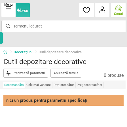
Menu
Coşul
Decorațiuni
Cutii depozitare decorative
Cutii depozitare decorative
Precizează parametri
Anulează filtrele
0 produse
Recomandăm
Cele mai vândute
Preț crescător
Preț descrescător
nici un produs pentru parametrii specificaţi