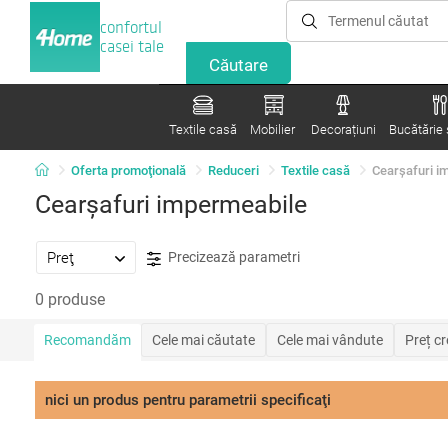
confortul
casei tale
Textile casă
Mobilier
Decorațiuni
Bucătărie ș
Oferta promoţională
Reduceri
Textile casă
Cearşafuri i
Cearşafuri impermeabile
Preţ
Precizează parametri
0 produse
Recomandăm
Cele mai căutate
Cele mai vândute
Preț c
nici un produs pentru parametrii specificaţi