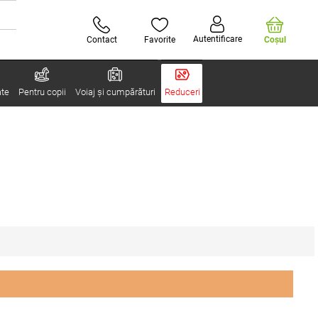
Autentificare
Contact
Favorite
Coşul
ate
Pentru copii
Voiaj și cumpărături
Reduceri