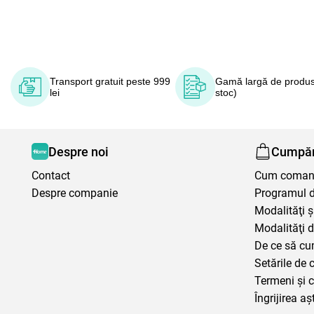
Transport gratuit peste 999
Gamă largă de produs
lei
stoc)
Despre noi
Cumpăr
Contact
Cum coma
Despre companie
Programul de
Modalităţi ş
Modalităţi d
De ce să cu
Setările de 
Termeni şi c
Îngrijirea aș