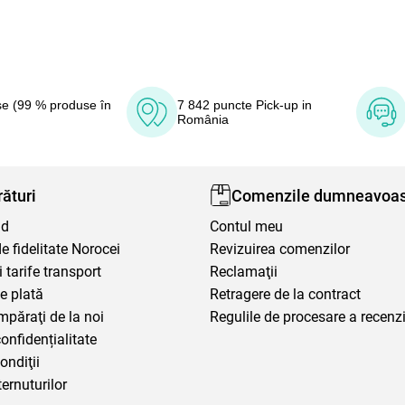
e (99 % produse în
7 842 puncte Pick-up in
România
ături
Comenzile dumneavoas
nd
Contul meu
 fidelitate Norocei
Revizuirea comenzilor
i tarife transport
Reclamaţii
e plată
Retragere de la contract
mpăraţi de la noi
Regulile de procesare a recenzi
confidențialitate
ondiţii
ternuturilor