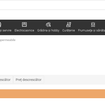
i servire
Electrocasnice
Grădina şi hobby
Curățenie
Frumuseţe şi sănăt
mpermeabile
rescător
Preț descrescător