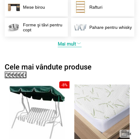
Mese birou
Rafturi
Forme şi tăvi pentru
Pahare pentru whisky
copt
Mai mult
Cele mai vândute produse
Previous
2%
-8%
5x