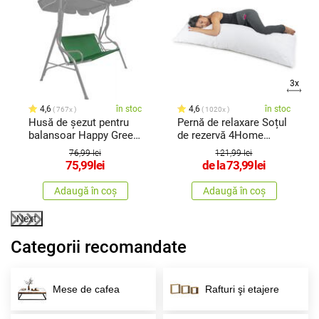
3x
4,6
în stoc
4,6
în stoc
767x
1020x
Husă de șezut pentru
Pernă de relaxare Soțul
balansoar Happy Green
de rezervă 4Home
Stripy
Trevlig
76,99 lei
121,99 lei
75,99
lei
de la
73,99
lei
Adaugă în coș
Adaugă în coș
Next
Categorii recomandate
Mese de cafea
Rafturi şi etajere