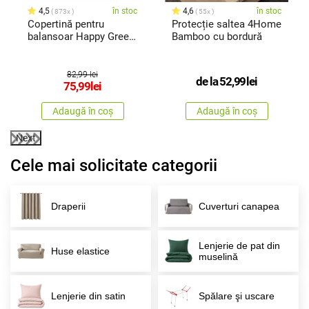
4,5
în stoc
4,6
în stoc
873x
55x
Copertină pentru
Protecție saltea 4Home
balansoar Happy Green
Bamboo cu bordură
Stripy
82,99 lei
de la
52,99
lei
75,99
lei
Adaugă în coș
Adaugă în coș
Next
Cele mai solicitate categorii
Draperii
Cuverturi canapea
Lenjerie de pat din
Huse elastice
muselină
Lenjerie din satin
Spălare şi uscare