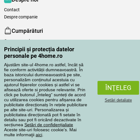
Contact
Despre companie
Cumpărături
Cum comand
Programul de fidelitate Norocei
Principii și protecția datelor
personale pe 4home.ro
Modalităţi şi tarife transport
Modalităţi de plată
Ajustăm site-ul 4home.ro astfel, încât să
fie conform activității dumneavoastră. În
De ce să cumpăraţi de la noi
baza istoricului dumneavoastră pe site,
Setările de confidențialitate
personalizăm conținutul acestuia cu
Termeni şi condiţii
ajutorul fișierelor cookies și astfel vi se
ÎNŢELEG
afisează oferte si produse relevante. Prin
Îngrijirea așternuturilor
click pe butonul „Înteleg“ sunteți de acord
cu utilizarea cookies pentru afișarea de
Setări detaliate
Comenzile dumneavoastră
publicitate direcționatș în rețele publicitare
pe alte site-uri. Personalizarea și
publicitatea direcționată pot fi setate în
Contul meu
detaliu sau pot fi oricând dezactivate în
Revizuirea comenzilor
secțiunea
Setări de confidențialiate
Aceste site-uri folosesc cookie's. Mai
Reclamaţii
multe informaţii
aici
.
Retragere de la contract