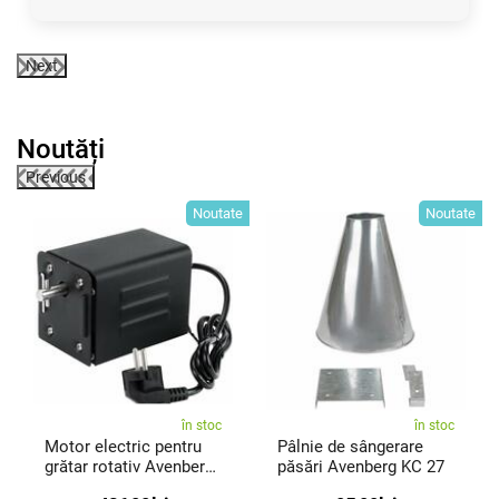
Next
Noutăți
Previous
te
Noutate
Noutate
în stoc
în stoc
Motor electric pentru
Pâlnie de sângerare
grătar rotativ Avenberg
păsări Avenberg KC 27
MX-A40 220 V