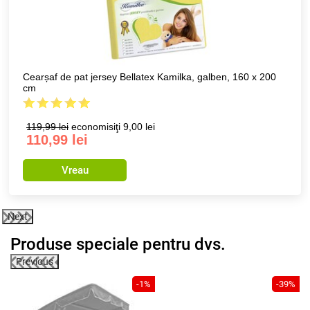
Scaun de grădină FIELDMANN FDZN 5010 AL
246,99 lei
economisiţi 167,00 lei
79,99 lei
Vreau
Next
Produse speciale pentru dvs.
Previous
8%
-1%
-39%