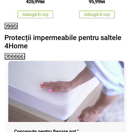
426,99
lei
95,99
lei
Adaugă în coș
Adaugă în coș
Next
Protecții impermeabile pentru saltele
4Home
Previous
Concepute pentru fiecare pat.”