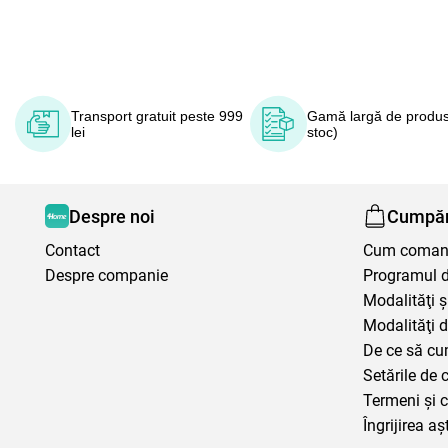
Transport gratuit peste 999
Gamă largă de produs
lei
stoc)
Despre noi
Cumpăr
Contact
Cum coma
Despre companie
Programul de
Modalităţi ş
Modalităţi d
De ce să cu
Setările de 
Termeni şi c
Îngrijirea aș