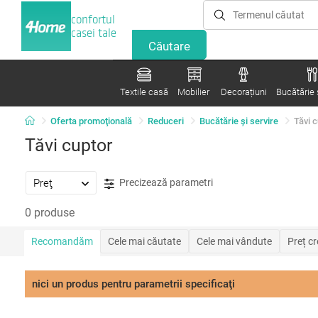
confortul
casei tale
Textile casă
Mobilier
Decorațiuni
Bucătărie ș
Oferta promoţională
Reduceri
Bucătărie și servire
Tăvi 
Tăvi cuptor
Preţ
Precizează parametri
0 produse
Recomandăm
Cele mai căutate
Cele mai vândute
Preț c
nici un produs pentru parametrii specificaţi