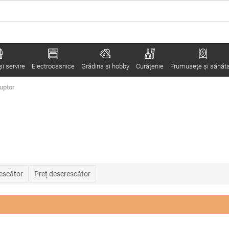
i servire
Electrocasnice
Grădina şi hobby
Curățenie
Frumuseţe şi sănăt
cuptor
rescător
Preț descrescător