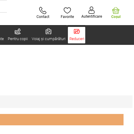
Autentificare
Contact
Favorite
Coşul
ate
Pentru copii
Voiaj și cumpărături
Reduceri