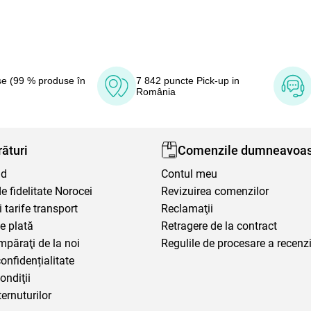
e (99 % produse în
7 842 puncte Pick-up in
România
ături
Comenzile dumneavoas
nd
Contul meu
 fidelitate Norocei
Revizuirea comenzilor
i tarife transport
Reclamaţii
e plată
Retragere de la contract
mpăraţi de la noi
Regulile de procesare a recenzi
confidențialitate
ondiţii
ternuturilor