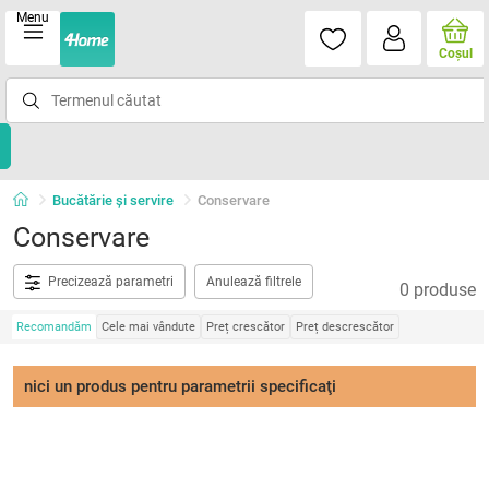
Menu
Coşul
Bucătărie și servire
Conservare
Conservare
Precizează parametri
Anulează filtrele
0 produse
Recomandăm
Cele mai vândute
Preț crescător
Preț descrescător
nici un produs pentru parametrii specificaţi