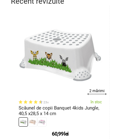
Recent revizuite
2 mărimi
în stoc
23x
Scăunel de copii Banquet 4kids Jungle,
40,5 x28,5 x 14 cm
60,99
lei