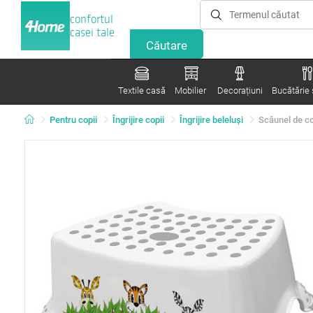
confortul
casei tale
Textile casă
Mobilier
Decorațiuni
Bucătărie ș
Pentru copii
Îngrijire copii
Îngrijire beleluși
Scăunel de co