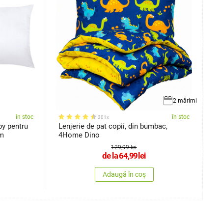
2 mărimi
în stoc
în stoc
301x
by pentru
Lenjerie de pat copii, din bumbac,
P
cm
4Home Dino
1
129,99 lei
de la
64,99
lei
Adaugă în coș