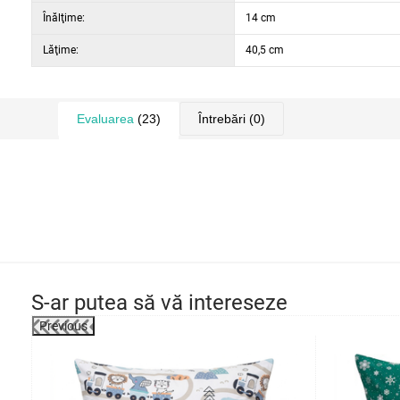
Înălţime:
14 cm
Lăţime:
40,5 cm
Evaluarea
(23)
Întrebări
(0)
S-ar putea să vă intereseze
Previous
-44%