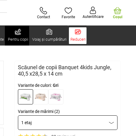
Autentificare
Contact
Favorite
Coşul
ate
Pentru copii
Voiaj și cumpărături
Reduceri
Scăunel de copii Banquet 4kids Jungle,
40,5 x28,5 x 14 cm
Variante de culori:
Gri
Variante de mărimi (2)
1 etaj