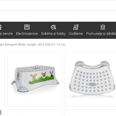
i servire
Electrocasnice
Grădina şi hobby
Curățenie
Frumuseţe şi sănăt
pii Banquet 4kids Jungle, 40,5 x28,5 x 14 cm