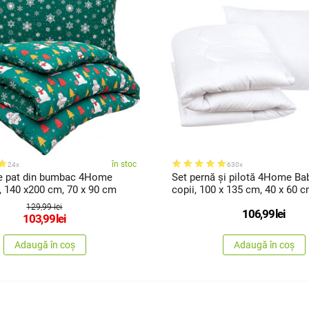
în stoc
24x
630x
de pat din bumbac 4Home
Set pernă și pilotă 4Home Ba
, 140 x200 cm, 70 x 90 cm
copii, 100 x 135 cm, 40 x 60 
129,99 lei
106,99
lei
103,99
lei
Adaugă în coș
Adaugă în coș