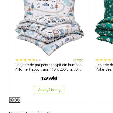
oc
în stoc
141x
w
Lenjerie de pat pentru copii din bumbac
Lenjerie 
4Home Happy train, 140 x 200 cm, 70 x
Polar Bear
90 cm
129,99
lei
Adaugă în coș
Next