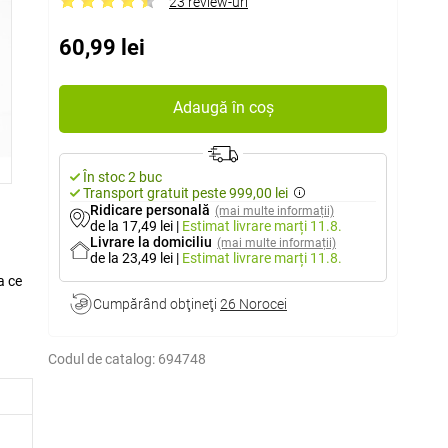
23 review-uri
60,99 lei
Adaugă în coș
În stoc 2 buc
Transport gratuit peste 999,00 lei
Ridicare personală
(mai multe informații)
de la 17,49 lei
|
Estimat livrare
marți 11.8.
Livrare la domiciliu
(mai multe informații)
de la 23,49 lei
|
Estimat livrare
marți 11.8.
a ce
Cumpărând obţineţi
26 Norocei
Codul de catalog:
694748