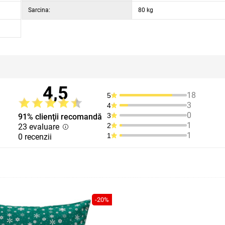
Sarcina:
80 kg
4,5
18
5
3
4
0
3
91% clienţii recomandă
1
2
23 evaluare
1
1
0 recenzii
-20%