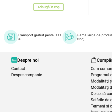
Adaugă în coș
Transport gratuit peste 999
Gamă largă de produs
lei
stoc)
Despre noi
Cumpăr
Contact
Cum coma
Despre companie
Programul de
Modalităţi ş
Modalităţi d
De ce să cu
Setările de 
Termeni şi c