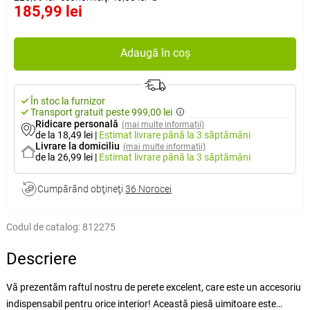
185,99 lei
Adaugă în coș
În stoc la furnizor
Transport gratuit peste 999,00 lei
Ridicare personală
(mai multe informații)
de la 18,49 lei
|
Estimat livrare
până la 3 săptămâni
Livrare la domiciliu
(mai multe informații)
de la 26,99 lei
|
Estimat livrare
până la 3 săptămâni
Cumpărând obţineţi
36 Norocei
Codul de catalog:
812275
Descriere
Vă prezentăm raftul nostru de perete excelent, care este un accesoriu
indispensabil pentru orice interior! Această piesă uimitoare este