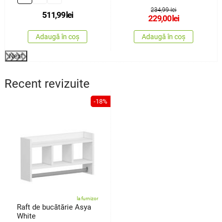
234,99 lei
511,99
lei
229,00
lei
Adaugă în coș
Adaugă în coș
Next
Recent revizuite
-18%
la furnizor
Raft de bucătărie Asya
White