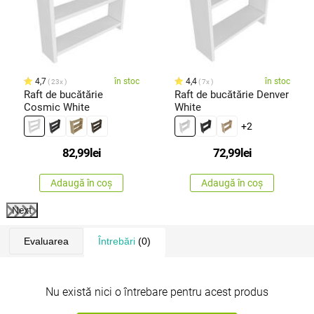
4,7
în stoc
4,4
în stoc
23x
7x
Raft de bucătărie
Raft de bucătărie Denver
Cosmic White
White
+2
82,99
lei
72,99
lei
Adaugă în coș
Adaugă în coș
Next
Evaluarea
Întrebări
(0)
Nu există nici o întrebare pentru acest produs