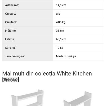
Adâncime:
14,6 cm
Culoare:
alb
Greutate:
4,85 kg
Înălţime:
35 cm
Lăţime:
63,6 cm
Sarcina:
10 kg
Țara de origine:
Made in Türkiye
Mai mult din colecția
White Kitchen
Previous
%