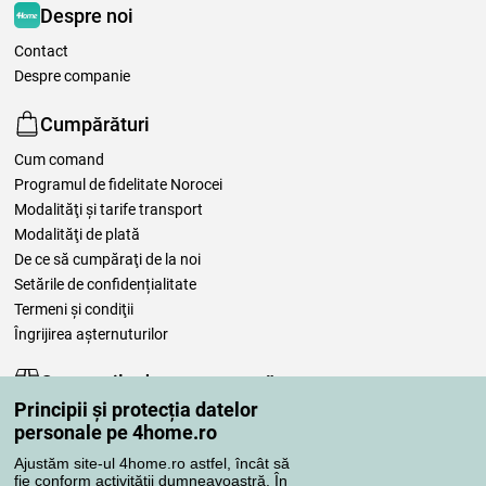
Despre noi
Contact
Despre companie
Cumpărături
Cum comand
Programul de fidelitate Norocei
Modalităţi şi tarife transport
Modalităţi de plată
De ce să cumpăraţi de la noi
Setările de confidențialitate
Termeni şi condiţii
Îngrijirea așternuturilor
Comenzile dumneavoastră
Principii și protecția datelor
Contul meu
personale pe 4home.ro
Revizuirea comenzilor
Ajustăm site-ul 4home.ro astfel, încât să
Reclamaţii
fie conform activității dumneavoastră. În