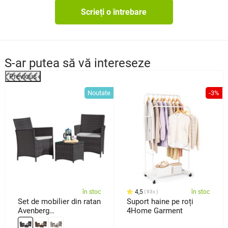
Scrieți o întrebare
S-ar putea să vă intereseze
Previous
%
Noutate
-3%
în stoc
4,5
în stoc
93x
Set de mobilier din ratan
Suport haine pe roți
Avenberg
4Home Garment
Veneto,negru/gri