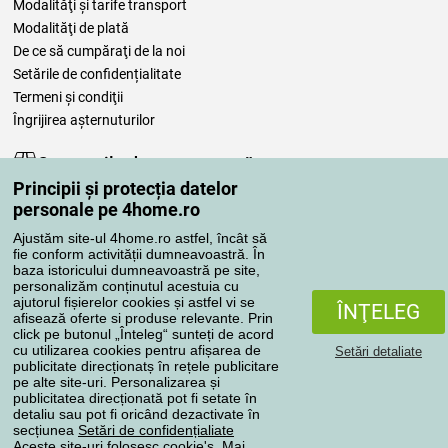
Modalităţi şi tarife transport
Modalităţi de plată
De ce să cumpăraţi de la noi
Setările de confidențialitate
Termeni şi condiţii
Îngrijirea așternuturilor
Comenzile dumneavoastră
Principii și protecția datelor
Contul meu
personale pe 4home.ro
Revizuirea comenzilor
Ajustăm site-ul 4home.ro astfel, încât să
Reclamaţii
fie conform activității dumneavoastră. În
Retragere de la contract
baza istoricului dumneavoastră pe site,
personalizăm conținutul acestuia cu
Regulile de procesare a recenziilor
ajutorul fișierelor cookies și astfel vi se
ÎNŢELEG
afisează oferte si produse relevante. Prin
click pe butonul „Înteleg“ sunteți de acord
Metode de transport
cu utilizarea cookies pentru afișarea de
Setări detaliate
publicitate direcționatș în rețele publicitare
pe alte site-uri. Personalizarea și
publicitatea direcționată pot fi setate în
Metode de plată
detaliu sau pot fi oricând dezactivate în
secțiunea
Setări de confidențialiate
Aceste site-uri folosesc cookie's. Mai