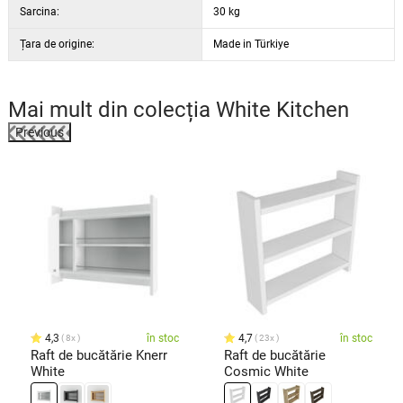
Sarcina:
30 kg
Țara de origine:
Made in Türkiye
Mai mult din colecția
White Kitchen
Previous
%
4,3
în stoc
4,7
în stoc
8x
23x
Raft de bucătărie Knerr
Raft de bucătărie
White
Cosmic White