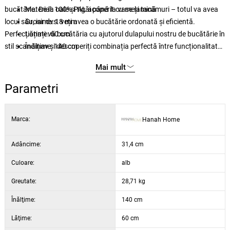
bucătărie. De la oale și tigăi până la vase și tacâmuri – totul va avea
Material: 100% PAL acoperit cu melamină
locul său, iar dvs. veți avea o bucătărie ordonată și eficientă.
Grosime: 18 mm
Perfecționați-vă bucătăria cu ajutorul dulapului nostru de bucătărie în
Lățime: 60 cm
stil scandinav și descoperiți combinația perfectă între funcționalitate
Înălțime: 140 cm
și stil. Comandați-l astăzi și creați-vă o bucătărie în care veți găsi
Adâncime: 31,4 cm
Mai mult
plăcere să gătiți și să petreceți timp.
Culoare: alb
Parametri
Marca:
Hanah Home
Adâncime:
31,4 cm
Culoare:
alb
Greutate:
28,71 kg
Înălţime:
140 cm
Lăţime:
60 cm