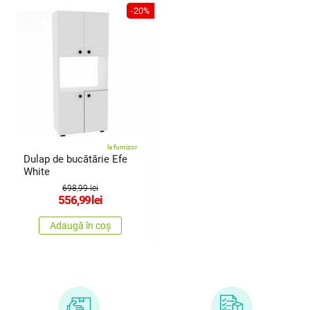
-20%
la furnizor
Dulap de bucătărie Efe
White
698,99 lei
556,99
lei
Adaugă în coș