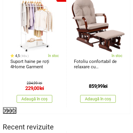
4,5
în stoc
în stoc
93x
Suport haine pe roți
Fotoliu confortabil de
4Home Garment
relaxare cu
taburetTreviso, maro
închis
234,99 lei
859,99
lei
229,00
lei
Adaugă în coș
Adaugă în coș
Next
Recent revizuite