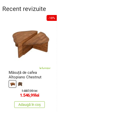
Recent revizuite
-18%
la furnizor
Măsuță de cafea
Altopiano Chestnut
1.887,99 lei
1.546,99
lei
Adaugă în coș