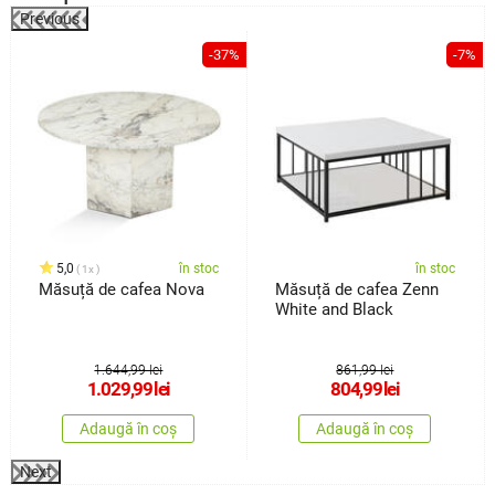
Previous
%
-37%
-7%
5,0
în stoc
în stoc
1x
Măsuță de cafea Nova
Măsuță de cafea Zenn
White and Black
1.644,99 lei
861,99 lei
1.029,99
lei
804,99
lei
Adaugă în coș
Adaugă în coș
Next