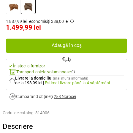
1.887,99 lei
economisiţi 388,00 lei
1.499,99 lei
Adaugă în coș
În stoc la furnizor
Transport colete voluminoase
Livrare la domiciliu
(mai multe informații)
de la 198,99 lei
|
Estimat livrare
până la 4 săptămâni
Cumpărând obţineţi
258 Norocei
Codul de catalog:
814006
Descriere