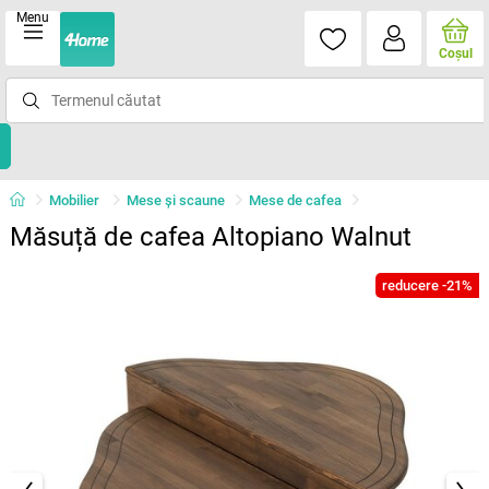
Menu
Coşul
Mobilier
Mese şi scaune
Mese de cafea
Măsuță de cafea Altopiano Walnut
reducere -21%