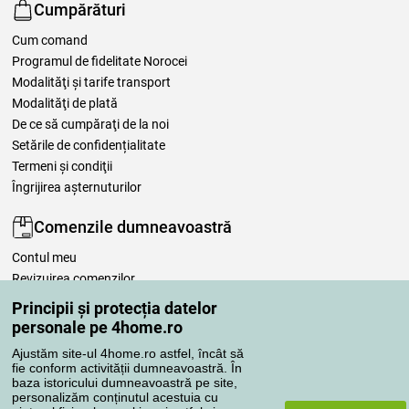
Cumpărături
Cum comand
Programul de fidelitate Norocei
Modalităţi şi tarife transport
Modalităţi de plată
De ce să cumpăraţi de la noi
Setările de confidențialitate
Termeni şi condiţii
Îngrijirea așternuturilor
Comenzile dumneavoastră
Contul meu
Revizuirea comenzilor
Reclamaţii
Principii și protecția datelor
Retragere de la contract
personale pe 4home.ro
Regulile de procesare a recenziilor
Ajustăm site-ul 4home.ro astfel, încât să
fie conform activității dumneavoastră. În
baza istoricului dumneavoastră pe site,
Metode de transport
personalizăm conținutul acestuia cu