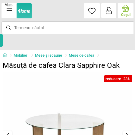
Menu
Coşul
Mobilier
Mese şi scaune
Mese de cafea
Măsuță de cafea Clara Sapphire Oak
reducere -23%