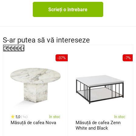
Scrieți o întrebare
S-ar putea să vă intereseze
Previous
%
-37%
-7%
5,0
în stoc
în stoc
1x
Măsuță de cafea Nova
Măsuță de cafea Zenn
White and Black