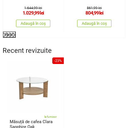
1.644,99 lei
861,99 lei
1.029,99
lei
804,99
lei
Adaugă în coș
Adaugă în coș
Next
Recent revizuite
-23%
la furnizor
Măsuță de cafea Clara
Sapphire Oak