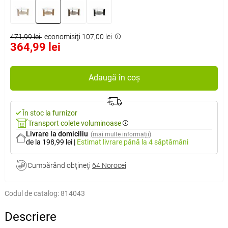
471,99 lei
economisiţi 107,00 lei
364,99 lei
Adaugă în coș
În stoc la furnizor
Transport colete voluminoase
Livrare la domiciliu
(mai multe informații)
de la 198,99 lei
|
Estimat livrare
până la 4 săptămâni
Cumpărând obţineţi
64 Norocei
Codul de catalog:
814043
Descriere