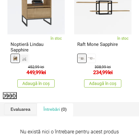
în stoc
în stoc
Noptieră Lindau
Raft Mone Sapphire
Sapphire
452,99 lei
308,99 lei
449,99
lei
234,99
lei
Adaugă în coș
Adaugă în coș
Next
Evaluarea
Întrebări
(0)
Nu există nici o întrebare pentru acest produs