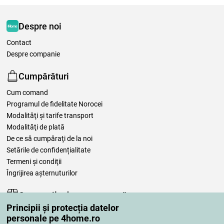
Despre noi
Contact
Despre companie
Cumpărături
Cum comand
Programul de fidelitate Norocei
Modalităţi şi tarife transport
Modalităţi de plată
De ce să cumpăraţi de la noi
Setările de confidențialitate
Termeni şi condiţii
Îngrijirea așternuturilor
Comenzile dumneavoastră
Principii și protecția datelor
Contul meu
personale pe 4home.ro
Revizuirea comenzilor