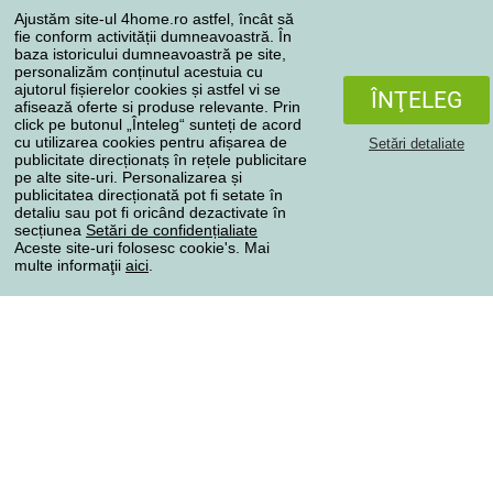
Ajustăm site-ul 4home.ro astfel, încât să
Reclamaţii
fie conform activității dumneavoastră. În
Retragere de la contract
baza istoricului dumneavoastră pe site,
personalizăm conținutul acestuia cu
Regulile de procesare a recenziilor
ajutorul fișierelor cookies și astfel vi se
ÎNŢELEG
afisează oferte si produse relevante. Prin
click pe butonul „Înteleg“ sunteți de acord
Metode de transport
cu utilizarea cookies pentru afișarea de
Setări detaliate
publicitate direcționatș în rețele publicitare
pe alte site-uri. Personalizarea și
publicitatea direcționată pot fi setate în
Metode de plată
detaliu sau pot fi oricând dezactivate în
secțiunea
Setări de confidențialiate
Aceste site-uri folosesc cookie's. Mai
multe informaţii
aici
.
Magazin de încredere
Protecţia datelor cu caracter personal
Toate drepturile rezervate © 2004-2026 4home, a.s.