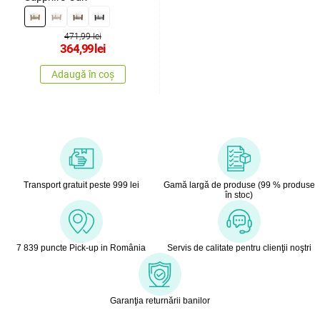
471,99 lei
364,99
lei
Adaugă în coș
Transport gratuit peste 999 lei
Gamă largă de produse (99 % produse
în stoc)
7 839 puncte Pick-up in România
Servis de calitate pentru clienţii noştri
Garanţia returnării banilor