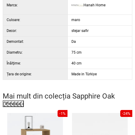
Marca:
Hanah Home
Culoare:
maro
Decor:
stejar safir
Demontat:
Da
Diametru:
75 cm
Înălţime:
40 cm
Țara de origine:
Made in Türkiye
Mai mult din colecția
Sapphire Oak
Previous
%
-1%
-24%