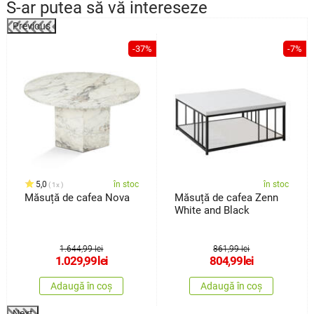
S-ar putea să vă intereseze
Previous
%
-37%
-7%
5,0
în stoc
în stoc
1x
Măsuță de cafea Nova
Măsuță de cafea Zenn
White and Black
1.644,99 lei
861,99 lei
1.029,99
lei
804,99
lei
Adaugă în coș
Adaugă în coș
Next