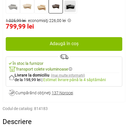
1.025,99 lei
economisiţi 226,00 lei
799,99 lei
Adaugă în coș
În stoc la furnizor
Transport colete voluminoase
Livrare la domiciliu
(mai multe informații)
de la 198,99 lei
|
Estimat livrare
până la 4 săptămâni
Cumpărând obţineţi
137 Norocei
Codul de catalog:
814183
Descriere