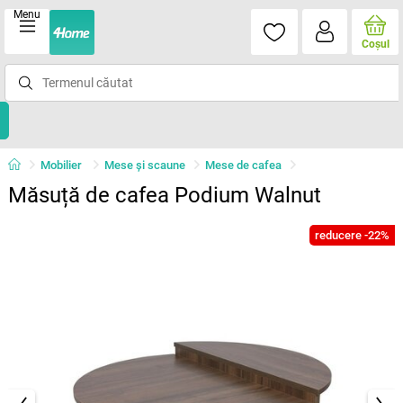
Menu
Coşul
Mobilier
Mese şi scaune
Mese de cafea
Măsuță de cafea Podium Walnut
reducere -22%