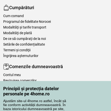
Cumpărături
Cum comand
Programul de fidelitate Norocei
Modalităţi şi tarife transport
Modalităţi de plată
De ce să cumpăraţi de la noi
Setările de confidențialitate
Termeni şi condiţii
Îngrijirea așternuturilor
Comenzile dumneavoastră
Contul meu
Revizuirea comenzilor
Reclamaţii
Principii și protecția datelor
Retragere de la contract
personale pe 4home.ro
Regulile de procesare a recenziilor
Ajustăm site-ul 4home.ro astfel, încât să
fie conform activității dumneavoastră. În
baza istoricului dumneavoastră pe site,
Metode de transport