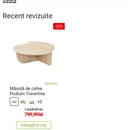
Recent revizuite
-22%
la furnizor
Măsuță de cafea
Podium Travertine
+2
1.025,99 lei
799,99
lei
Adaugă în coș