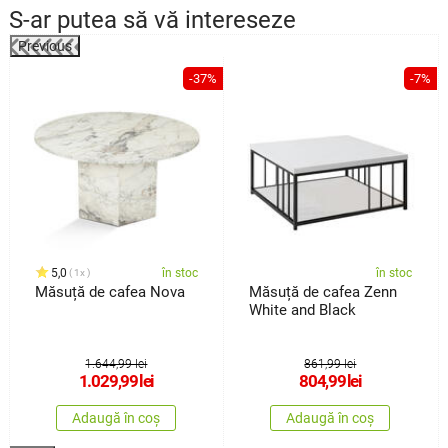
S-ar putea să vă intereseze
Previous
%
-37%
-7%
5,0
în stoc
în stoc
1x
Măsuță de cafea Nova
Măsuță de cafea Zenn
White and Black
1.644,99 lei
861,99 lei
1.029,99
lei
804,99
lei
Adaugă în coș
Adaugă în coș