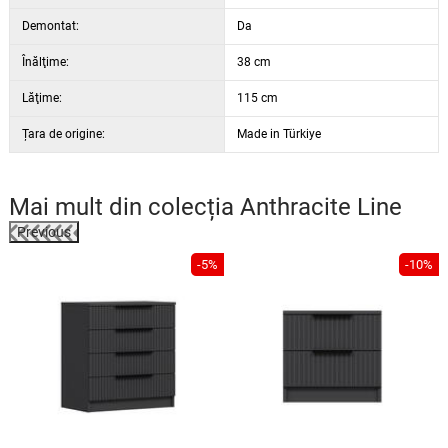
Demontat:
Da
Înălţime:
38 cm
Lăţime:
115 cm
Țara de origine:
Made in Türkiye
Mai mult din colecția
Anthracite Line
Previous
%
-5%
-10%