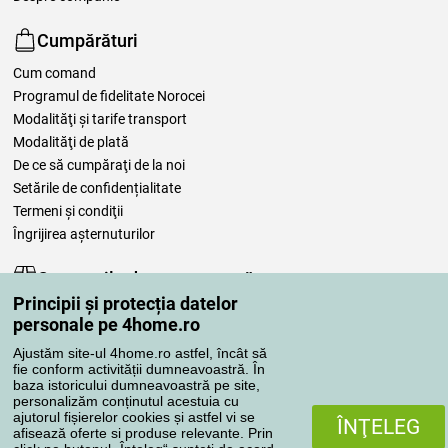
Cumpărături
Cum comand
Programul de fidelitate Norocei
Modalităţi şi tarife transport
Modalităţi de plată
De ce să cumpăraţi de la noi
Setările de confidențialitate
Termeni şi condiţii
Îngrijirea așternuturilor
Comenzile dumneavoastră
Principii și protecția datelor
Contul meu
personale pe 4home.ro
Revizuirea comenzilor
Ajustăm site-ul 4home.ro astfel, încât să
Reclamaţii
fie conform activității dumneavoastră. În
Retragere de la contract
baza istoricului dumneavoastră pe site,
personalizăm conținutul acestuia cu
Regulile de procesare a recenziilor
ajutorul fișierelor cookies și astfel vi se
ÎNŢELEG
afisează oferte si produse relevante. Prin