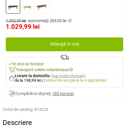
1.292,99 lei
economisiţi 263,00 lei
1.029,99 lei
Adaugă în coș
În stoc la furnizor
Transport colete voluminoase
Livrare la domiciliu
(mai multe informații)
de la 198,99 lei
|
Estimat livrare
până la 4 săptămâni
Cumpărând obţineţi
180 Norocei
Codul de catalog:
814223
Descriere