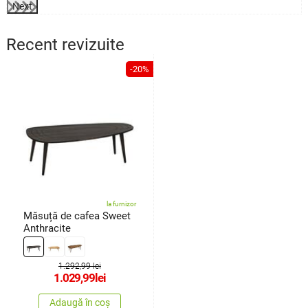
Next
Recent revizuite
-20%
la furnizor
Măsuță de cafea Sweet
Anthracite
1.292,99 lei
1.029,99
lei
Adaugă în coș