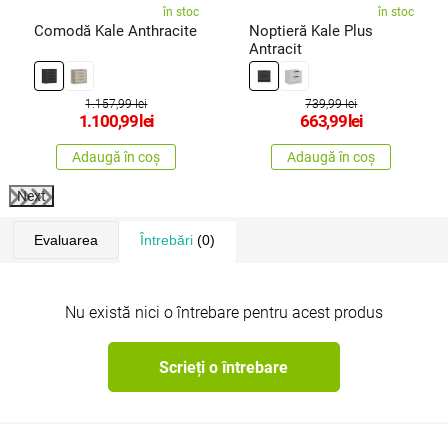
în stoc
în stoc
Comodă Kale Anthracite
Noptieră Kale Plus
Antracit
1.157,99 lei
739,99 lei
1.100,99
lei
663,99
lei
Adaugă în coș
Adaugă în coș
Next
Evaluarea
Întrebări
(0)
Nu există nici o întrebare pentru acest produs
Scrieți o întrebare