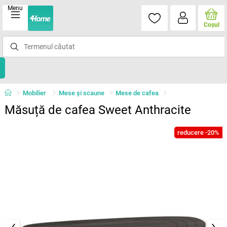
Menu
Coşul
Mobilier
Mese şi scaune
Mese de cafea
Măsuță de cafea Sweet Anthracite
reducere -20%