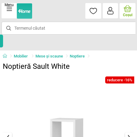
Menu
Coşul
Mobilier
Mese şi scaune
Noptiere
Noptieră Sault White
reducere -16%