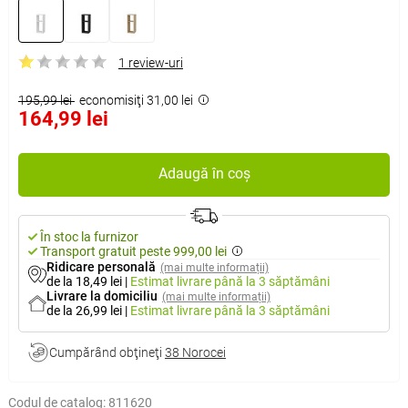
1 review-uri
195,99 lei
economisiţi 31,00 lei
164,99 lei
Adaugă în coș
În stoc la furnizor
Transport gratuit peste 999,00 lei
Ridicare personală
(mai multe informații)
de la 18,49 lei
|
Estimat livrare
până la 3 săptămâni
Livrare la domiciliu
(mai multe informații)
de la 26,99 lei
|
Estimat livrare
până la 3 săptămâni
Cumpărând obţineţi
38 Norocei
Codul de catalog:
811620