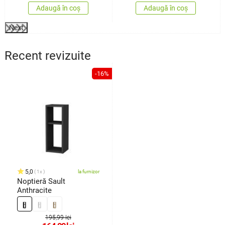
Adaugă în coș
Adaugă în coș
Next
Recent revizuite
-16%
5,0
1x
la furnizor
Noptieră Sault
Anthracite
195,99 lei