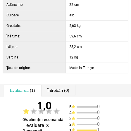
Adâncime:
Înălțime: 59,6 cm
22 cm
Culoare: alb
Culoare:
alb
Greutate:
5,63 kg
Înălţime:
59,6 cm
Lăţime:
23,2 cm
Sarcina:
12 kg
Țara de origine:
Made in Türkiye
Evaluarea
(1)
Întrebări
(0)
1,0
0
5
0
4
0
3
0% clienţii recomandă
0
2
1 evaluare
1
1