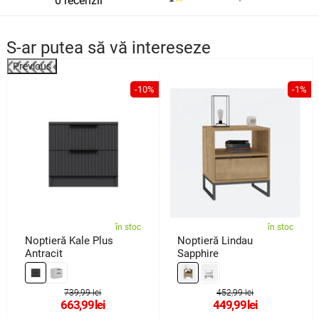
0 recenzii
S-ar putea să vă intereseze
Previous
%
-10%
-1%
în stoc
în stoc
Noptieră Kale Plus
Noptieră Lindau
Antracit
Sapphire
739,99 lei
452,99 lei
663,99
lei
449,99
lei