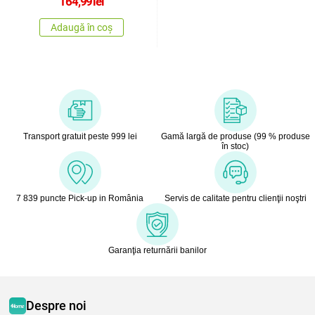
164,99
lei
Adaugă în coș
Transport gratuit peste 999 lei
Gamă largă de produse (99 % produse
în stoc)
7 839 puncte Pick-up in România
Servis de calitate pentru clienţii noştri
Garanţia returnării banilor
Despre noi