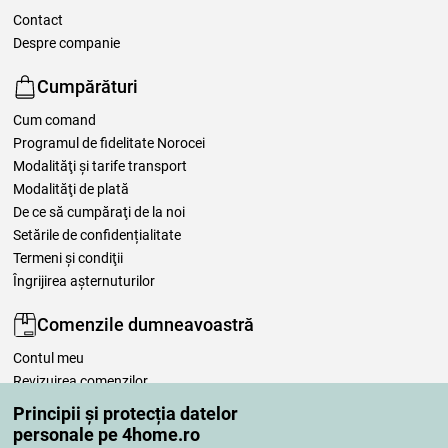
Contact
Despre companie
Cumpărături
Cum comand
Programul de fidelitate Norocei
Modalităţi şi tarife transport
Modalităţi de plată
De ce să cumpăraţi de la noi
Setările de confidențialitate
Termeni şi condiţii
Îngrijirea așternuturilor
Comenzile dumneavoastră
Contul meu
Revizuirea comenzilor
Reclamaţii
Principii și protecția datelor
Retragere de la contract
personale pe 4home.ro