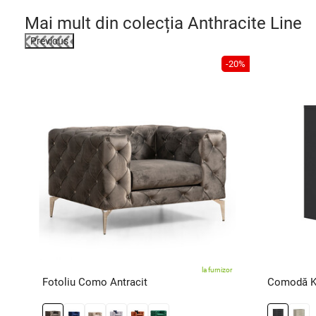
Mai mult din colecția
Anthracite Line
Previous
-21%
-20%
zor
la furnizor
Fotoliu Como Antracit
Comodă Ka