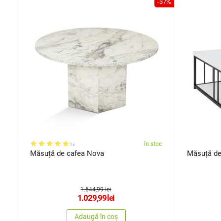
-23%
-37%
oc
în stoc
1x
Măsuță de cafea Nova
Măsuță de
1.644,99 lei
1.029,99
lei
Adaugă în coș