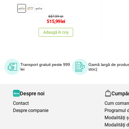
657,99 lei
515,99
lei
Adaugă în coș
Transport gratuit peste 999
Gamă largă de produs
lei
stoc)
Despre noi
Cumpăr
Contact
Cum coma
Despre companie
Programul de
Modalităţi ş
Modalităţi d