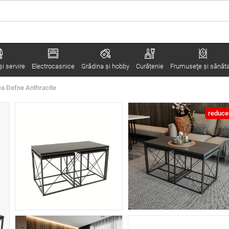
i servire
Electrocasnice
Grădina şi hobby
Curățenie
Frumuseţe şi sănăt
a Defne Anthracite
reduce