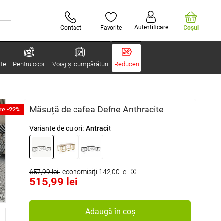
Autentificare
Contact
Favorite
Coşul
ate
Pentru copii
Voiaj și cumpărături
Reduceri
Măsuță de cafea Defne Anthracite
re -22%
Variante de culori:
Antracit
657,99 lei
economisiţi 142,00 lei
515,99 lei
Adaugă în coș