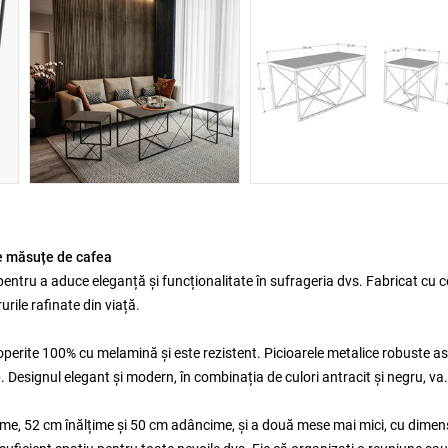
de măsuțe de cafea
ntru a aduce eleganță și funcționalitate în sufrageria dvs. Fabricat cu 
urile rafinate din viață.
operite 100% cu melamină și este rezistent. Picioarele metalice robuste a
. Designul elegant și modern, în combinația de culori antracit și negru, va
ime, 52 cm înălțime și 50 cm adâncime, și a două mese mai mici, cu dimen