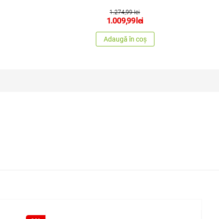
1.274,99 lei
1.009,99
lei
Adaugă în coș