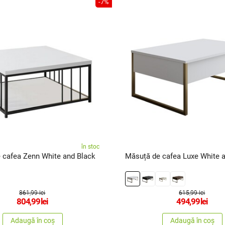
-7%
în stoc
 cafea Zenn White and Black
Măsuță de cafea Luxe White 
861,99 lei
615,99 lei
804,99
lei
494,99
lei
Adaugă în coș
Adaugă în coș