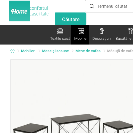
confortul
casei tale
Textile casă
Mobilier
Decorațiuni
Bucătărie ș
Mobilier
Mese şi scaune
Mese de cafea
Măsuță de cafe