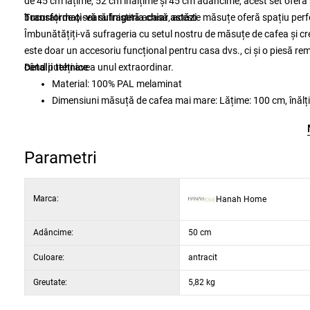
de 45 cm lățime, 52 cm înălțime și 45 cm adâncime, acest set oferă s
bucurați de o seară liniștită acasă, aceste măsuțe oferă spațiu perfe
Transformați-vă sufrageria chiar astăzi
Îmbunătățiți-vă sufrageria cu setul nostru de măsuțe de cafea și crea
este doar un accesoriu funcțional pentru casa dvs., ci și o piesă re
când puteți avea unul extraordinar.
Detalii tehnice
Material: 100% PAL melaminat
Dimensiuni măsuță de cafea mai mare: Lățime: 100 cm, înăl
Dimensiuni masă mică: Lățime: 45 cm, înălțime: 52 cm, adânc
Culoare: antracit și negru
Parametri
Marca:
Hanah Home
Adâncime:
50 cm
Culoare:
antracit
Greutate:
5,82 kg