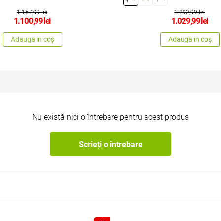
1.157,99 lei
1.292,99 lei
1.100,99
lei
1.029,99
lei
Adaugă în coș
Adaugă în coș
Nu există nici o întrebare pentru acest produs
Scrieți o întrebare