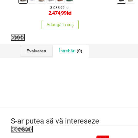
3.083,99 lei
2.474,99
lei
Adaugă în coș
Next
Evaluarea
Întrebări
(0)
S-ar putea să vă intereseze
Previous