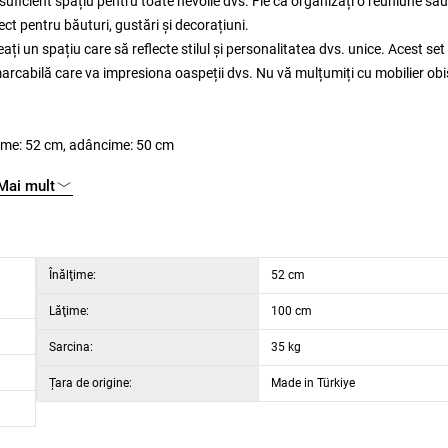
uficient spațiu pentru toate nevoile dvs. Fie că organizați o reuniune sau
ct pentru băuturi, gustări și decorațiuni.
ți un spațiu care să reflecte stilul și personalitatea dvs. unice. Acest set
marcabilă care va impresiona oaspeții dvs. Nu vă mulțumiți cu mobilier obi
țime: 52 cm, adâncime: 50 cm
ime: 45 cm (2 bucăți)
Mai mult
Înălţime:
52 cm
Lăţime:
100 cm
Sarcina:
35 kg
Țara de origine:
Made in Türkiye