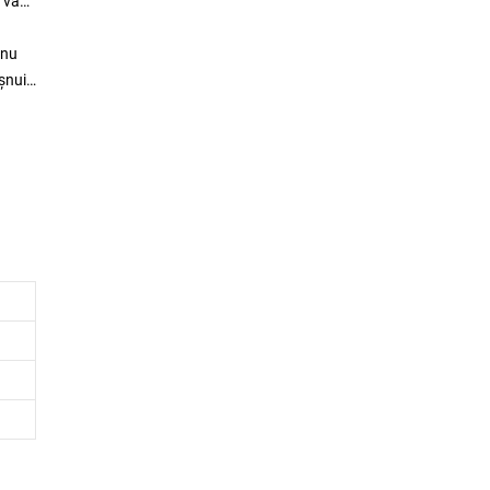
 vă
 nu
șnuit