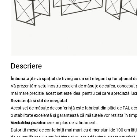
Descriere
Îmbunătățiți-vă spațiul de living cu un set elegant și funcțional 
Vă prezentăm setul nostru excelent de măsuțe de cafea, conceput pe
mai mare precizie, acest set este ideal pentru cei care apreciază lucr
Rezistență și stil de neegalat
Acest set de măsuțe de conferință este fabricat din plăci de PAL ac
o stabilitate excelentă și garantează că măsuțele vor rezista în timp
conferi fiecărei camere un plus de rafinament.
Versatil și practic
Datorită mesei de conferință mai mari, cu dimensiuni de 100 cm lăț