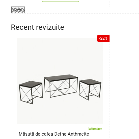
Next
Recent revizuite
-22%
la furnizor
Măsuță de cafea Defne Anthracite