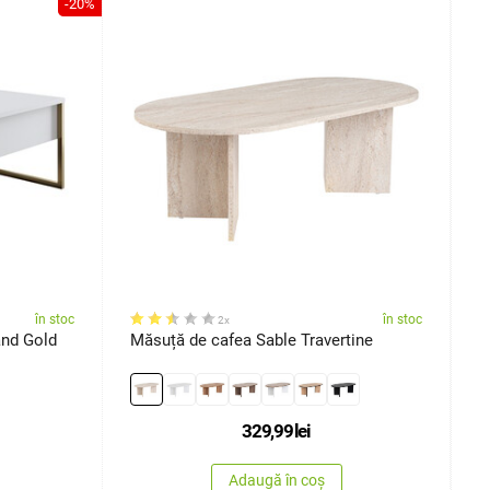
-20%
în stoc
în stoc
2x
and Gold
Măsuță de cafea Sable Travertine
M
329,99
lei
Adaugă în coș