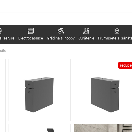
i servire
Electrocasnice
Grădina şi hobby
Curățenie
Frumuseţe şi sănăt
cite
reduce