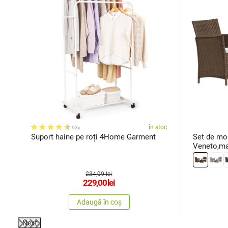
oc
în stoc
93x
ș,
Suport haine pe roți 4Home Garment
Set de mob
it
Veneto,ma
234,99 lei
229,00
lei
Adaugă în coș
Next