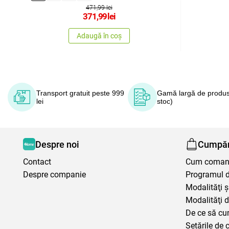
471,99 lei
371,99
lei
Adaugă în coș
Transport gratuit peste 999
Gamă largă de produs
lei
stoc)
Despre noi
Cumpăr
Contact
Cum coma
Despre companie
Programul de
Modalităţi ş
Modalităţi d
De ce să cu
Setările de 