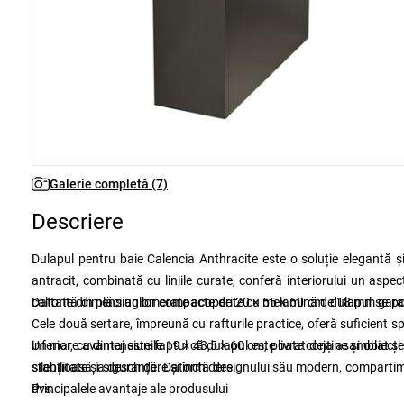
Galerie completă (7)
Descriere
Dulapul pentru baie Calencia Anthracite este o soluție elegantă ș
antracit, combinată cu liniile curate, conferă interiorului un aspec
calitate din plăci aglomerate acoperite cu melamină de 18 mm garante
Datorită dimensiunilor compacte de 20 × 55 × 60 cm, dulapul se potri
Cele două sertare, împreună cu rafturile practice, oferă suficient 
inferior, cu dimensiunile 19 × 43,5 × 60 cm, poate conține și obiecte
Un mare avantaj este faptul că dulapul este livrat deja asamblat și g
silențioasă la deschidere și închidere.
stabilitate și siguranță. Datorită designului său modern, compartimen
dvs.
Principalele avantaje ale produsului