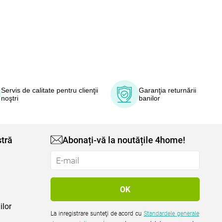
Servis de calitate pentru clienţii
Garanţia returnării
noştri
banilor
tră
Abonați-vă la noutățile 4home!
ilor
La inregistrare sunteţi de acord cu
Standardele generale