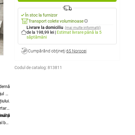
În stoc la furnizor
Transport colete voluminoase
Livrare la domiciliu
(mai multe informații)
de la 198,99 lei
|
Estimat livrare
până la 5
săptămâni
Cumpărând obţineţi
65 Norocei
Codul de catalog:
813811
odernă
jul de
iului.
rtarul
ină și
 multă
l băii