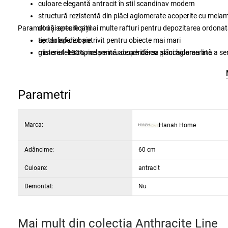
culoare elegantă antracit în stil scandinav modern
structură rezistentă din plăci aglomerate acoperite cu mel
Parametri și specificații
două sertare și mai multe rafturi pentru depozitarea ordonat
sertar inferior potrivit pentru obiecte mai mari
tip: dulap de baie
glisiere telescopice pentru deschiderea și închiderea lină a se
material: 100% melamină acoperită cu plăci aglomerate
dimensiuni compacte potrivite și pentru băile mai mici
grosimea materialului: 18 mm
livrat complet asamblat, gata de utilizare
dimensiuni: lățime 20 cm, înălțime 55 cm, adâncime 60 cm
dimensiuni sertar inferior: lățime 19 cm, înălțime 43,5 cm, 
Parametri
sertare: 2 buc.
rafturi interioare: da, mai multe spații de depozitare
Marca:
Hanah Home
glisier: telescopice
culoare: antracit
Adâncime:
60 cm
Culoare:
antracit
Demontat:
Nu
Mai mult din colecția
Anthracite Line