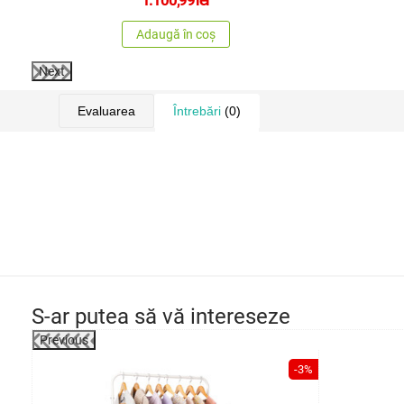
Adaugă în coș
Next
Evaluarea
Întrebări
(0)
S-ar putea să vă intereseze
Previous
-3%