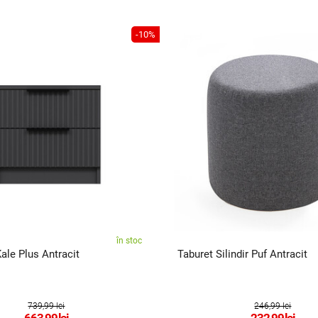
-10%
în stoc
ale Plus Antracit
Taburet Silindir Puf Antracit
739,99 lei
246,99 lei
663,99
lei
232,99
lei