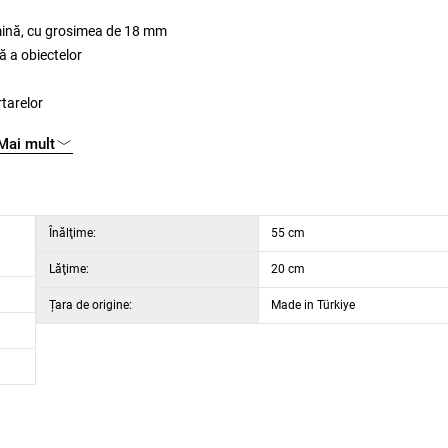
amină, cu grosimea de 18 mm
ă a obiectelor
rtarelor
Mai mult
adâncime 60 cm
Înălţime:
55 cm
Lăţime:
20 cm
Țara de origine:
Made in Türkiye