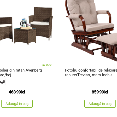
în stoc
ilier din ratan Avenberg
Fotoliu confortabil de relaxar
ro/bej
taburetTreviso, maro închis
468,99
lei
859,99
lei
Adaugă în coș
Adaugă în coș