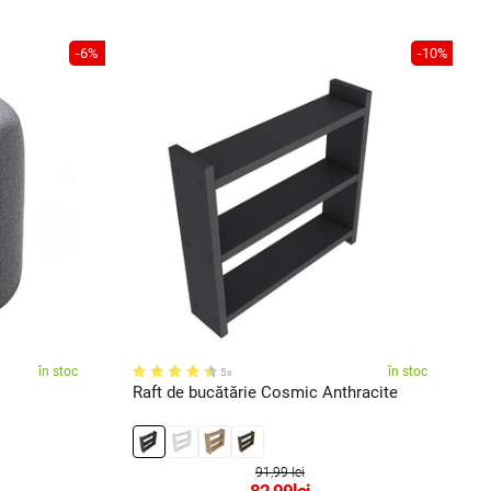
-6%
-10%
în stoc
în stoc
5x
Raft de bucătărie Cosmic Anthracite
C
91,99 lei
82,99
lei