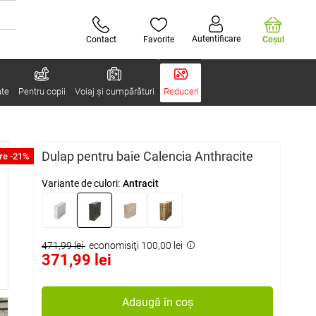
Autentificare
Contact
Favorite
Coşul
ate
Pentru copii
Voiaj și cumpărături
Reduceri
Dulap pentru baie Calencia Anthracite
re -21%
Variante de culori:
Antracit
471,99 lei
economisiţi 100,00 lei
371,99 lei
Adaugă în coș