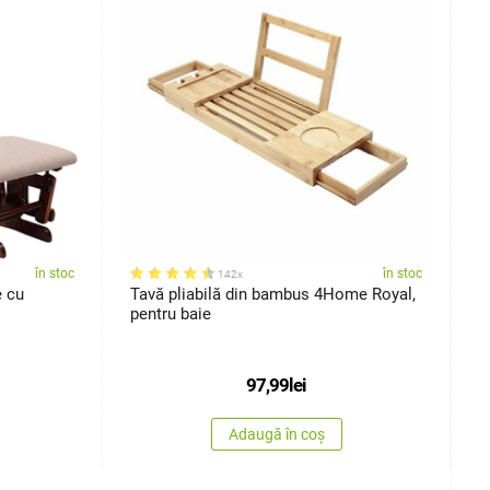
în stoc
în stoc
142x
e cu
Tavă pliabilă din bambus 4Home Royal,
S
pentru baie
c
97,99
lei
Adaugă în coș