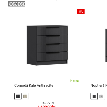
Previous
-30%
-5%
în stoc
zor
Comodă Kale Anthracite
Noptieră K
1.157,99 lei
1.100,99
lei