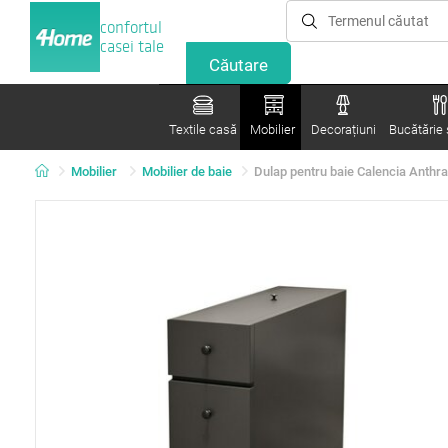
confortul
casei tale
Textile casă
Mobilier
Decorațiuni
Bucătărie ș
Mobilier
Mobilier de baie
Dulap pentru baie Calencia Anthra