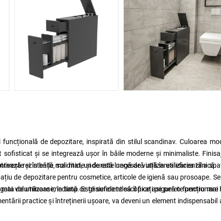
i funcțională de depozitare, inspirată din stilul scandinav. Culoarea m
t sofisticat și se integrează ușor în băile moderne și minimaliste. Finisa
ază rezistență, soliditate și durată lungă de viață în utilizarea zilnică.
vește și în băile mai mici, unde este necesară utilizarea eficientă a spaț
spațiu de depozitare pentru cosmetice, articole de igienă sau prosoape. Se
 mai voluminoase, în timp ce glisierele telescopice asigură o funcționare l
ata de utilizare imediată. Este suficient să îl fixați pe perete pentru mai
tării practice și întreținerii ușoare, va deveni un element indispensabil a