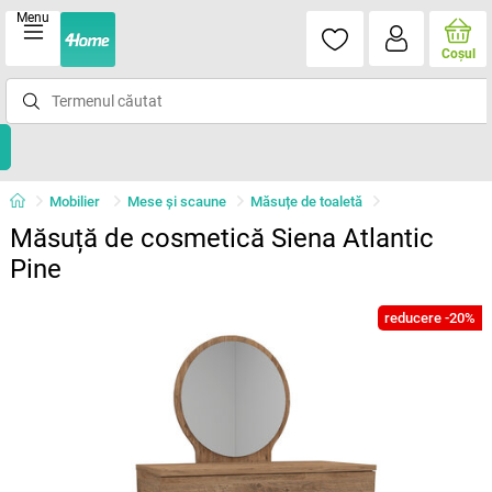
Menu
Coşul
Mobilier
Mese şi scaune
Măsuțe de toaletă
Măsuță de cosmetică Siena Atlantic
Pine
reducere -20%