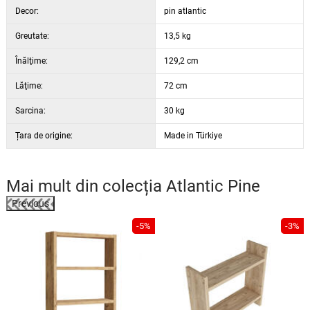
Decor:
pin atlantic
Greutate:
13,5 kg
Înălţime:
129,2 cm
Lăţime:
72 cm
Sarcina:
30 kg
Țara de origine:
Made in Türkiye
Mai mult din colecția
Atlantic Pine
Previous
%
-5%
-3%