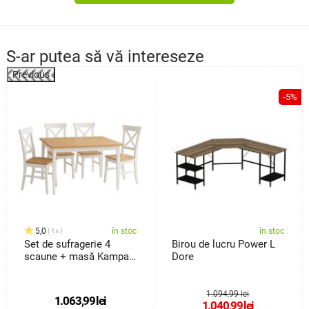
S-ar putea să vă intereseze
Previous
%
-5%
5,0
în stoc
în stoc
1x
Set de sufragerie 4
Birou de lucru Power L
scaune + masă Kampali,
Dore
alb
1.094,99 lei
1.063,99
lei
1.040,99
lei