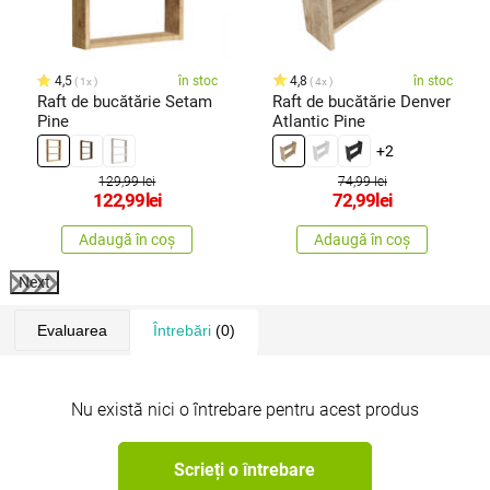
4,5
în stoc
4,8
în stoc
1x
4x
Raft de bucătărie Setam
Raft de bucătărie Denver
Pine
Atlantic Pine
+2
129,99 lei
74,99 lei
122,99
lei
72,99
lei
Adaugă în coș
Adaugă în coș
Next
Evaluarea
Întrebări
(0)
Nu există nici o întrebare pentru acest produs
Scrieți o întrebare