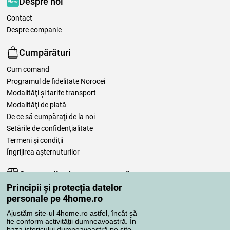
Despre noi
Contact
Despre companie
Cumpărături
Cum comand
Programul de fidelitate Norocei
Modalităţi şi tarife transport
Modalităţi de plată
De ce să cumpăraţi de la noi
Setările de confidențialitate
Termeni şi condiţii
Îngrijirea așternuturilor
Comenzile dumneavoastră
Principii și protecția datelor
Contul meu
personale pe 4home.ro
Revizuirea comenzilor
Ajustăm site-ul 4home.ro astfel, încât să
Reclamaţii
fie conform activității dumneavoastră. În
Retragere de la contract
baza istoricului dumneavoastră pe site,