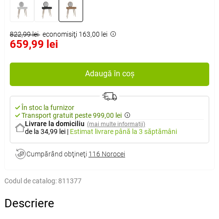
822,99 lei
economisiţi 163,00 lei
659,99 lei
Adaugă în coș
În stoc la furnizor
Transport gratuit peste 999,00 lei
Livrare la domiciliu
(mai multe informații)
de la 34,99 lei
|
Estimat livrare
până la 3 săptămâni
Cumpărând obţineţi
116 Norocei
Codul de catalog:
811377
Descriere