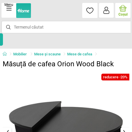
Menu
Coşul
Mobilier
Mese şi scaune
Mese de cafea
Măsuță de cafea Orion Wood Black
reducere -20%