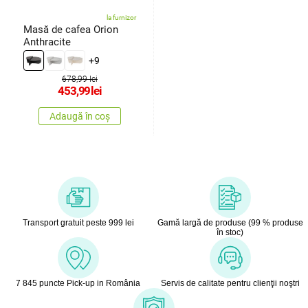
la furnizor
Masă de cafea Orion
Anthracite
+9
678,99 lei
453,99
lei
Adaugă în coș
Transport gratuit peste 999 lei
Gamă largă de produse (99 % produse
în stoc)
7 845 puncte Pick-up in România
Servis de calitate pentru clienţii noştri