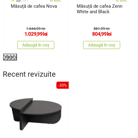
5,0
în stoc
în stoc
1x
Măsuță de cafea Nova
Măsuță de cafea Zenn
White and Black
1.644,99 lei
861,99 lei
1.029,99
lei
804,99
lei
Adaugă în coș
Adaugă în coș
Next
Recent revizuite
-33%