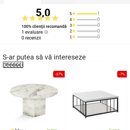
5,0
1
5
0
4
0
3
100% clienţii recomandă
0
2
1 evaluare
0
1
0 recenzii
S-ar putea să vă intereseze
Previous
%
-37%
-7%