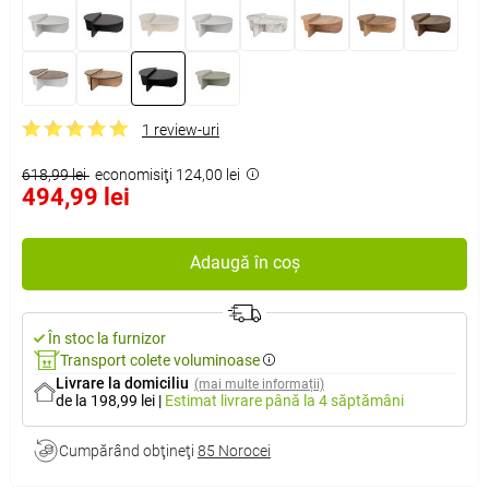
1 review-uri
618,99 lei
economisiţi 124,00 lei
494,99 lei
Adaugă în coș
În stoc la furnizor
Transport colete voluminoase
Livrare la domiciliu
(mai multe informații)
de la 198,99 lei
|
Estimat livrare
până la 4 săptămâni
Cumpărând obţineţi
85 Norocei