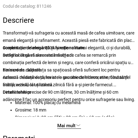
Codul de catalog:
811246
Descriere
Transformați-vă sufrageria cu această masă de cafea uimitoare, care
emană eleganță și rafinament. Această piesă este fabricată din placaj
acoperit cu melamină 100% și este nu numai elegantă, ci și durabilă,
Combinație de eleganță și funcționalitate
astfel încât să vă servească mulți ani.
Designul elegant al acestei măsuțe de cafea se remarcă prin
combinația perfectă de lemn și negru, care conferă oricărui spațiu un
aer modern. Suprafața sa spațioasă oferă suficient loc pentru
Finisare de calitate
cafeaua de dimineață, revistele sau obiectele decorative, fiind astfel
Această măsuță de cafea are o grosime de 18 mm, este robustă și
atât practică, cât și stilată.
fiabilă, rezistă la utilizarea zilnică fără a-și pierde farmecul.
Dimensiunile precise de 90 cm lățime, 30 cm înălțime și 60 cm
Detalii tehnice
adâncime îl fac un accesoriu perfect pentru orice sufragerie sau living.
Material: 100% placaj cu melamină
Grosime: 18 mm
Dimensiuni 1: 90 cm (lăț) x 30 cm (în) x 60 cm (adân)
Dimensiuni 2: 85 cm (lăț) x 35 cm (în) x 30 cm (adân)
Mai mult
Culoare: lemn și negru