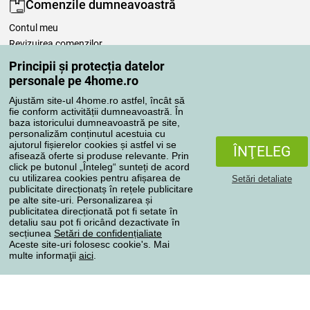
Comenzile dumneavoastră
Contul meu
Revizuirea comenzilor
Reclamaţii
Principii și protecția datelor
Retragere de la contract
personale pe 4home.ro
Regulile de procesare a recenziilor
Ajustăm site-ul 4home.ro astfel, încât să
fie conform activității dumneavoastră. În
baza istoricului dumneavoastră pe site,
Metode de transport
personalizăm conținutul acestuia cu
ajutorul fișierelor cookies și astfel vi se
ÎNŢELEG
afisează oferte si produse relevante. Prin
click pe butonul „Înteleg“ sunteți de acord
Metode de plată
cu utilizarea cookies pentru afișarea de
Setări detaliate
publicitate direcționatș în rețele publicitare
pe alte site-uri. Personalizarea și
publicitatea direcționată pot fi setate în
detaliu sau pot fi oricând dezactivate în
Magazin de încredere
secțiunea
Setări de confidențialiate
Aceste site-uri folosesc cookie's. Mai
multe informaţii
aici
.
Protecţia datelor cu caracter personal