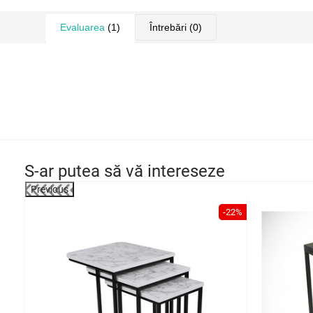
Evaluarea
(1)
Întrebări
(0)
S-ar putea să vă intereseze
Previous
-39%
-22%