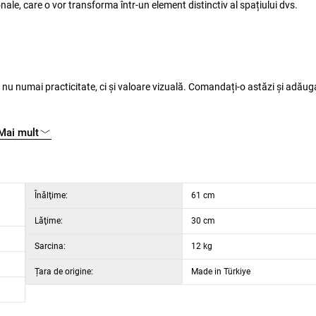
nale, care o vor transforma într-un element distinctiv al spațiului dvs.
nu numai practicitate, ci și valoare vizuală. Comandați-o astăzi și adăug
Mai mult
Înălţime:
61 cm
Lăţime:
30 cm
Sarcina:
12 kg
Țara de origine:
Made in Türkiye