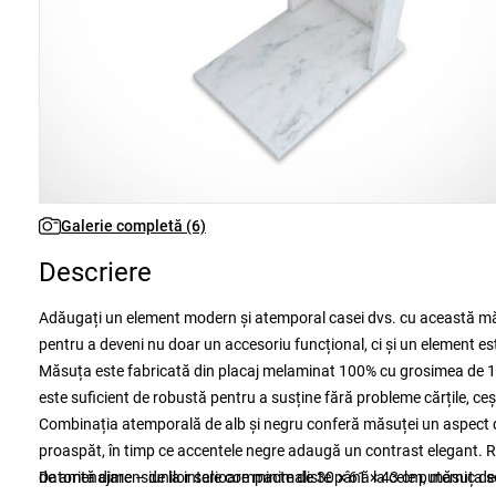
Galerie completă (6)
Descriere
Adăugați un element modern și atemporal casei dvs. cu această măs
pentru a deveni nu doar un accesoriu funcțional, ci și un element est
Măsuța este fabricată din placaj melaminat 100% cu grosimea de 18 m
este suficient de robustă pentru a susține fără probleme cărțile, ceșt
Combinația atemporală de alb și negru conferă măsuței un aspect dis
proaspăt, în timp ce accentele negre adaugă un contrast elegant. Re
de amenajare – de la interioare minimaliste până la cele puternic de
Datorită dimensiunilor sale compacte de 30 × 61 × 43 cm, măsuța se po