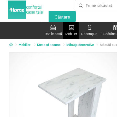
confortul
casei tale
Textile casă
Mobilier
Decorațiuni
Bucătărie ș
Mobilier
Mese şi scaune
Măsuțe decorative
Măsuță auxi