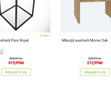
în stoc
iliară Pure Royal
Măsuță auxiliară Morse Oak
534,99 lei
225,99 lei
419,99
lei
212,99
lei
Adaugă în coș
Adaugă în coș