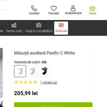
Autentificare
Contact
Favorite
Coşul
ate
Pentru copii
Voiaj și cumpărături
Reduceri
Măsuță auxiliară Pasific C White
Variante de culori:
Alb
1 review-uri
205,99 lei