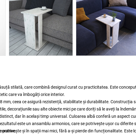
uță stilată, care combină designul curat cu practicitatea. Este concepu
etic care va îmbogăți orice interior.
m, ceea ce asigură rezistență, stabilitate și durabilitate. Construcția 
ile, decorațiunile sau alte obiecte mici pe care doriți să le aveți la îndemâ
tinct, dar în același timp universal. Culoarea albă conferă un aspect cur
zultatul este un ansamblu armonios, care se potrivește ușor cu diferite st
corative.
trivește și în spații mai mici, fără a-și pierde din funcționalitate. Este l