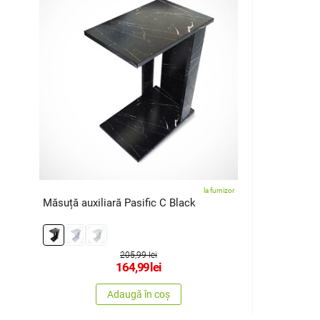
la furnizor
Măsuță auxiliară Pasific C Black
205,99 lei
164,99
lei
Adaugă în coș