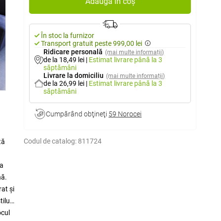
Adaugă în coș
În stoc la furnizor
Transport gratuit peste 999,00 lei
Ridicare personală
(mai multe informații)
de la 18,49 lei
|
Estimat livrare
până la 3
săptămâni
Livrare la domiciliu
(mai multe informații)
de la 26,99 lei
|
Estimat livrare
până la 3
săptămâni
Cumpărând obţineţi
59 Norocei
Codul de catalog:
811724
tă
sa
nă.
at și
iluri
ocul