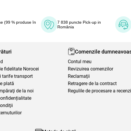
e (99 % produse în
7 838 puncte Pick-up in
România
ături
Comenzile dumneavoas
nd
Contul meu
 fidelitate Norocei
Revizuirea comenzilor
i tarife transport
Reclamaţii
e plată
Retragere de la contract
mpăraţi de la noi
Regulile de procesare a recenzi
confidențialitate
ondiţii
ternuturilor