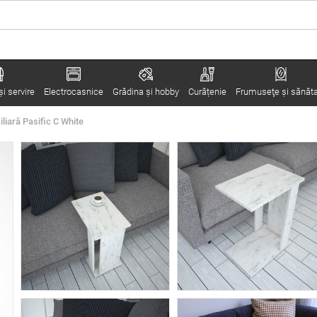
i servire
Electrocasnice
Grădina şi hobby
Curățenie
Frumuseţe şi sănăt
liară Pasific C White