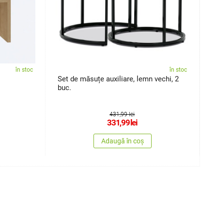
în stoc
în stoc
Set de măsuțe auxiliare, lemn vechi, 2
M
buc.
431,99 lei
331,99
lei
Adaugă în coș