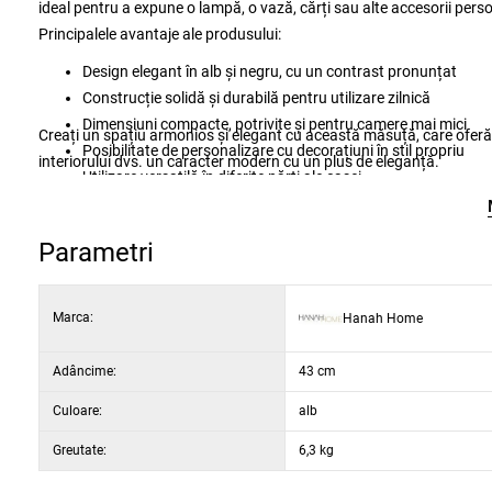
ideal pentru a expune o lampă, o vază, cărți sau alte accesorii perso
Principalele avantaje ale produsului:
Design elegant în alb și negru, cu un contrast pronunțat
Construcție solidă și durabilă pentru utilizare zilnică
Dimensiuni compacte, potrivite și pentru camere mai mici
Creați un spațiu armonios și elegant cu această măsuță, care oferă 
Posibilitate de personalizare cu decorațiuni în stil propriu
interiorului dvs. un caracter modern cu un plus de eleganță.
Utilizare versatilă în diferite părți ale casei
Material: 100% placaj cu melamină
Grosime material: 18 mm
Parametri
Lățime: 30 cm
Înălțime: 61 cm
Adâncime: 43 cm
Marca:
Hanah Home
Culoare: alb și negru
Adâncime:
43 cm
Culoare:
alb
Greutate:
6,3 kg