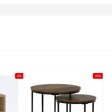
-6%
-23%