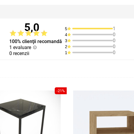
5,0
1
5
0
4
0
3
100% clienţii recomandă
0
2
1 evaluare
0
1
0 recenzii
-21%