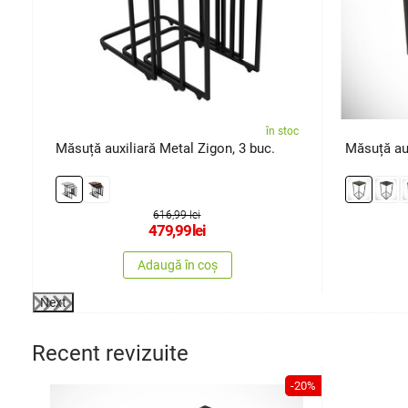
oc
în stoc
Măsuță auxiliară Metal Zigon, 3 buc.
Măsuță aux
616,99 lei
479,99
lei
Adaugă în coș
Next
Recent revizuite
-20%