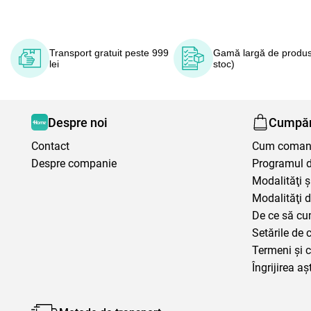
Transport gratuit peste 999
Gamă largă de produs
lei
stoc)
Despre noi
Cumpăr
Contact
Cum coma
Despre companie
Programul de
Modalităţi ş
Modalităţi d
De ce să cu
Setările de 
Termeni şi c
Îngrijirea aș