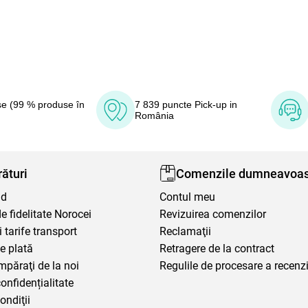
e (99 % produse în
7 839 puncte Pick-up in
România
ături
Comenzile dumneavoas
nd
Contul meu
 fidelitate Norocei
Revizuirea comenzilor
i tarife transport
Reclamaţii
e plată
Retragere de la contract
mpăraţi de la noi
Regulile de procesare a recenzi
confidențialitate
ondiţii