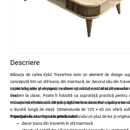
Descriere
Măsuța de cafea Eylul Travertine este un element de design sup
concepută într-un stil luxos, din marmură, iar decorul său din trave
aspectului său atemporal, va deveni punctul central al interiorului 
Liniile elegante și designul modern al măsuței subliniază caracterul
dvs.
modern la clasic. Poate fi folosită ca suprafață practică pentru s
Momentele de relaxare zilnice și întâlnirile sociale vor căpăta o nou
Măsuța este fabricată din plăci aglomerate de calitate, acoperite cu
o durată lungă de viață. Dimensiunile de 105 × 60 cm oferă sufic
Aspectul său marmorat conferă interiorului un plus de lux și original
Principalele avantaje ale produsului
decor luxos din travertin în stil marmură