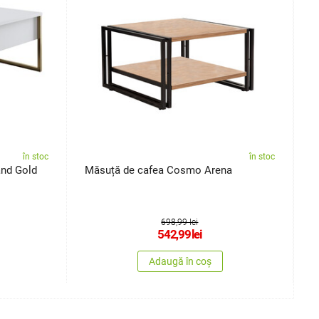
în stoc
în stoc
and Gold
Măsuță de cafea Cosmo Arena
M
698,99 lei
542,99
lei
Adaugă în coș