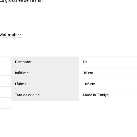
ă cu grosimea de 18 mm
Mai mult
Demontat:
Da
Înălţime:
35 cm
Lăţime:
105 cm
Țara de origine:
Made in Türkiye