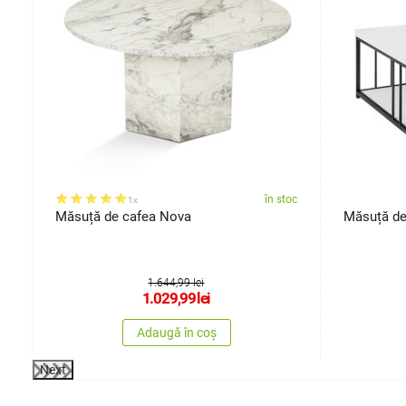
oc
în stoc
1x
Măsuță de cafea Nova
Măsuță de
1.644,99 lei
1.029,99
lei
Adaugă în coș
Next