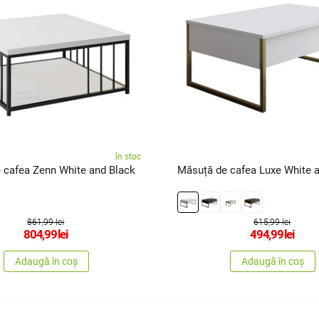
în stoc
 cafea Zenn White and Black
Măsuță de cafea Luxe White 
861,99 lei
615,99 lei
804,99
lei
494,99
lei
Adaugă în coș
Adaugă în coș