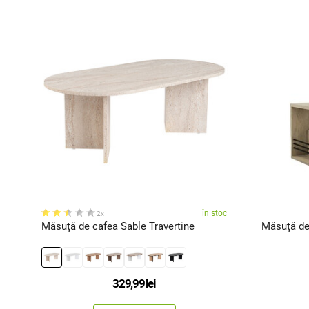
-20%
în stoc
2x
zor
Măsuță de cafea Sable Travertine
Măsuță de 
329,99
lei