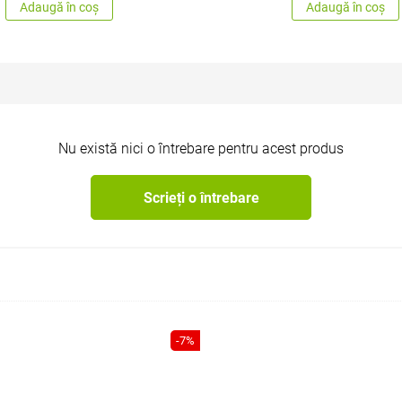
Adaugă în coș
Adaugă în coș
Nu există nici o întrebare pentru acest produs
Scrieți o întrebare
-7%