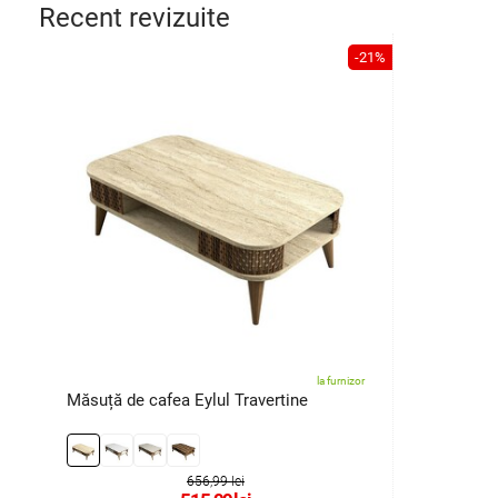
Recent revizuite
-21%
la furnizor
Măsuță de cafea Eylul Travertine
656,99 lei