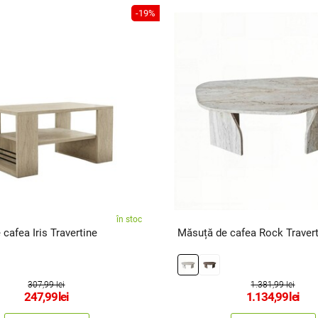
-19%
în stoc
cafea Iris Travertine
Măsuță de cafea Rock Travert
307,99 lei
1.381,99 lei
247,99
lei
1.134,99
lei