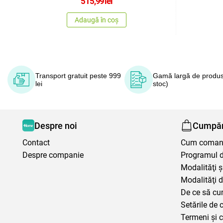
515,99
lei
Adaugă în coș
Transport gratuit peste 999
Gamă largă de produs
lei
stoc)
Despre noi
Cumpăr
Contact
Cum coma
Despre companie
Programul de
Modalităţi ş
Modalităţi d
De ce să cu
Setările de 
Termeni şi c