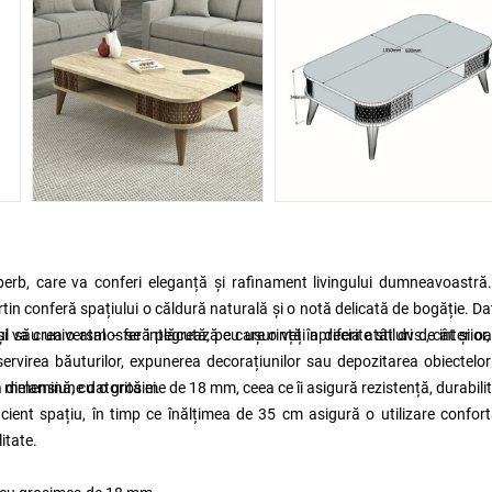
erb, care va conferi eleganță și rafinament livingului dumneavoastră
rtin conferă spațiului o căldură naturală și o notă delicată de bogăție. Da
și va crea o atmosferă plăcută, pe care o veți aprecia atât dvs., cât și oa
 său universal – se integrează cu ușurință în diferite stiluri de interior,
ervirea băuturilor, expunerea decorațiunilor sau depozitarea obiectelor
ă dimensiune datorită ei.
 melamină, cu o grosime de 18 mm, ceea ce îi asigură rezistență, durabilit
ient spațiu, în timp ce înălțimea de 35 cm asigură o utilizare confort
itate.