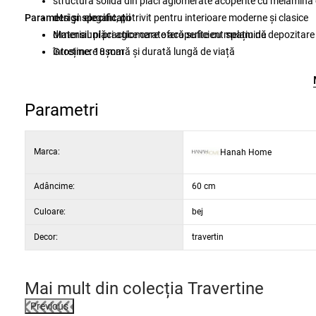
structură solidă din plăci aglomerate acoperite cu melamin
Parametri și specificații
design elegant, potrivit pentru interioare moderne și clasice
dimensiuni practice care oferă suficient spațiu de depozitare
Material: plăci aglomerate acoperite cu melamină
întreținere ușoară și durată lungă de viață
Grosime: 18 mm
Dimensiuni: lățime 105 cm, înălțime 35 cm, adâncime 60 cm
Culoare: travertin
Parametri
Marca:
Hanah Home
Adâncime:
60 cm
Culoare:
bej
Decor:
travertin
Mai mult din colecția
Travertine
Previous