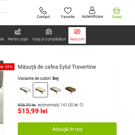
Autentificare
Contact
Favorite
Coşul
ate
Pentru copii
Voiaj și cumpărături
Reduceri
Măsuță de cafea Eylul Travertine
re -21%
Variante de culori:
Bej
656,99 lei
economisiţi 141,00 lei
515,99 lei
Adaugă în coș