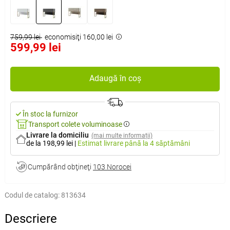
759,99 lei
economisiţi 160,00 lei
599,99 lei
Adaugă în coș
În stoc la furnizor
Transport colete voluminoase
Livrare la domiciliu
(mai multe informații)
de la 198,99 lei
|
Estimat livrare
până la 4 săptămâni
Cumpărând obţineţi
103 Norocei
Codul de catalog:
813634
Descriere