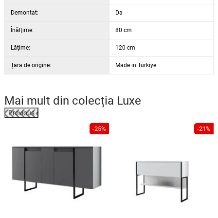
Demontat:
Da
Înălţime:
80 cm
Lăţime:
120 cm
Țara de origine:
Made in Türkiye
Mai mult din colecția
Luxe
Previous
%
-25%
-21%