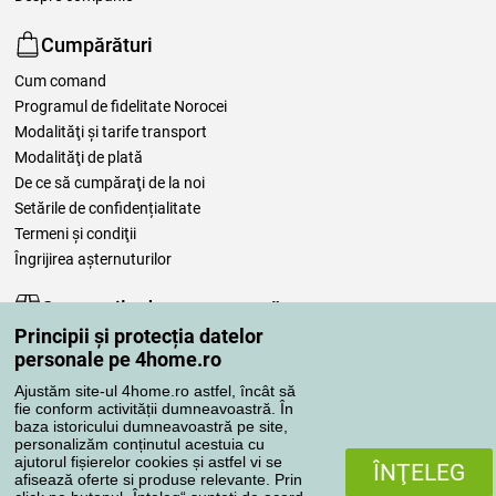
Cumpărături
Cum comand
Programul de fidelitate Norocei
Modalităţi şi tarife transport
Modalităţi de plată
De ce să cumpăraţi de la noi
Setările de confidențialitate
Termeni şi condiţii
Îngrijirea așternuturilor
Comenzile dumneavoastră
Principii și protecția datelor
Contul meu
personale pe 4home.ro
Revizuirea comenzilor
Ajustăm site-ul 4home.ro astfel, încât să
Reclamaţii
fie conform activității dumneavoastră. În
Retragere de la contract
baza istoricului dumneavoastră pe site,
personalizăm conținutul acestuia cu
Regulile de procesare a recenziilor
ajutorul fișierelor cookies și astfel vi se
ÎNŢELEG
afisează oferte si produse relevante. Prin