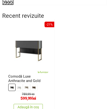
Next
Recent revizuite
-21%
la furnizor
Comodă Luxe
Anthracite and Gold
759,99 lei
599,99
lei
Adaugă în coș