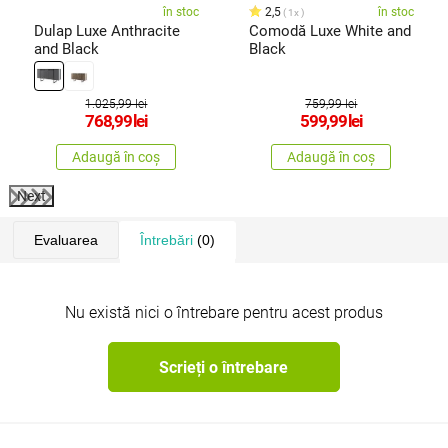
în stoc
2,5
în stoc
1x
Dulap Luxe Anthracite
Comodă Luxe White and
and Black
Black
1.025,99 lei
759,99 lei
768,99
lei
599,99
lei
Adaugă în coș
Adaugă în coș
Next
Evaluarea
Întrebări
(0)
Nu există nici o întrebare pentru acest produs
Scrieți o întrebare