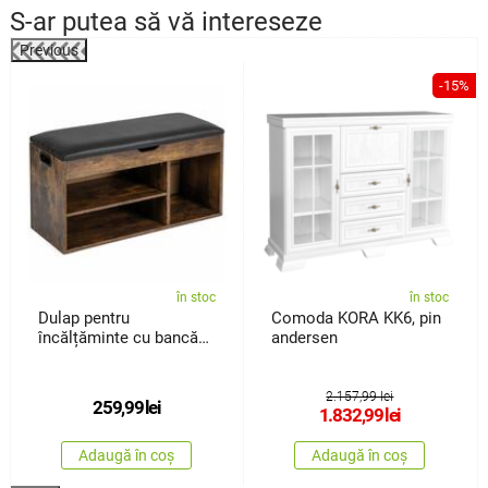
S-ar putea să vă intereseze
Previous
%
-15%
în stoc
în stoc
Dulap pentru
Comoda KORA KK6, pin
încălțăminte cu bancă
andersen
Avenberg Sedaro
2.157,99 lei
259,99
lei
1.832,99
lei
Adaugă în coș
Adaugă în coș