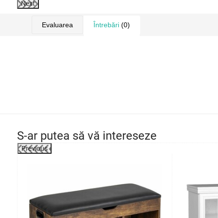
Next
Evaluarea
Întrebări
(0)
S-ar putea să vă intereseze
Previous
-27%