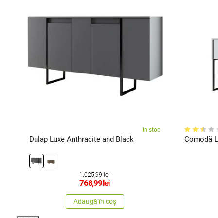
în stoc
zor
Dulap Luxe Anthracite and Black
Comodă Lu
1.025,99 lei
768,99
lei
Adaugă în coș