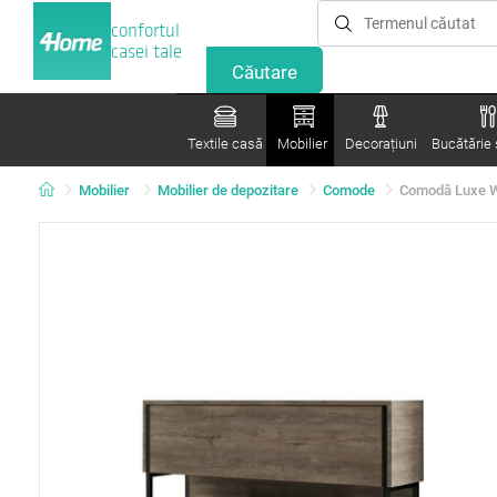
confortul
casei tale
Textile casă
Mobilier
Decorațiuni
Bucătărie ș
Mobilier
Mobilier de depozitare
Comode
Comodă Luxe W