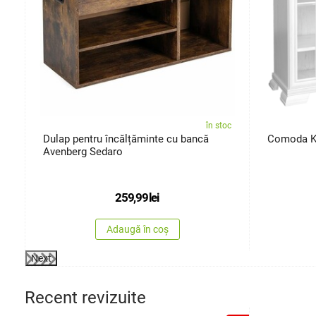
oc
în stoc
Dulap pentru încălțăminte cu bancă
Comoda KO
Avenberg Sedaro
259,99
lei
Adaugă în coș
Next
Recent revizuite