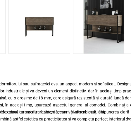
dormitorului sau sufrageriei dvs. un aspect modern și sofisticat. Design
r industriale și va deveni un element distinctiv, dar în același timp pract
mină, cu o grosime de 18 mm, care asigură rezistență și durată lungă de 
 și, în același timp, ușurează aspectul general al comodei. Combinația 
ă o piesă de mobilier rezistentă, care vă va servi mulți ani.
 de depozitare pentru haine, accesorii și alte obiecte. Dispunerea clară
bină astfel estetica cu practicitatea și va completa perfect interiorul dv