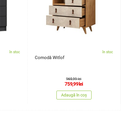
în stoc
în stoc
Comodă Witlof
C
965,99 lei
759,99
lei
Adaugă în coș