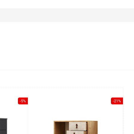
-5%
-21%