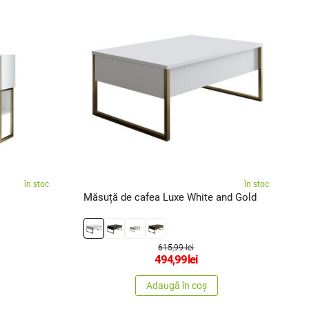
în stoc
în stoc
Măsuță de cafea Luxe White and Gold
C
615,99 lei
494,99
lei
Adaugă în coș