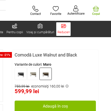
Autentificare
Contact
Favorite
Coşul
ate
Pentru copii
Voiaj și cumpărături
Reduceri
Comodă Luxe Walnut and Black
re -21%
Variante de culori:
Maro
759,99 lei
economisiţi 160,00 lei
599,99 lei
Adaugă în coș