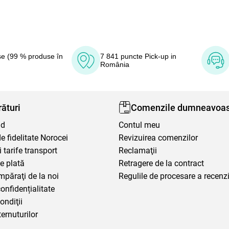
e (99 % produse în
7 841 puncte Pick-up in
România
ături
Comenzile dumneavoas
nd
Contul meu
 fidelitate Norocei
Revizuirea comenzilor
i tarife transport
Reclamaţii
e plată
Retragere de la contract
mpăraţi de la noi
Regulile de procesare a recenzi
confidențialitate
ondiţii
ternuturilor