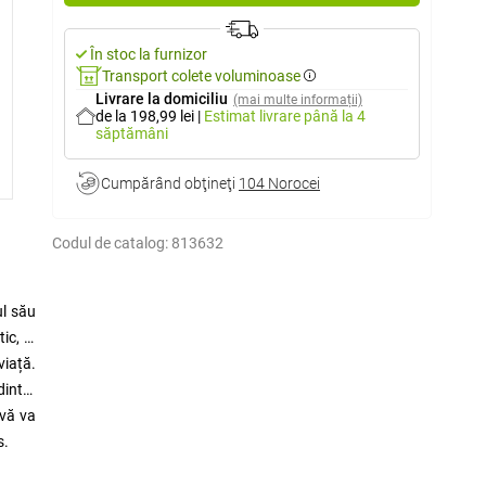
În stoc la furnizor
Transport colete voluminoase
Livrare la domiciliu
(mai multe informații)
de la 198,99 lei
|
Estimat livrare
până la 4
săptămâni
Cumpărând obţineţi
104 Norocei
Codul de catalog:
813632
ul său
ic, al
viață.
dintre
 vă va
s.