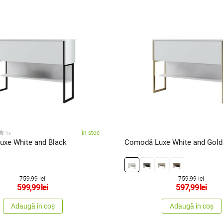
în stoc
1x
xe White and Black
Comodă Luxe White and Gold
759,99 lei
759,99 lei
599,99
lei
597,99
lei
Adaugă în coș
Adaugă în coș