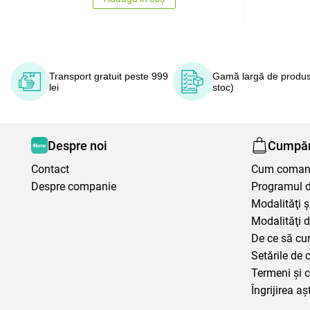
Transport gratuit peste 999
Gamă largă de produs
lei
stoc)
Despre noi
Cumpăr
Contact
Cum coma
Despre companie
Programul de
Modalităţi ş
Modalităţi d
De ce să cu
Setările de 
Termeni şi c
Îngrijirea aș