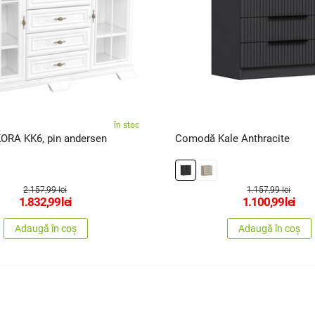
în stoc
RA KK6, pin andersen
Comodă Kale Anthracite
2.157,99 lei
1.157,99 lei
1.832,99
lei
1.100,99
lei
Adaugă în coș
Adaugă în coș