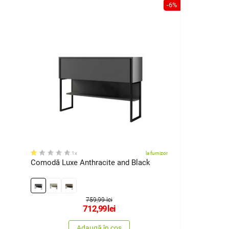
-6%
1x
la furnizor
Comodă Luxe Anthracite and Black
759,99 lei
712,99
lei
Adaugă în coș