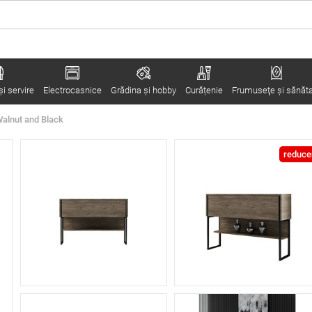
i servire
Electrocasnice
Grădina şi hobby
Curățenie
Frumuseţe şi sănăt
alnut and Black
reduce