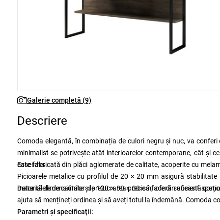
Galerie completă (9)
Descriere
Comoda elegantă, în combinația de culori negru și nuc, va conferi 
minimalist se potrivește atât interioarelor contemporane, cât și celo
casei dvs.
Este fabricată din plăci aglomerate de calitate, acoperite cu mela
Picioarele metalice cu profilul de 20 × 20 mm asigură stabilitate
materialele de calitate și prelucrarea precisă face din această comod
Datorită dimensiunilor de 120 × 80 × 30 cm, oferă suficient spațiu
ajuta să mențineți ordinea și să aveți totul la îndemână. Comoda com
Parametri și specificații: