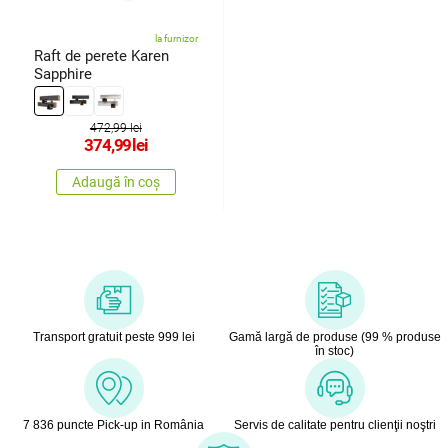
la furnizor
Raft de perete Karen
Sapphire
472,99 lei
374,99
lei
Adaugă în coș
Transport gratuit peste 999 lei
Gamă largă de produse (99 % produse
în stoc)
7 836 puncte Pick-up in România
Servis de calitate pentru clienţii noştri