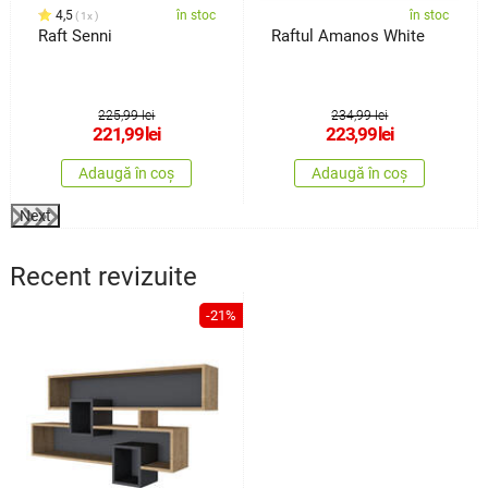
4,5
în stoc
în stoc
1x
Raft Senni
Raftul Amanos White
225,99 lei
234,99 lei
221,99
lei
223,99
lei
Adaugă în coș
Adaugă în coș
Next
Recent revizuite
-21%