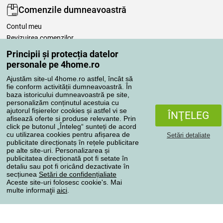
Comenzile dumneavoastră
Contul meu
Revizuirea comenzilor
Reclamaţii
Principii și protecția datelor
Retragere de la contract
personale pe 4home.ro
Regulile de procesare a recenziilor
Ajustăm site-ul 4home.ro astfel, încât să
fie conform activității dumneavoastră. În
baza istoricului dumneavoastră pe site,
Metode de transport
personalizăm conținutul acestuia cu
ajutorul fișierelor cookies și astfel vi se
ÎNŢELEG
afisează oferte si produse relevante. Prin
click pe butonul „Înteleg“ sunteți de acord
Metode de plată
cu utilizarea cookies pentru afișarea de
Setări detaliate
publicitate direcționatș în rețele publicitare
pe alte site-uri. Personalizarea și
publicitatea direcționată pot fi setate în
detaliu sau pot fi oricând dezactivate în
Magazin de încredere
secțiunea
Setări de confidențialiate
Aceste site-uri folosesc cookie's. Mai
multe informaţii
aici
.