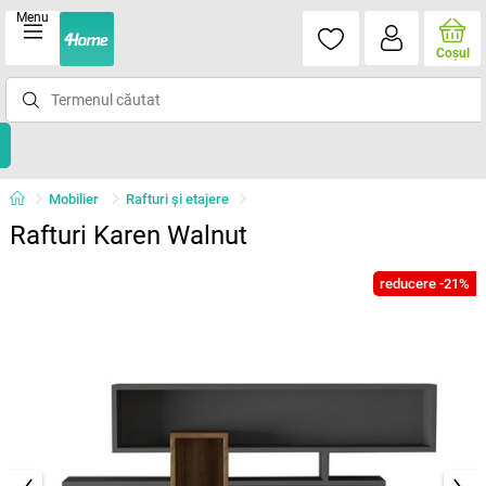
Menu
Coşul
Mobilier
Rafturi şi etajere
Rafturi Karen Walnut
reducere -21%