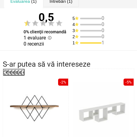
Evaluarea
(1)
Întrebări
(1)
0,5
0
5
0
4
0
3
0% clienţii recomandă
0
2
1 evaluare
1
1
0 recenzii
S-ar putea să vă intereseze
Previous
%
-2%
-5%