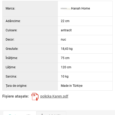
Culoare: nuc și antracit
Marca:
Hanah Home
Adâncime:
22 cm
Culoare:
antracit
Decor:
nuc
Greutate:
18,43 kg
Înălţime:
75 cm
Lăţime:
120 cm
Sarcina:
10 kg
Țara de origine:
Made in Türkiye
Fişiere ataşate:
policka Karen.pdf