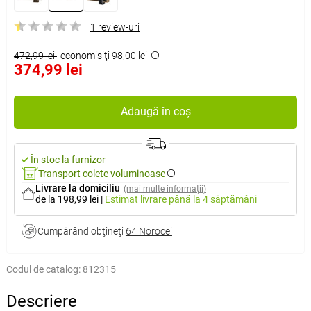
1 review-uri
472,99 lei
economisiţi 98,00 lei
374,99 lei
Adaugă în coș
În stoc la furnizor
Transport colete voluminoase
Livrare la domiciliu
(mai multe informații)
de la 198,99 lei
|
Estimat livrare
până la 4 săptămâni
Cumpărând obţineţi
64 Norocei
Codul de catalog:
812315
Descriere