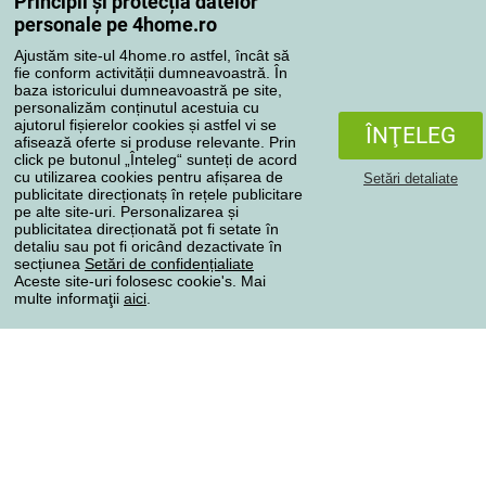
Principii și protecția datelor
Contul meu
personale pe 4home.ro
Revizuirea comenzilor
Ajustăm site-ul 4home.ro astfel, încât să
Reclamaţii
fie conform activității dumneavoastră. În
Retragere de la contract
baza istoricului dumneavoastră pe site,
personalizăm conținutul acestuia cu
Regulile de procesare a recenziilor
ajutorul fișierelor cookies și astfel vi se
ÎNŢELEG
afisează oferte si produse relevante. Prin
click pe butonul „Înteleg“ sunteți de acord
Metode de transport
cu utilizarea cookies pentru afișarea de
Setări detaliate
publicitate direcționatș în rețele publicitare
pe alte site-uri. Personalizarea și
publicitatea direcționată pot fi setate în
Metode de plată
detaliu sau pot fi oricând dezactivate în
secțiunea
Setări de confidențialiate
Aceste site-uri folosesc cookie's. Mai
multe informaţii
aici
.
Magazin de încredere
Protecţia datelor cu caracter personal