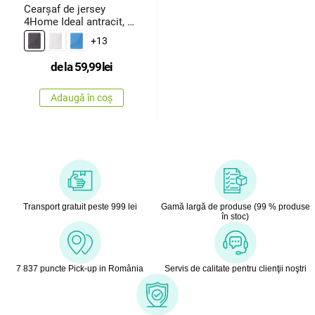
Cearșaf de jersey
4Home Ideal antracit, 70
x 140
+13
de la
59,99
lei
Adaugă în coș
Transport gratuit peste 999 lei
Gamă largă de produse (99 % produse
în stoc)
7 837 puncte Pick-up in România
Servis de calitate pentru clienţii noştri