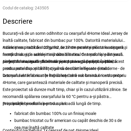
Codul de catalog:
243505
Descriere
Bucurați-vă de un somn odihnitor cu cearșaful 4Home Ideal Jersey de
înaltă calitate, fabricat din bumbac pur 100%. Datorită materialului
moale și respirabil de 125 g/m2, se simte moale și plăcut la atingere,
Adâncimea practică a colțurilor de 27 cm permite montarea ușoară și
menținându-și în același timp durabilitatea. Cearșaful își păstrează
fermă chiar și pe saltele mai înalte. Elasticul de tensionare din jurul
perfect forma, nu se șifonează și se potrivește perfect saltelei.
perimetrului asigură stabilitate pe tot parcursul nopții. În plus, acest
Alegeți din mai multe dimensiuni pentru a o găsi pe cea potrivită
produs este disponibil într-o gamă de culori elegante și moderne - de
pentru patul dvs. și răsfățați-vă cu confort în fiecare detaliu.
la tonuri subtile la nuanțe îndrăznețe care vor lumina orice dormitor.
Cearșaful este fabricat în Republica Cehă sub brandul nostru propriu
4Home, care garantează materiale de calitate și manoperă precisă.
Este proiectat să dureze mult timp, chiar și în cazul utilizării zilnice. Se
recomandă spălarea cearșafului la 60 °C pentru a-și păstra
proprietățile și culorile pentru o perioadă lungă de timp.
Principalele beneficii ale produsului:
fabricat din bumbac 100% cu un finisaj moale
bumbac tricotat cu fir american cu capăt deschis de 30 s de
cea mai înaltă calitate
Conținutul pachetului: 1x cearșaf de pat 4Home Ideal