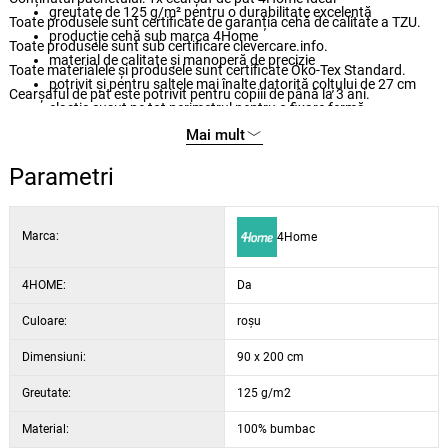
greutate de 125 g/m² pentru o durabilitate excelentă
Toate produsele sunt certificate de garanția cehă de calitate a TZU.
producție cehă sub marca 4Home
Toate produsele sunt sub certificare clevercare.info.
material de calitate și manoperă de precizie
Toate materialele și produsele sunt certificate Öko-Tex Standard.
potrivit și pentru saltele mai înalte datorită colțului de 27 cm
Cearșaful de pat este potrivit pentru copiii de până la 3 ani.
elastic cusut pe tot perimetrul pentru o fixare fermă
elasticul este CERTIFICAT BUREAU VERITAS
Mai mult
întreținere ușoară prin spălare la 60 °C
Parametri
potrivit pentru uscarea cu mașina de uscat la programul delicat
culori subtile și elegante
Marca:
4Home
4HOME:
Da
Culoare:
roșu
Dimensiuni:
90 x 200 cm
Greutate:
125 g/m2
Material:
100% bumbac