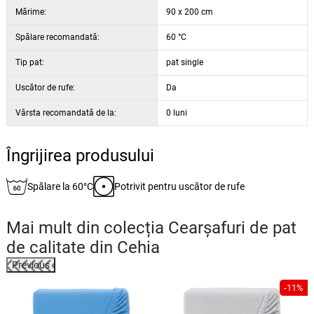
Mărime:
90 x 200 cm
Spălare recomandată:
60 °C
Tip pat:
pat single
Uscător de rufe:
Da
Vârsta recomandată de la:
0 luni
Îngrijirea produsului
Spălare la 60°C
Potrivit pentru uscător de rufe
Mai mult din colecția
Cearșafuri de pat
de calitate din Cehia
Previous
-11%