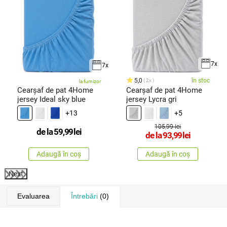
7x
7x
5,0
în stoc
2x
la furnizor
Cearșaf de pat 4Home
Cearșaf de pat 4Home
jersey Ideal sky blue
jersey Lycra gri
+13
+5
105,99 lei
de la
59,99
lei
de la
93,99
lei
Adaugă în coș
Adaugă în coș
Next
Evaluarea
Întrebări
(0)