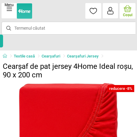
Menu
Coşul
Textile casă
Cearșafuri
Cearșafuri Jersey
Cearșaf de pat jersey 4Home Ideal roșu,
90 x 200 cm
reducere -8%