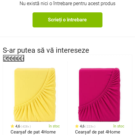
Nu există nici o întrebare pentru acest produs
Scrieți o întrebare
S-ar putea să vă intereseze
Previous
4,6
în stoc
4,6
în stoc
428x
223x
Cearşaf de pat 4Home
Cearşaf de pat 4Home