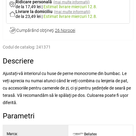
Ridicare personală
(mai multe informații)
de la 17,49 lei
|
Estimat livrare
miercuri 12.8.
Livrare la domiciliu
(mai multe informații)
de la 23,49 lei
|
Estimat livrare
miercuri 12.8.
Cumpărând obţineţi
26 Norocei
Codul de catalog:
241371
Descriere
Ajustați-vă interiorul cu huse de perne monocrome din bumbac. Le
veți aprecia nu numai atunci când le veți combina cu lenjeria de pat,
cu accesoriile pentru camerele de zi, ci și pentru ședințele de seară pe
terasă. Vă recomandăm să le spălați pe dos. Culoarea poate fi ușor
diferită.
Parametri
Marca:
Bellatex