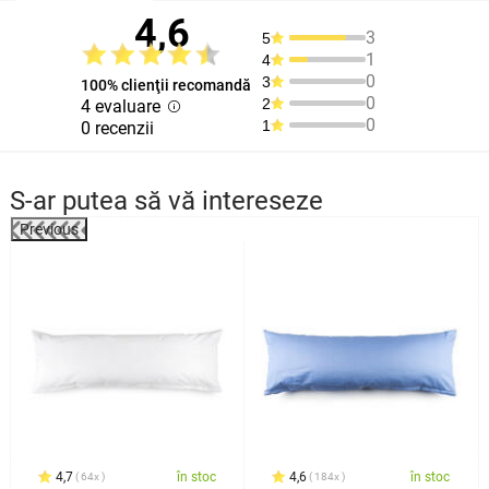
4,6
3
5
1
4
0
3
100% clienţii recomandă
0
2
4 evaluare
0
1
0 recenzii
S-ar putea să vă intereseze
Previous
4,7
în stoc
4,6
în stoc
64x
184x