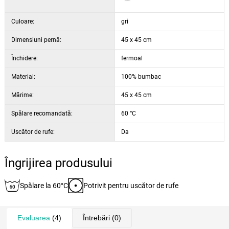
Culoare:
gri
Dimensiuni pernă:
45 x 45 cm
Închidere:
fermoal
Material:
100% bumbac
Mărime:
45 x 45 cm
Spălare recomandată:
60 °C
Uscător de rufe:
Da
Îngrijirea produsului
Spălare la 60°C
Potrivit pentru uscător de rufe
Evaluarea
(4)
Întrebări
(0)