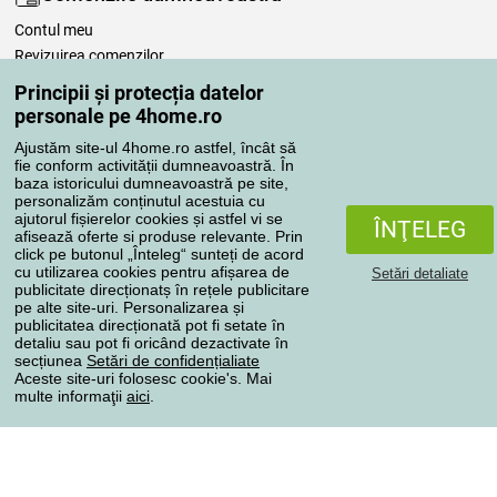
Contul meu
Revizuirea comenzilor
Reclamaţii
Principii și protecția datelor
Retragere de la contract
personale pe 4home.ro
Regulile de procesare a recenziilor
Ajustăm site-ul 4home.ro astfel, încât să
fie conform activității dumneavoastră. În
baza istoricului dumneavoastră pe site,
Metode de transport
personalizăm conținutul acestuia cu
ajutorul fișierelor cookies și astfel vi se
ÎNŢELEG
afisează oferte si produse relevante. Prin
click pe butonul „Înteleg“ sunteți de acord
Metode de plată
cu utilizarea cookies pentru afișarea de
Setări detaliate
publicitate direcționatș în rețele publicitare
pe alte site-uri. Personalizarea și
publicitatea direcționată pot fi setate în
detaliu sau pot fi oricând dezactivate în
Magazin de încredere
secțiunea
Setări de confidențialiate
Aceste site-uri folosesc cookie's. Mai
multe informaţii
aici
.
Protecţia datelor cu caracter personal