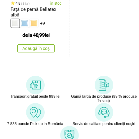
4,8
în stoc
31x
Față de pernă Bellatex
albă
+9
de la
48,99
lei
Adaugă în coș
Transport gratuit peste 999 lei
Gamă largă de produse (99 % produse
în stoc)
7 838 puncte Pick-up in România
Servis de calitate pentru clienţii noştri