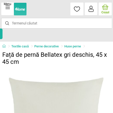
Menu
Coşul
Textile casă
Perne decorative
Huse perne
Față de pernă Bellatex gri deschis, 45 x
45 cm