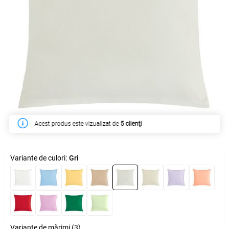
Acest produs este vizualizat de
În săptămâna acesta a fost cumpărat de
5 clienţi
13 clienţi
Variante de culori:
Gri
Variante de mărimi (3)