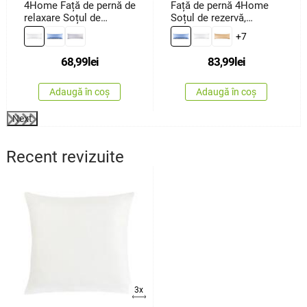
4Home Față de pernă de
Față de pernă 4Home
relaxare Soțul de
Soțul de rezervă,
rezervă albă, 45 x 120
albastru, 50 x 150 cm
+7
cm
68,99
lei
83,99
lei
Adaugă în coș
Adaugă în coș
Next
Recent revizuite
3x