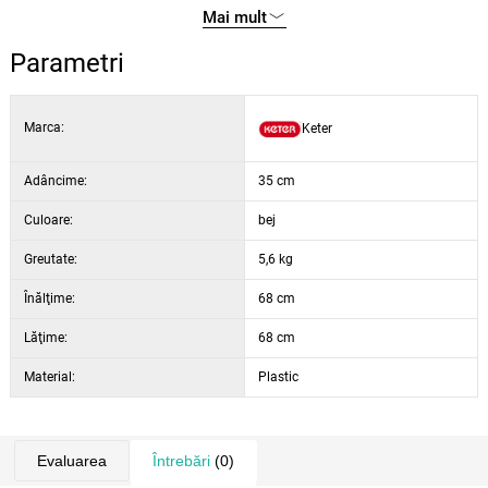
Mai mult
dimensiuni: 68 x 68 x 35 cm
întreținere: ștergere cu o cârpă umedă
Parametri
rezistență: la intemperii și radiații UV
Marca:
Keter
Adâncime:
35 cm
Culoare:
bej
Greutate:
5,6 kg
Înălţime:
68 cm
Lăţime:
68 cm
Material:
Plastic
Evaluarea
Întrebări
(0)