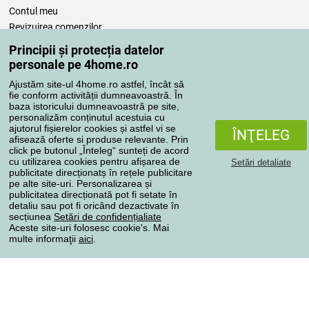
Contul meu
Revizuirea comenzilor
Reclamaţii
Principii și protecția datelor
Retragere de la contract
personale pe 4home.ro
Regulile de procesare a recenziilor
Ajustăm site-ul 4home.ro astfel, încât să
fie conform activității dumneavoastră. În
baza istoricului dumneavoastră pe site,
Metode de transport
personalizăm conținutul acestuia cu
ajutorul fișierelor cookies și astfel vi se
ÎNŢELEG
afisează oferte si produse relevante. Prin
click pe butonul „Înteleg“ sunteți de acord
Metode de plată
cu utilizarea cookies pentru afișarea de
Setări detaliate
publicitate direcționatș în rețele publicitare
pe alte site-uri. Personalizarea și
publicitatea direcționată pot fi setate în
detaliu sau pot fi oricând dezactivate în
Magazin de încredere
secțiunea
Setări de confidențialiate
Aceste site-uri folosesc cookie's. Mai
multe informaţii
aici
.
Protecţia datelor cu caracter personal