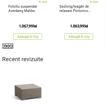
în stoc
în stoc
Fotoliu suspendat
Șezlong/leagăn de
Avenberg Malibu
relaxare Portorico
pentru 2persoane
1.067,99
lei
1.063,99
lei
Adaugă în coș
Adaugă în coș
Next
Recent revizuite