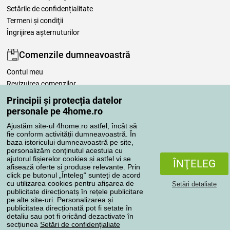
Setările de confidențialitate
Termeni şi condiţii
Îngrijirea așternuturilor
Comenzile dumneavoastră
Contul meu
Revizuirea comenzilor
Reclamaţii
Principii și protecția datelor
Retragere de la contract
personale pe 4home.ro
Regulile de procesare a recenziilor
Ajustăm site-ul 4home.ro astfel, încât să
fie conform activității dumneavoastră. În
baza istoricului dumneavoastră pe site,
Metode de transport
personalizăm conținutul acestuia cu
ajutorul fișierelor cookies și astfel vi se
ÎNŢELEG
afisează oferte si produse relevante. Prin
click pe butonul „Înteleg“ sunteți de acord
Metode de plată
cu utilizarea cookies pentru afișarea de
Setări detaliate
publicitate direcționatș în rețele publicitare
pe alte site-uri. Personalizarea și
publicitatea direcționată pot fi setate în
detaliu sau pot fi oricând dezactivate în
Magazin de încredere
secțiunea
Setări de confidențialiate