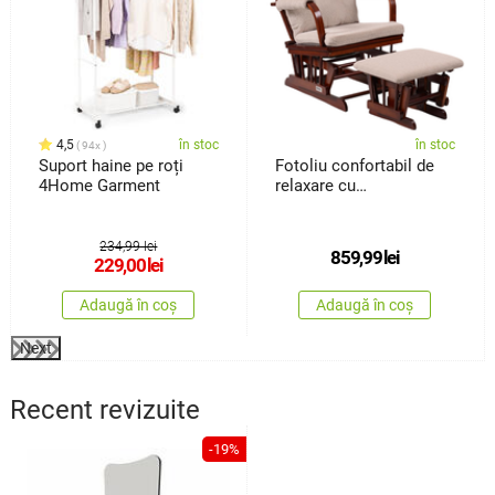
4,5
în stoc
în stoc
94x
Suport haine pe roți
Fotoliu confortabil de
4Home Garment
relaxare cu
taburetTreviso, maro
închis
234,99 lei
859,99
lei
229,00
lei
Adaugă în coș
Adaugă în coș
Next
Recent revizuite
-19%