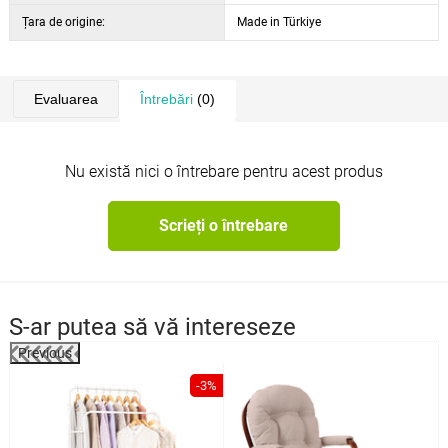
Țara de origine:
Made in Türkiye
Evaluarea
Întrebări
(0)
Nu există nici o întrebare pentru acest produs
Scrieți o întrebare
S-ar putea să vă intereseze
Previous
%
-3%