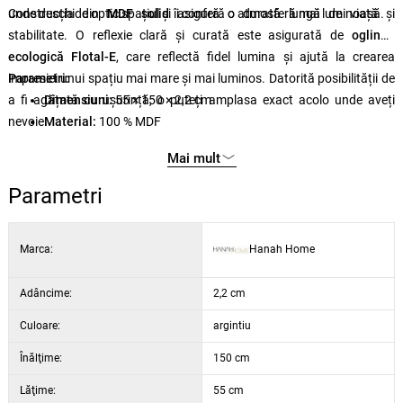
unde deschide optic spațiul și îi conferă o atmosferă mai luminoasă.
Construcția din
MDF solid
asigură o durată lungă de viață și
stabilitate. O reflexie clară și curată este asigurată de
oglinda
ecologică Flotal-E
, care reflectă fidel lumina și ajută la crearea
impresiei unui spațiu mai mare și mai luminos. Datorită posibilității de
Parametri:
a fi agățată cu ușurință, o puteți amplasa exact acolo unde aveți
Dimensiuni:
55 × 150 × 2,2 cm
nevoie.
Material:
100 % MDF
Tipul de sticlă:
oglindă ecologică
Flotal-E
Mai mult
Parametri
Marca:
Hanah Home
Adâncime:
2,2 cm
Culoare:
argintiu
Înălţime:
150 cm
Lăţime:
55 cm