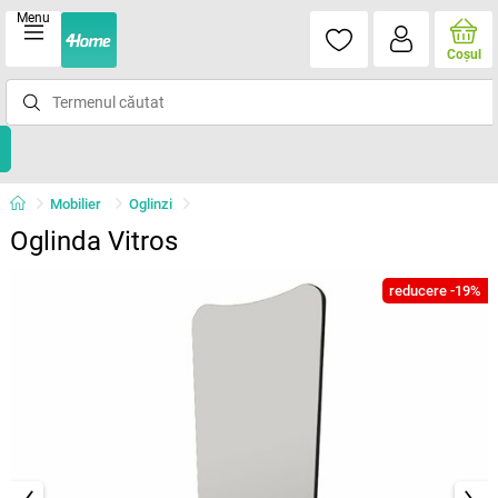
Menu
Coşul
Mobilier
Oglinzi
Oglinda Vitros
reducere -19%