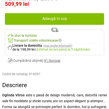
509,99 lei
Adaugă în coș
În stoc la furnizor
Transport colete voluminoase
Livrare la domiciliu
(mai multe informații)
de la 198,99 lei
|
Estimat livrare
până la 5 săptămâni
Cumpărând obţineţi
91 Norocei
Codul de catalog:
814591
Descriere
Oglinda Vitros
este o piesă de design modernă, care, datorită ramei
sale fin modelate și sticlei curate, are un aspect elegant și atemporal.
Forma sa alungită se potrivește perfect în dormitor, hol și sufragerie,