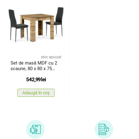
stoc epuizat
Set de masă MDF cu 2
scaune, 80 x 80 x 75
cm,stejar Wotan
542,99
lei
Adaugă în coș