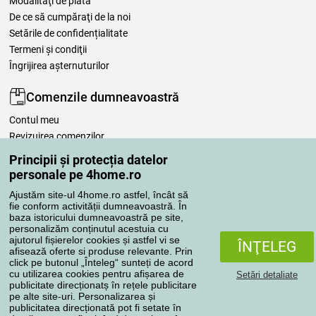
Modalităţi de plată
De ce să cumpăraţi de la noi
Setările de confidențialitate
Termeni şi condiţii
Îngrijirea așternuturilor
Comenzile dumneavoastră
Contul meu
Revizuirea comenzilor
Reclamaţii
Principii și protecția datelor
Retragere de la contract
personale pe 4home.ro
Regulile de procesare a recenziilor
Ajustăm site-ul 4home.ro astfel, încât să
fie conform activității dumneavoastră. În
baza istoricului dumneavoastră pe site,
Metode de transport
personalizăm conținutul acestuia cu
ajutorul fișierelor cookies și astfel vi se
ÎNŢELEG
afisează oferte si produse relevante. Prin
click pe butonul „Înteleg“ sunteți de acord
Metode de plată
cu utilizarea cookies pentru afișarea de
Setări detaliate
publicitate direcționatș în rețele publicitare
pe alte site-uri. Personalizarea și
publicitatea direcționată pot fi setate în