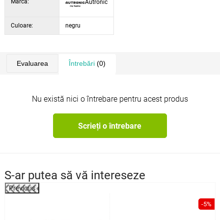
Marca:
Autronic
Dimensiuni picior
12 x 12 cm
Culoare:
negru
Evaluarea
Întrebări
(0)
Nu există nici o întrebare pentru acest produs
Scrieți o întrebare
S-ar putea să vă intereseze
Previous
%
-5%