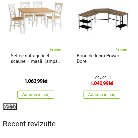
în stoc
în stoc
Set de sufragerie 4
Birou de lucru Power L
scaune + masă Kampali,
Dore
alb
1.094,99 lei
1.063,99
lei
1.040,99
lei
Adaugă în coș
Adaugă în coș
Next
Recent revizuite