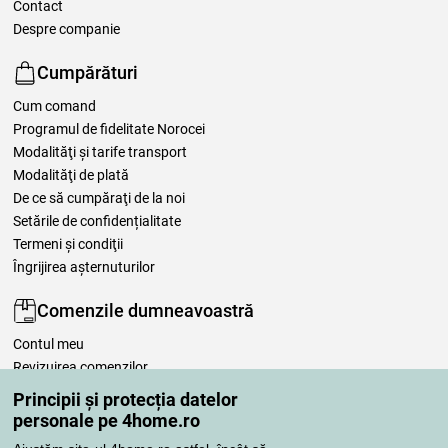
Contact
Despre companie
Cumpărături
Cum comand
Programul de fidelitate Norocei
Modalităţi şi tarife transport
Modalităţi de plată
De ce să cumpăraţi de la noi
Setările de confidențialitate
Termeni şi condiţii
Îngrijirea așternuturilor
Comenzile dumneavoastră
Contul meu
Revizuirea comenzilor
Reclamaţii
Principii și protecția datelor
Retragere de la contract
personale pe 4home.ro
Regulile de procesare a recenziilor