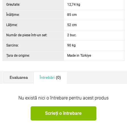
Greutate:
12,74 kg
Înălţime:
85 cm
Lăţime:
52 cm
Număr de piese într-un set:
2 buc.
Sarcina:
90 kg
Țara de origine:
Made in Türkiye
Evaluarea
Întrebări
(0)
Nu există nici o întrebare pentru acest produs
Scrieți o întrebare