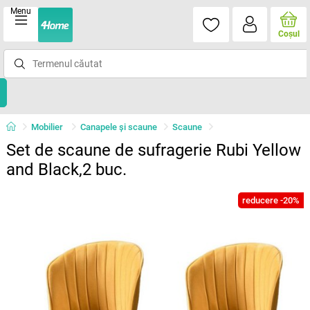
Menu
Coşul
Mobilier
Canapele și scaune
Scaune
Set de scaune de sufragerie Rubi Yellow
and Black,2 buc.
reducere -20%