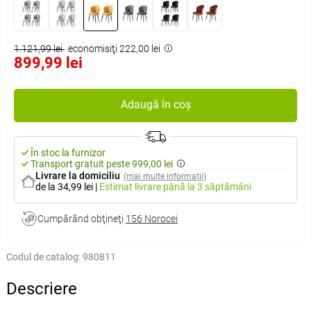
1.121,99 lei
economisiţi 222,00 lei
899,99 lei
Adaugă în coș
În stoc la furnizor
Transport gratuit peste 999,00 lei
Livrare la domiciliu
(mai multe informații)
de la 34,99 lei
|
Estimat livrare
până la 3 săptămâni
Cumpărând obţineţi
156 Norocei
Codul de catalog:
980811
Descriere