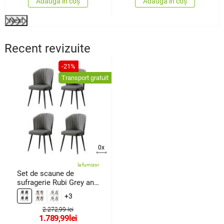
Adaugă în coș
Adaugă în coș
Next
Recent revizuite
-21%
Transport gratuit
0x
la furnizor
Set de scaune de
sufragerie Rubi Grey and
Black, 4buc.
+3
2.272,99 lei
1.789,99
lei