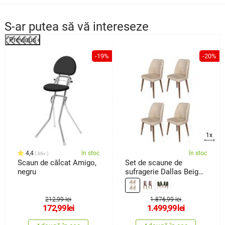
S-ar putea să vă intereseze
Previous
%
-19%
-20%
1x
4,4
în stoc
în stoc
36x
Scaun de călcat Amigo,
Set de scaune de
negru
sufragerie Dallas Beige
and Brown, 4 buc.
212,99 lei
1.876,99 lei
172,99
lei
1.499,99
lei