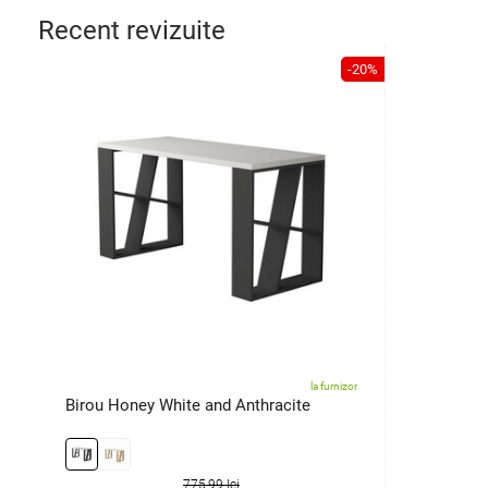
Recent revizuite
-20%
la furnizor
Birou Honey White and Anthracite
775,99 lei