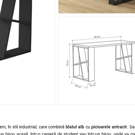
n, în stil industrial, care combină
blatul alb
cu
picioarele antracit
. Da
ntr-un birou acasă, într-o cameră de student sau într-un birou, unde va c