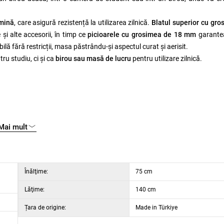
amină
, care asigură rezistență la utilizarea zilnică.
Blatul superior cu gr
 și alte accesorii, în timp ce
picioarele cu grosimea de 18 mm
garante
ă fără restricții, masa păstrându-și aspectul curat și aerisit.
ru studiu, ci și ca
birou sau masă de lucru
pentru utilizare zilnică.
Mai mult
Înălţime:
75 cm
Lăţime:
140 cm
Țara de origine:
Made in Türkiye