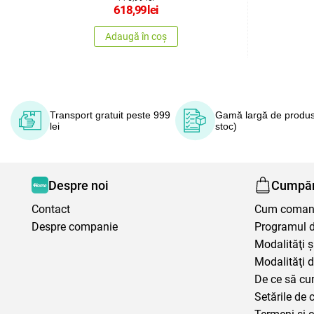
618,99
lei
Adaugă în coș
Transport gratuit peste 999
Gamă largă de produs
lei
stoc)
Despre noi
Cumpăr
Contact
Cum coma
Despre companie
Programul de
Modalităţi ş
Modalităţi d
De ce să cu
Setările de 