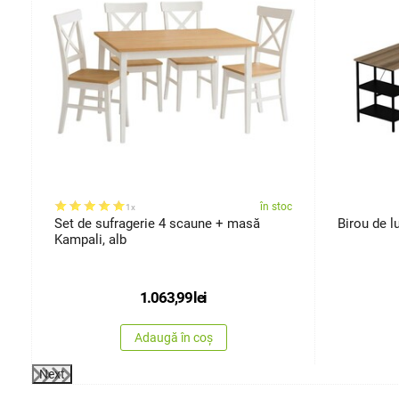
oc
în stoc
1x
Set de sufragerie 4 scaune + masă
Birou de l
Kampali, alb
1.063,99
lei
Adaugă în coș
Next