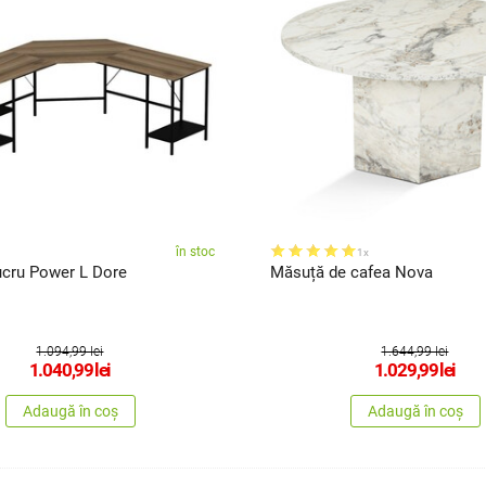
în stoc
1x
ucru Power L Dore
Măsuță de cafea Nova
1.094,99 lei
1.644,99 lei
1.040,99
lei
1.029,99
lei
Adaugă în coș
Adaugă în coș