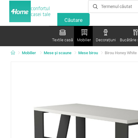
confortul
casei tale
Textile casă
Mobilier
Decorațiuni
Bucătărie ș
Mobilier
Mese şi scaune
Mese birou
Birou Honey White 