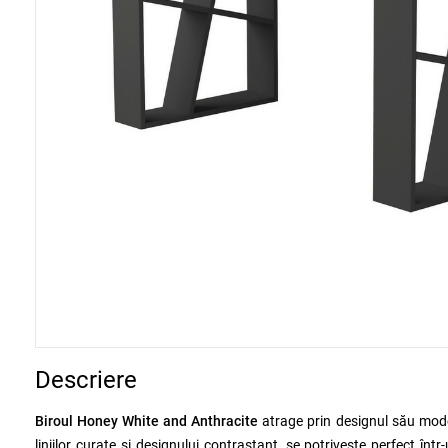
Descriere
Biroul Honey White and Anthracite
atrage prin designul său moder
liniilor curate și designului contrastant, se potrivește perfect î