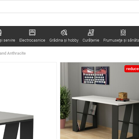
i servire
Electrocasnice
Grădina şi hobby
Curățenie
Frumuseţe şi sănăt
and Anthracite
reduce