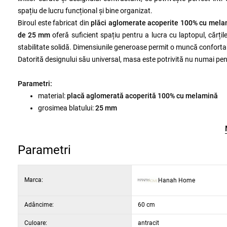
spațiu de lucru funcțional și bine organizat.
Biroul este fabricat din
plăci aglomerate acoperite 100% cu mel
de 25 mm
oferă suficient spațiu pentru a lucra cu laptopul, cărțile
stabilitate solidă. Dimensiunile generoase permit o muncă confortabil
Datorită designului său universal, masa este potrivită nu numai pent
Parametri:
material:
placă aglomerată acoperită 100% cu melamină
grosimea blatului:
25 mm
grosime picioare:
18 mm
lățime:
140 cm
înălțime:
75 cm
Parametri
adâncime:
60 cm
culoare:
alb / antracit
Marca:
Hanah Home
Adâncime:
60 cm
Culoare:
antracit