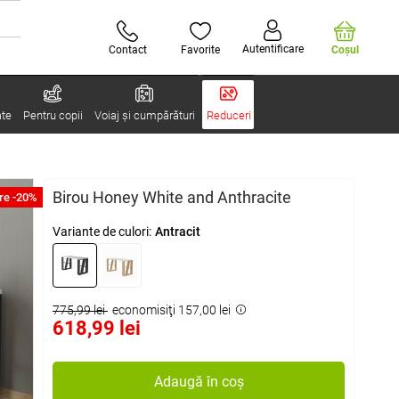
Autentificare
Contact
Favorite
Coşul
ate
Pentru copii
Voiaj și cumpărături
Reduceri
Birou Honey White and Anthracite
re -20%
Variante de culori:
Antracit
775,99 lei
economisiţi 157,00 lei
618,99 lei
Adaugă în coș