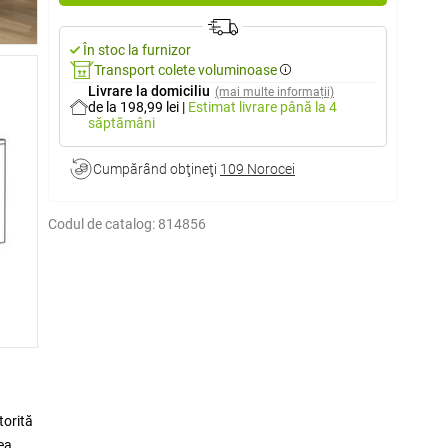
În stoc la furnizor
Transport colete voluminoase
Livrare la domiciliu
(mai multe informații)
de la 198,99 lei
|
Estimat livrare
până la 4
săptămâni
Cumpărând obţineţi
109 Norocei
Codul de catalog:
814856
torită
rea un