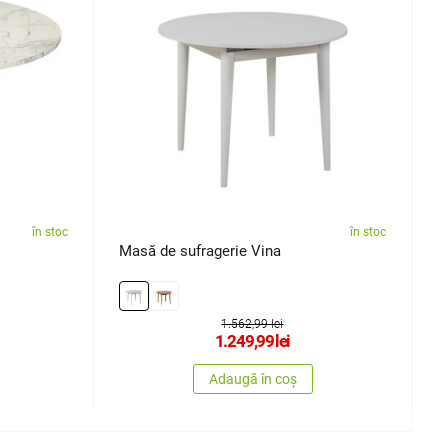
în stoc
în stoc
Masă de sufragerie Vina
M
1.562,99 lei
1.249,99
lei
Adaugă în coș