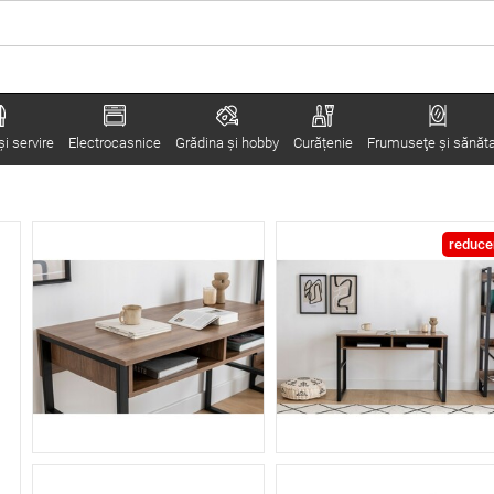
i servire
Electrocasnice
Grădina şi hobby
Curățenie
Frumuseţe şi sănăt
reduce