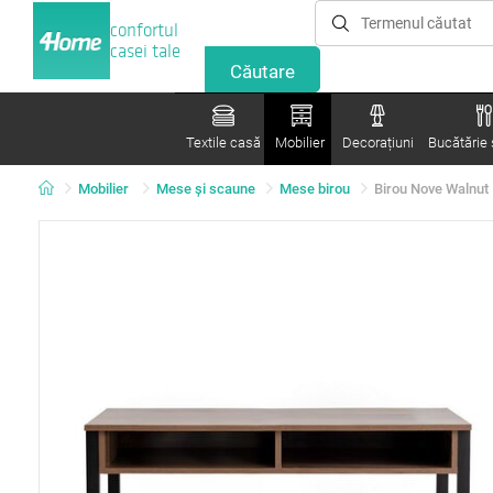
confortul
casei tale
Textile casă
Mobilier
Decorațiuni
Bucătărie ș
Mobilier
Mese şi scaune
Mese birou
Birou Nove Walnut