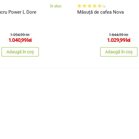
în stoc
1x
ucru Power L Dore
Măsuță de cafea Nova
1.094,99 lei
1.644,99 lei
1.040,99
lei
1.029,99
lei
Adaugă în coș
Adaugă în coș