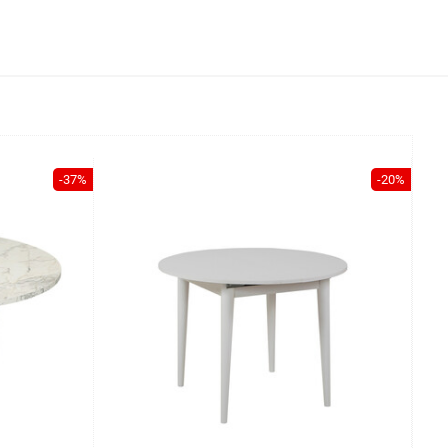
-37%
-20%