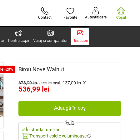
Autentificare
Contact
Favorite
Coşul
ate
Pentru copii
Voiaj și cumpărături
Reduceri
Birou Nove Walnut
re -20%
673,99 lei
economisiţi 137,00 lei
536,99 lei
Adaugă în coș
În stoc la furnizor
Transport colete voluminoase