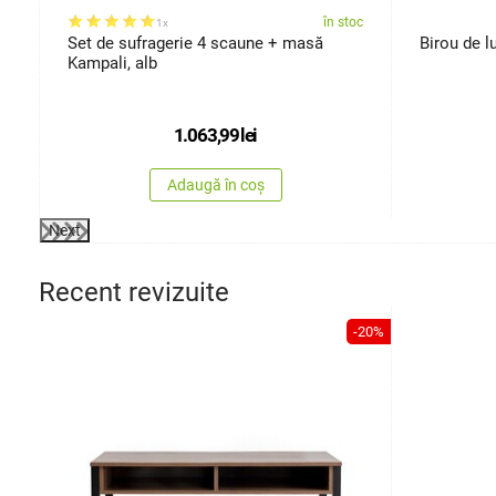
oc
în stoc
1x
Set de sufragerie 4 scaune + masă
Birou de l
Kampali, alb
1.063,99
lei
Adaugă în coș
Next
Recent revizuite
-20%