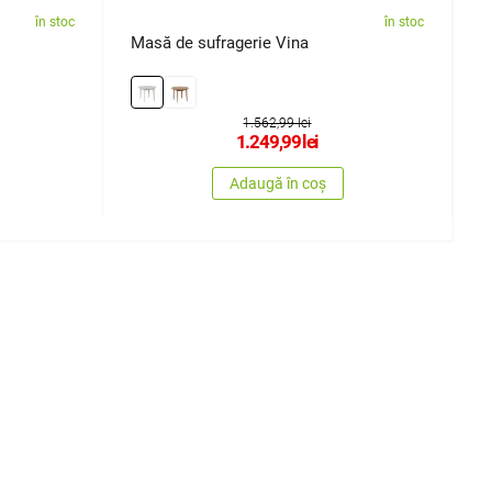
în stoc
în stoc
Masă de sufragerie Vina
M
1.562,99 lei
1.249,99
lei
Adaugă în coș