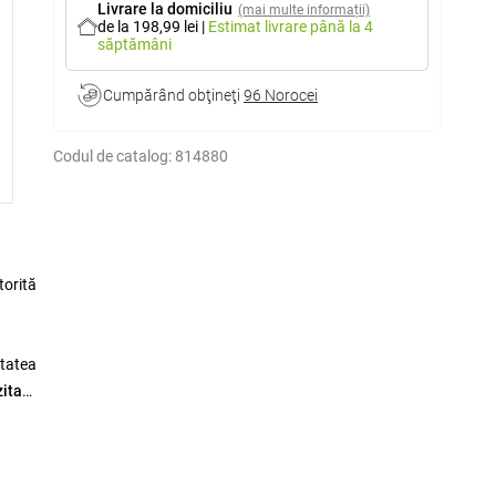
Livrare la domiciliu
(mai multe informații)
de la 198,99 lei
|
Estimat livrare
până la 4
săptămâni
Cumpărând obţineţi
96 Norocei
Codul de catalog:
814880
torită
itatea
zitare