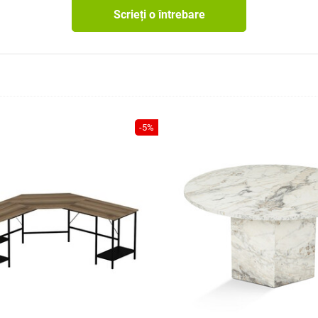
Scrieți o întrebare
-5%