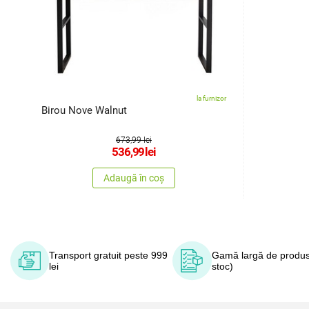
la furnizor
Birou Nove Walnut
673,99 lei
536,99
lei
Adaugă în coș
Transport gratuit peste 999
Gamă largă de produs
lei
stoc)