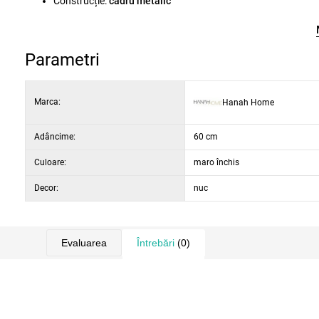
Construcție:
cadru metalic
lățime:
120 cm
înălțime:
75 cm
adâncime:
60 cm
Parametri
culoare:
nuc
Marca:
Hanah Home
Adâncime:
60 cm
Culoare:
maro închis
Decor:
nuc
Evaluarea
Întrebări
(0)