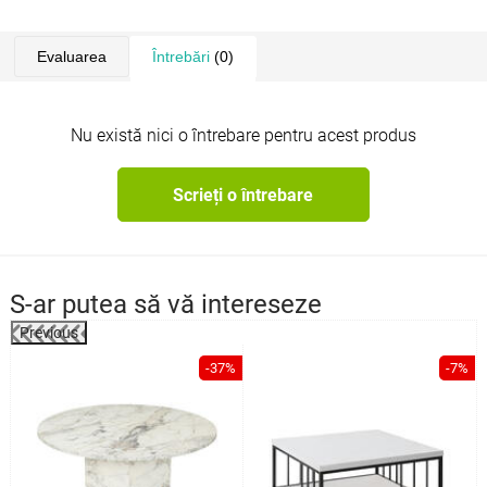
Evaluarea
Întrebări
(0)
Nu există nici o întrebare pentru acest produs
Scrieți o întrebare
S-ar putea să vă intereseze
Previous
%
-37%
-7%