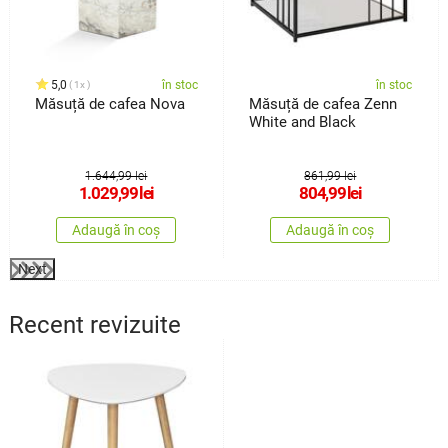
5,0
în stoc
în stoc
1x
Măsuță de cafea Nova
Măsuță de cafea Zenn
White and Black
1.644,99 lei
861,99 lei
1.029,99
lei
804,99
lei
Adaugă în coș
Adaugă în coș
Next
Recent revizuite