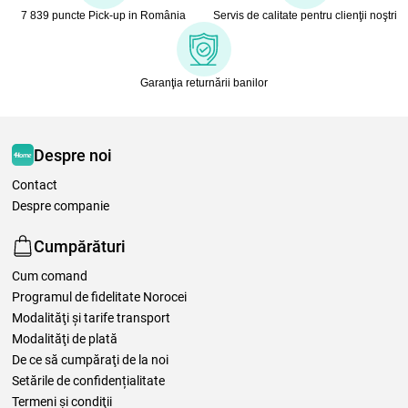
7 839 puncte Pick-up in România
Servis de calitate pentru clienţii noştri
Garanţia returnării banilor
Despre noi
Contact
Despre companie
Cumpărături
Cum comand
Programul de fidelitate Norocei
Modalităţi şi tarife transport
Modalităţi de plată
De ce să cumpăraţi de la noi
Setările de confidențialitate
Termeni şi condiţii