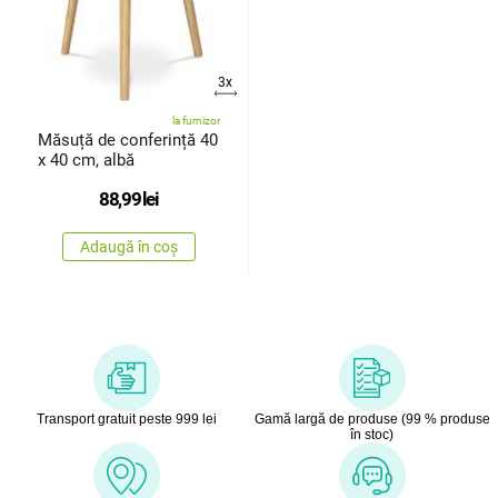
3x
la furnizor
Măsuță de conferință 40
x 40 cm, albă
88,99
lei
Adaugă în coș
Transport gratuit peste 999 lei
Gamă largă de produse (99 % produse
în stoc)