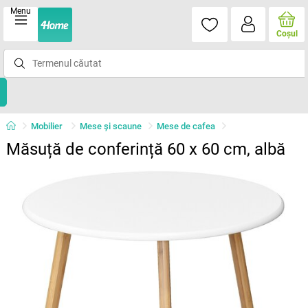
Menu
Coşul
Mobilier
Mese şi scaune
Mese de cafea
Măsuță de conferință 60 x 60 cm, albă