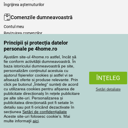
Îngrijirea așternuturilor
Comenzile dumneavoastră
Contul meu
Revizuirea comenzilor
Reclamaţii
Principii și protecția datelor
Retragere de la contract
personale pe 4home.ro
Regulile de procesare a recenziilor
Ajustăm site-ul 4home.ro astfel, încât să
fie conform activității dumneavoastră. În
baza istoricului dumneavoastră pe site,
Metode de transport
personalizăm conținutul acestuia cu
ajutorul fișierelor cookies și astfel vi se
ÎNŢELEG
afisează oferte si produse relevante. Prin
click pe butonul „Înteleg“ sunteți de acord
Metode de plată
cu utilizarea cookies pentru afișarea de
Setări detaliate
publicitate direcționatș în rețele publicitare
pe alte site-uri. Personalizarea și
publicitatea direcționată pot fi setate în
detaliu sau pot fi oricând dezactivate în
Magazin de încredere
secțiunea
Setări de confidențialiate
Aceste site-uri folosesc cookie's. Mai
multe informaţii
aici
.