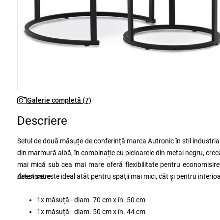
Galerie completă (7)
Descriere
Setul de două măsuțe de conferință marca Autronic în stil industrial
din marmură albă, în combinație cu picioarele din metal negru, creea
mai mică sub cea mai mare oferă flexibilitate pentru economisirea 
deteriorare.
Acest set este ideal atât pentru spații mai mici, cât și pentru inter
1x măsuță - diam. 70 cm x în. 50 cm
1x măsuță - diam. 50 cm x în. 44 cm