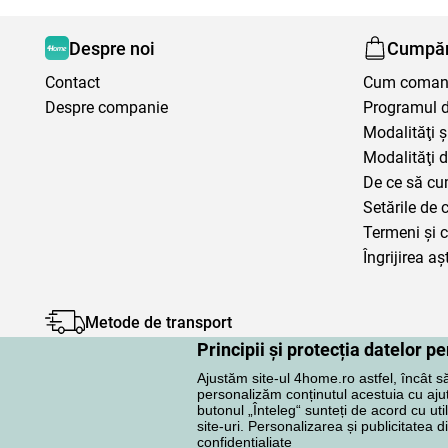
Despre noi
Cumpăr
Contact
Cum coma
Despre companie
Programul de
Modalităţi ş
Modalităţi d
De ce să cu
Setările de 
Termeni şi c
Îngrijirea aș
Metode de transport
Principii și protecția datelor 
Ajustăm site-ul 4home.ro astfel, încât s
personalizăm conținutul acestuia cu ajuto
butonul „Înteleg“ sunteți de acord cu uti
site-uri. Personalizarea și publicitatea d
Protecţia datelor cu caracter personal
confidențialiate