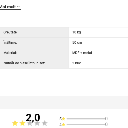
Mai mult
Greutate:
10 kg
Înălţime:
50 cm
Material:
MDF + metal
Număr de piese într-un set:
2 buc.
2,0
0
5
0
4