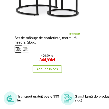
la furnizor
Set de măsuțe de conferință, marmură
neagră, 2buc.
406,99 lei
344,99
lei
Adaugă în coș
Transport gratuit peste 999
Gamă largă de produs
lei
stoc)