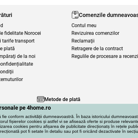
ături
Comenzile dumneavoas
nd
Contul meu
 fidelitate Norocei
Revizuirea comenzilor
i tarife transport
Reclamaţii
e plată
Retragere de la contract
mpăraţi de la noi
Regulile de procesare a recenzi
confidențialitate
ondiţii
ternuturilor
Metode de plată
personale pe 4home.ro
ă fie conform activității dumneavoastră. În baza istoricului dumneavoast
rul fișierelor cookies și astfel vi se afisează oferte si produse relevante
lizarea cookies pentru afișarea de publicitate direcționatș în rețele publi
irecționată pot fi setate în detaliu sau pot fi oricând dezactivate în secț