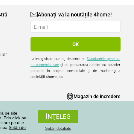
tră
Abonați-vă la noutățile 4home!
ilor
La inregistrare sunteţi de acord cu
Standardele generale
de comercializare
şi cu prelucrarea datelor cu caracter
personal în scopuri comerciale şi de marketing a
societăţii 4home, a.s.
Magazin de încredere
ră pe site,
ÎNŢELEG
. Prin click pe
citare pe alte
iunea
Setări de
Setări detaliate
Toate drepturile rezervate © 2004-2026 4home, a.s.