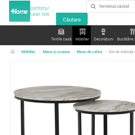
confortul
casei tale
Textile casă
Mobilier
Decorațiuni
Bucătărie ș
Mobilier
Mese şi scaune
Mese de cafea
Set de măsuțe 