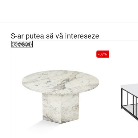
S-ar putea să vă intereseze
Previous
-23%
-37%