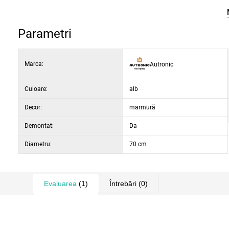
Parametri
Marca:
Autronic
Culoare:
alb
Decor:
marmură
Demontat:
Da
Diametru:
70 cm
Evaluarea
(1)
Întrebări
(0)