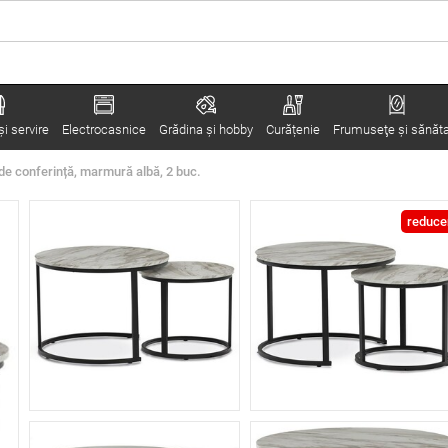
i servire
Electrocasnice
Grădina şi hobby
Curățenie
Frumuseţe şi sănăt
de conferință, marmură albă, 2 buc.
reduce