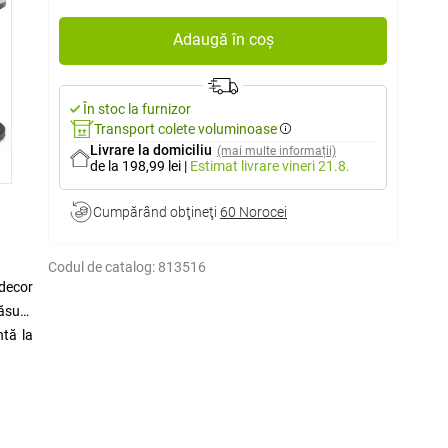
Adaugă în coș
În stoc la furnizor
Transport colete voluminoase
Livrare la domiciliu
(mai multe informații)
de la 198,99 lei
|
Estimat livrare
vineri 21.8.
Cumpărând obţineţi
60 Norocei
Codul de catalog:
813516
 decor
măsuța
ntă la