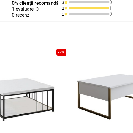
0
3
0% clienţii recomandă
1
2
1 evaluare
0
1
0 recenzii
-7%