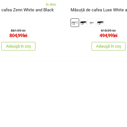
în stoc
 cafea Zenn White and Black
Măsuță de cafea Luxe White 
861,99 lei
615,99 lei
804,99
lei
494,99
lei
Adaugă în coș
Adaugă în coș