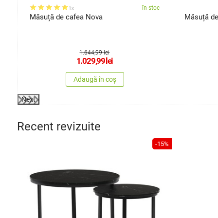
oc
în stoc
1x
Măsuță de cafea Nova
Măsuță de
1.644,99 lei
1.029,99
lei
Adaugă în coș
Next
Recent revizuite
-15%