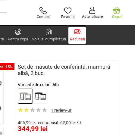
Autentificare
Contact
Favorite
Coşul
ate
Pentru copii
Voiaj și cumpărături
Reduceri
Set de măsuțe de conferință, marmură
re -15%
albă, 2 buc.
Variante de culori:
Alb
1 review-uri
406,99 lei
economisiţi 62,00 lei
344,99 lei