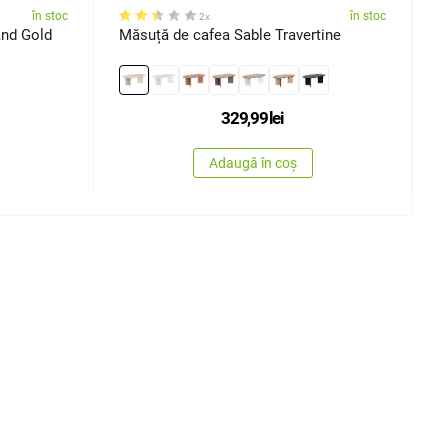
în stoc
în stoc
2x
and Gold
Măsuță de cafea Sable Travertine
M
329,99
lei
Adaugă în coș