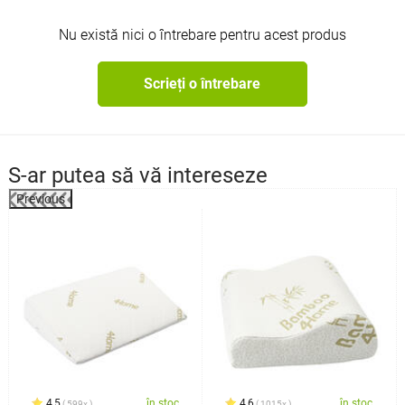
Nu există nici o întrebare pentru acest produs
Scrieți o întrebare
S-ar putea să vă intereseze
Previous
4,5
în stoc
4,6
în stoc
599x
1015x