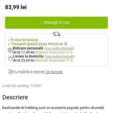
83,99 lei
Adaugă în coș
În stoc la furnizor
Transport gratuit peste 999,00 lei
Ridicare personală
(mai multe informații)
de la 17,49 lei
|
Estimat livrare
luni 17.8.
Livrare la domiciliu
(mai multe informații)
de la 23,49 lei
|
Estimat livrare
luni 17.8.
Cumpărând obţineţi
26 Norocei
Codul de catalog:
710557
Descriere
Bastoanele de trekking sunt un accesoriu popular pentru drumeții