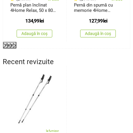
Pernă plan înclinat
Pernă din spumă cu
4Home Relax, 50 x 80
memorie 4Home
cm
Bamboo profilată, 30 x
134,99
lei
127,99
lei
50 cm
Adaugă în coș
Adaugă în coș
Next
Recent revizuite
la furnizor