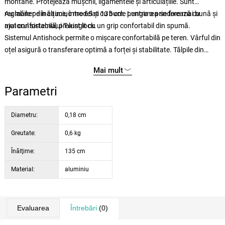
montane. Protejează mușchii, ligamentele și articulațiile. Sunt
reglabile pe înălțime, între 65 și 135 cm. Lungimea se fixează cu
Au mâner din cauciuc modelat cu bucle pentru o prindere mai bună și
ajutorul sistemului Twist lock.
mai confortabilă, prelungit cu un grip confortabil din spumă.
Sistemul Antishock permite o mișcare confortabilă pe teren. Vârful din
oțel asigură o transferare optimă a forței și stabilitate. Tălpile din
cauciuc sunt potrivite pentru suprafețe plane, setul de capace este
Mai mult
pentru utilizare pe tot parcursul anului.
Parametri
Diametru:
0,18 cm
Greutate:
0,6 kg
Înălţime:
135 cm
Material:
aluminiu
Evaluarea
Întrebări
(0)