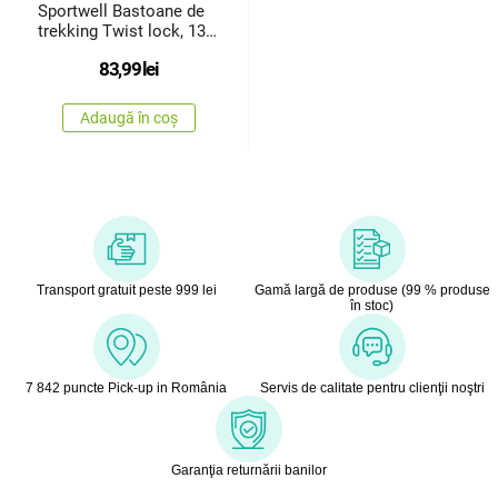
Sportwell Bastoane de
trekking Twist lock, 135
cm
83,99
lei
Adaugă în coș
Transport gratuit peste 999 lei
Gamă largă de produse (99 % produse
în stoc)
7 842 puncte Pick-up in România
Servis de calitate pentru clienţii noştri
Garanţia returnării banilor