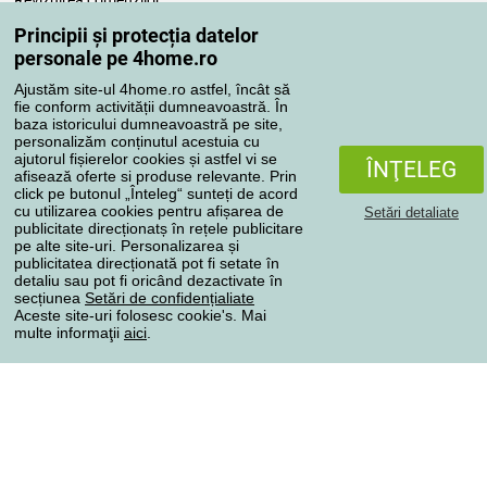
Reclamaţii
Principii și protecția datelor
Retragere de la contract
personale pe 4home.ro
Regulile de procesare a recenziilor
Ajustăm site-ul 4home.ro astfel, încât să
fie conform activității dumneavoastră. În
baza istoricului dumneavoastră pe site,
Metode de transport
personalizăm conținutul acestuia cu
ajutorul fișierelor cookies și astfel vi se
ÎNŢELEG
afisează oferte si produse relevante. Prin
click pe butonul „Înteleg“ sunteți de acord
Metode de plată
cu utilizarea cookies pentru afișarea de
Setări detaliate
publicitate direcționatș în rețele publicitare
pe alte site-uri. Personalizarea și
publicitatea direcționată pot fi setate în
detaliu sau pot fi oricând dezactivate în
Magazin de încredere
secțiunea
Setări de confidențialiate
Aceste site-uri folosesc cookie's. Mai
multe informaţii
aici
.
Protecţia datelor cu caracter personal
Toate drepturile rezervate © 2004-2026 4home, a.s.