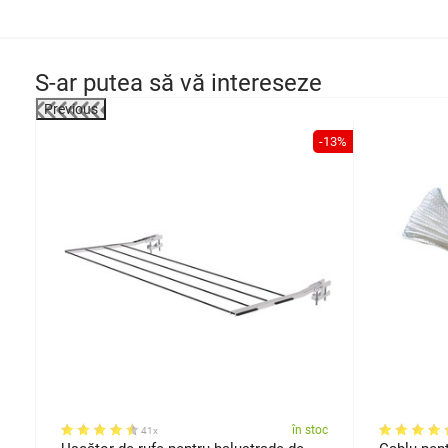
S-ar putea să vă intereseze
Previous
-5%
-13%
rimi
oc
în stoc
41x