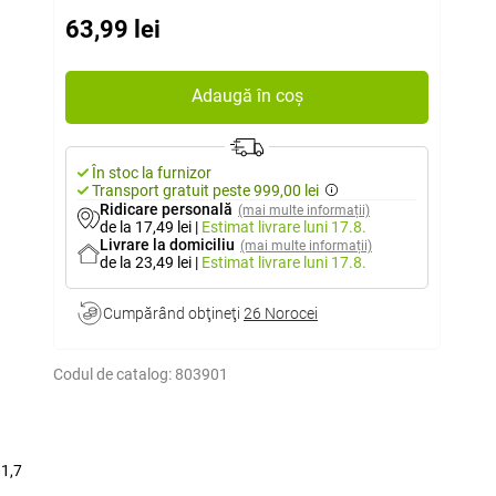
63,99 lei
Adaugă în coș
În stoc la furnizor
Transport gratuit peste 999,00 lei
Ridicare personală
(mai multe informații)
de la 17,49 lei
|
Estimat livrare
luni 17.8.
Livrare la domiciliu
(mai multe informații)
de la 23,49 lei
|
Estimat livrare
luni 17.8.
Cumpărând obţineţi
26 Norocei
Codul de catalog:
803901
11,7