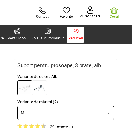
Autentificare
Contact
Favorite
Coşul
ate
Pentru copii
Voiaj și cumpărături
Reduceri
Suport pentru prosoape, 3 brațe, alb
Variante de culori:
Alb
Variante de mărimi (2)
M
24 review-uri