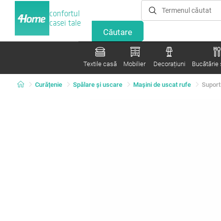
confortul
casei tale
Textile casă
Mobilier
Decorațiuni
Bucătărie ș
Curățenie
Spălare şi uscare
Maşini de uscat rufe
Suport