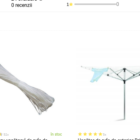
0
1
0 recenzii
în stoc
52x
5x