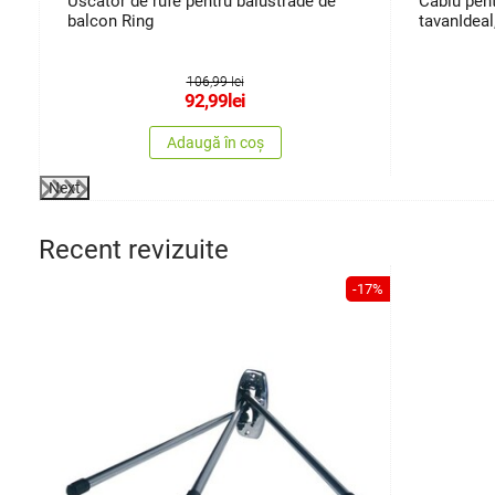
0
Uscător de rufe pentru balustrade de
Cablu pent
balcon Ring
tavanIdeal
106,99 lei
92,99
lei
Adaugă în coș
Next
Recent revizuite
-17%