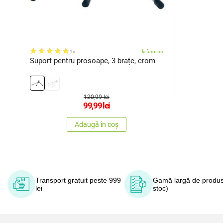
1x
la furnizor
Suport pentru prosoape, 3 brațe, crom
120,99 lei
99,99
lei
Adaugă în coș
Transport gratuit peste 999
Gamă largă de produs
lei
stoc)