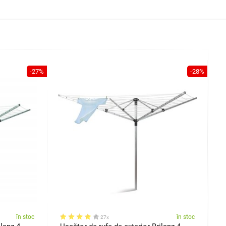
-27%
-28%
în stoc
în stoc
27x