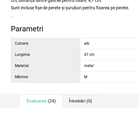
cm, distanța dintre găurile pentru fixare: 9,7 cm.
Sunt incluse fișe de perete și șuruburi pentru fixarea pe perete.
.
Parametri
Culoare:
alb
Lungime:
47 cm
Material:
metal
Mărime:
M
Evaluarea
(24)
Întrebări
(0)