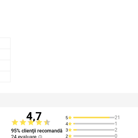
4,7
21
5
1
4
2
3
95% clienţii recomandă
0
2
24 evaluare