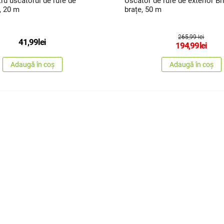
ru uscătorul de rufe de
Uscător de rufe de exterior Br
, 20 m
brațe, 50 m
265,99 lei
41,99
lei
194,99
lei
Adaugă în coș
Adaugă în coș