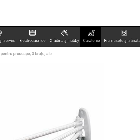
i servire
Electrocasnice
Grădina şi hobby
Curățenie
Frumuseţe şi sănăt
 pentru prosoape, 3 brațe, alb