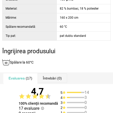
Material:
82 % bumbac, 18 % poliester
Mărime:
160 x 200 cm
Spălare recomandată:
60 °C
Tip pat:
pat dublu standard
Îngrijirea produsului
Spălare la 60°C
Evaluarea
(17)
Întrebări
(0)
4,7
14
5
3
4
0
3
100% clienţii recomandă
0
2
17 evaluare
0
1