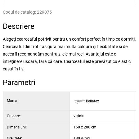
Codul de catalog:
229075
Descriere
Alegeți cearceaful potrivit pentru un confort perfect în timp ce dormiți.
Cearceaful din frotir asigură mai multă căldură și flexibilitate și de
aceea îl recomandăm pentru zilele mai reci. Avantajul este o
întreținere ușoară, fără călcare. Cearceaful este prevăzut cu elastic
cusut în tiv.
Parametri
Marca:
Bellatex
Culoare:
vișiniu
Dimensiuni:
160 x 200 cm
Greutate:
180 g/m2