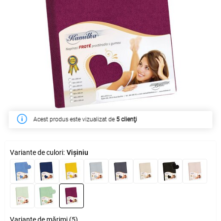
Acest produs este vizualizat de
5 clienţi
Variante de culori:
Vișiniu
Variante de mărimi (5)