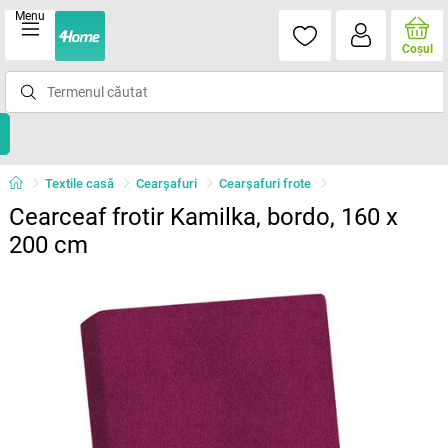
Menu
Coşul
Textile casă
Cearșafuri
Cearșafuri frote
Cearceaf frotir Kamilka, bordo, 160 x
200 cm