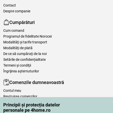
Contact
Despre companie
Cumpărături
Cum comand
Programul de fidelitate Norocei
Modalităţi şi tarife transport
Modalităţi de plată
De ce să cumpăraţi de la noi
Setările de confidențialitate
Termeni şi condiţii
Îngrijirea așternuturilor
Comenzile dumneavoastră
Contul meu
Revizuirea comenzilor
Reclamaţii
Principii și protecția datelor
Retragere de la contract
personale pe 4home.ro