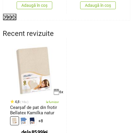
Adaugă în coș
Adaugă în coș
Next
Recent revizuite
6x
4,8
10x
la furnizor
Cearșaf de pat din frotir
Bellatex Kamilka natur
+8
de la
85,99
lei