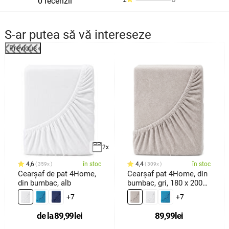
0 recenzii
S-ar putea să vă intereseze
Previous
2x
4,6
în stoc
4,4
în stoc
359x
309x
Cearșaf de pat 4Home,
Cearșaf pat 4Home, din
din bumbac, alb
bumbac, gri, 180 x 200
cm
+7
+7
de la
89,99
lei
89,99
lei