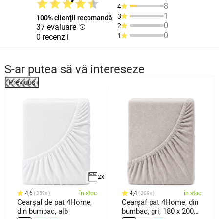
8
4
1
3
100% clienţii recomandă
0
2
37 evaluare
0
1
0 recenzii
S-ar putea să vă intereseze
Previous
2x
4,6
în stoc
4,4
în stoc
359x
309x
Cearșaf de pat 4Home,
Cearșaf pat 4Home, din
din bumbac, alb
bumbac, gri, 180 x 200