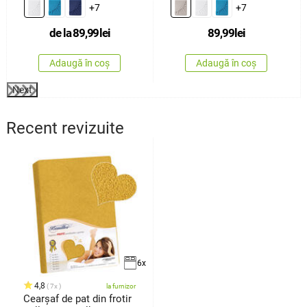
cm
+7
+7
de la
89,99
lei
89,99
lei
Adaugă în coș
Adaugă în coș
Next
Recent revizuite
6x
4,8
7x
la furnizor
Cearșaf de pat din frotir