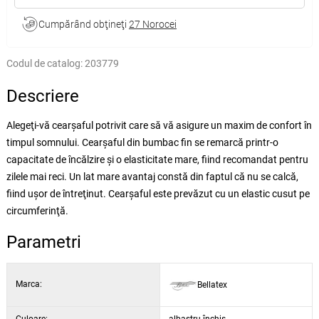
Cumpărând obţineţi
27 Norocei
Codul de catalog:
203779
Descriere
Alegeţi-vă cearşaful potrivit care să vă asigure un maxim de confort în
timpul somnului. Cearşaful din bumbac fin se remarcă printr-o
capacitate de încălzire şi o elasticitate mare, fiind recomandat pentru
zilele mai reci. Un lat mare avantaj constă din faptul că nu se calcă,
fiind uşor de întreţinut. Cearşaful este prevăzut cu un elastic cusut pe
circumferinţă.
Parametri
Marca:
Bellatex