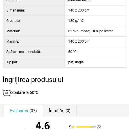
Culoare:
albastru închis
Dimensiuni:
140 x 200 cm
Greutate:
180 g/m2
Material:
82 % bumbac, 18 % poliester
Mărime:
140 x 200 cm
Spălare recomandată:
60 °C
Tip pat:
pat single
Îngrijirea produsului
Spălare la 60°C
Evaluarea
(37)
Întrebări
(0)
4,6
28
5