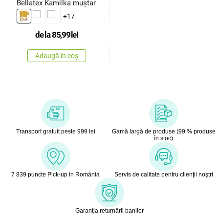
Bellatex Kamilka muștar
+17
de la
85,99
lei
Adaugă în coș
Transport gratuit peste 999 lei
Gamă largă de produse (99 % produse
în stoc)
7 839 puncte Pick-up in România
Servis de calitate pentru clienţii noştri
Garanţia returnării banilor