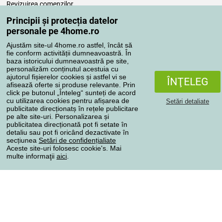
Revizuirea comenzilor
Reclamaţii
Principii și protecția datelor
Retragere de la contract
personale pe 4home.ro
Regulile de procesare a recenziilor
Ajustăm site-ul 4home.ro astfel, încât să
fie conform activității dumneavoastră. În
baza istoricului dumneavoastră pe site,
Metode de transport
personalizăm conținutul acestuia cu
ajutorul fișierelor cookies și astfel vi se
ÎNŢELEG
afisează oferte si produse relevante. Prin
click pe butonul „Înteleg“ sunteți de acord
Metode de plată
cu utilizarea cookies pentru afișarea de
Setări detaliate
publicitate direcționatș în rețele publicitare
pe alte site-uri. Personalizarea și
publicitatea direcționată pot fi setate în
detaliu sau pot fi oricând dezactivate în
Magazin de încredere
secțiunea
Setări de confidențialiate
Aceste site-uri folosesc cookie's. Mai
multe informaţii
aici
.
Protecţia datelor cu caracter personal