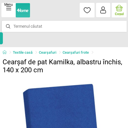
Menu
Coşul
Textile casă
Cearșafuri
Cearșafuri frote
Cearşaf de pat Kamilka, albastru închis,
140 x 200 cm