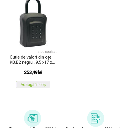
stoc epuizat
Cutie de valori din oțel
KB.E2 negru , 9,5 x17 x
4,5 cm
253,49
lei
Adaugă în coș