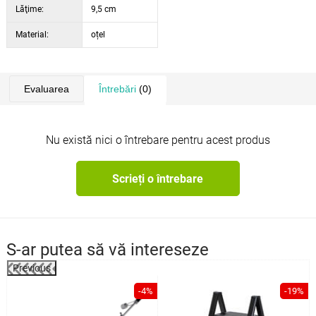
Lăţime:
9,5 cm
Material:
oțel
Evaluarea
Întrebări
(0)
Nu există nici o întrebare pentru acest produs
Scrieți o întrebare
S-ar putea să vă intereseze
Previous
%
-4%
-19%