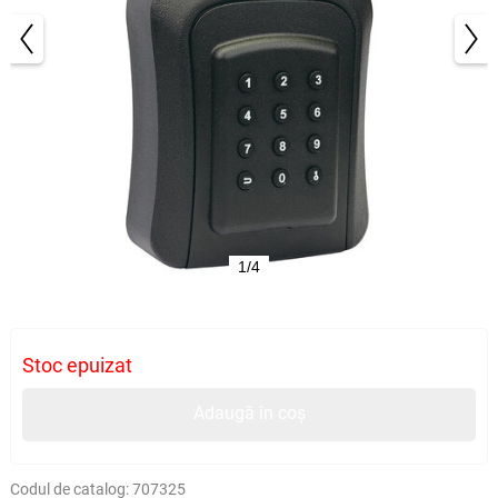
1/4
Stoc epuizat
Adaugă în coș
Codul de catalog:
707325