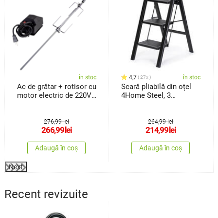
în stoc
4,7
în stoc
27x
Ac de grătar + rotisor cu
Scară pliabilă din oțel
motor electric de 220V
4Home Steel, 3
Fresca
trepte,negru
276,99 lei
264,99 lei
266,99
lei
214,99
lei
Adaugă în coș
Adaugă în coș
Next
Recent revizuite