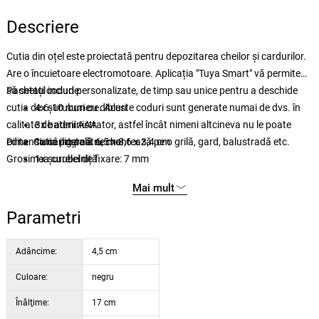
Descriere
Cutia din oțel este proiectată pentru depozitarea cheilor și cardurilor.
Are o încuietoare electromotoare. Aplicația "Tuya Smart" vă permite
să setați coduri personalizate, de timp sau unice pentru a deschide
Pachetul include:
cutia de 6-10 numere. Aceste coduri sunt generate numai de dvs. în
4x șuruburi cu dibluri
calitate de administrator, astfel încât nimeni altcineva nu le poate
3x baterii AAA
edita. Cutia poștală se montează pe o grilă, gard, balustradă etc.
Dimensiune internă: 6,5 x 8,6 x 3,4 cm
1x cârlig pentru chei
Grosimea curelei de fixare: 7 mm
1x șurubelniță
1x cablu USB-C
Mai mult
Parametri
Adâncime:
4,5 cm
Culoare:
negru
Înălţime:
17 cm