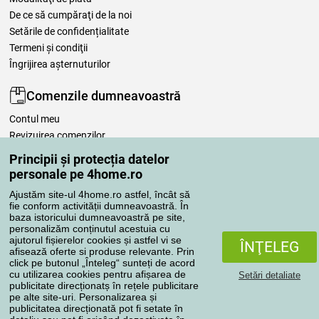
De ce să cumpăraţi de la noi
Setările de confidențialitate
Termeni şi condiţii
Îngrijirea așternuturilor
Comenzile dumneavoastră
Contul meu
Revizuirea comenzilor
Reclamaţii
Principii și protecția datelor
Retragere de la contract
personale pe 4home.ro
Regulile de procesare a recenziilor
Ajustăm site-ul 4home.ro astfel, încât să
fie conform activității dumneavoastră. În
baza istoricului dumneavoastră pe site,
Metode de transport
personalizăm conținutul acestuia cu
ajutorul fișierelor cookies și astfel vi se
ÎNŢELEG
afisează oferte si produse relevante. Prin
click pe butonul „Înteleg“ sunteți de acord
Metode de plată
cu utilizarea cookies pentru afișarea de
Setări detaliate
publicitate direcționatș în rețele publicitare
pe alte site-uri. Personalizarea și
publicitatea direcționată pot fi setate în