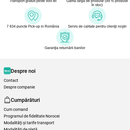
Transport gratuit peste 999 lei
Gamă largă de produse (99 % produse
în stoc)
7 834 puncte Pick-up in România
Servis de calitate pentru clienţii noştri
Garanţia returnării banilor
Despre noi
Contact
Despre companie
Cumpărături
Cum comand
Programul de fidelitate Norocei
Modalităţi şi tarife transport
Modalităţi de plată