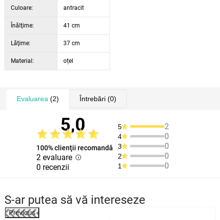
Culoare:
antracit
Înălţime:
41 cm
Lăţime:
37 cm
Material:
oțel
Evaluarea
(2)
Întrebări
(0)
5,0
2
5
0
4
0
3
100% clienţii recomandă
0
2
2 evaluare
0
1
0 recenzii
S-ar putea să vă intereseze
Previous