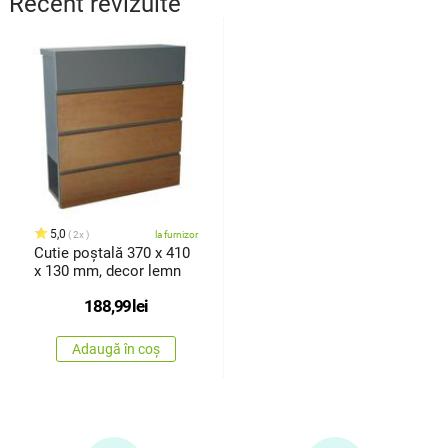
Recent revizuite
5,0
2x
la furnizor
Cutie poștală 370 x 410
x 130 mm, decor lemn
188,99
lei
Adaugă în coș