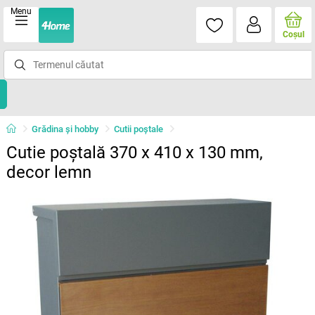
Menu
Coşul
Grădina şi hobby
Cutii poştale
Cutie poștală 370 x 410 x 130 mm,
decor lemn