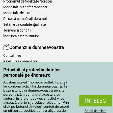
Programul de fidelitate Norocei
Modalităţi şi tarife transport
Modalităţi de plată
De ce să cumpăraţi de la noi
Setările de confidențialitate
Termeni şi condiţii
Îngrijirea așternuturilor
Comenzile dumneavoastră
Contul meu
Revizuirea comenzilor
Reclamaţii
Principii și protecția datelor
Retragere de la contract
personale pe 4home.ro
Regulile de procesare a recenziilor
Ajustăm site-ul 4home.ro astfel, încât să
fie conform activității dumneavoastră. În
baza istoricului dumneavoastră pe site,
Metode de transport
personalizăm conținutul acestuia cu
ajutorul fișierelor cookies și astfel vi se
ÎNŢELEG
afisează oferte si produse relevante. Prin
click pe butonul „Înteleg“ sunteți de acord
Metode de plată
cu utilizarea cookies pentru afișarea de
Setări detaliate