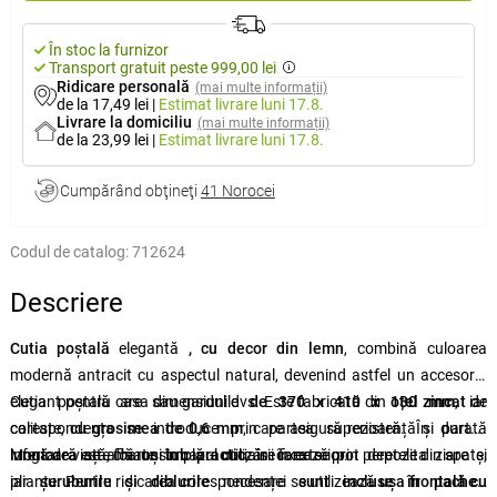
În stoc la furnizor
Transport gratuit peste 999,00 lei
Ridicare personală
(mai multe informații)
de la 17,49 lei
|
Estimat livrare
luni 17.8.
Livrare la domiciliu
(mai multe informații)
de la 23,99 lei
|
Estimat livrare
luni 17.8.
Cumpărând obţineţi
41 Norocei
Codul de catalog:
712624
Descriere
Cutia poștală
elegantă
, cu decor din lemn
, combină culoarea
modernă antracit cu aspectul natural, devenind astfel un accesoriu
elegant pentru casa sau gardul dvs. Este fabricată din
Cutia poștală are dimensiunile
de 370 x 410 x 130 mm
oțel zincat
, iar
de
calitate,
corespondența se introduce prin partea superioară. În partea
cu grosimea de 0,6 mm
, care asigură rezistență și durată
lungă de viață, chiar și în cazul utilizării în exterior.
inferioară se află
Montarea este foarte simplă – cutia se fixează prin peretele din spate,
un tub practic
, în care se pot depozita ziare și
pliante. Pentru ridicarea corespondenței se utilizează
iar
șuruburile și diblurile
necesare
sunt incluse în pachet
ușa frontală cu
.