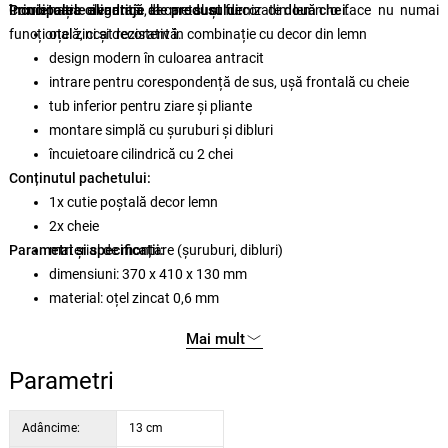
încuietoare cilindrică
Combinația elegantă de metal și decor din lemn o face nu numai
Principalele avantaje ale produsului:
, la care sunt furnizate
două chei
.
funcțională, ci și decorativă.
oțel zincat rezistent în combinație cu decor din lemn
design modern în culoarea antracit
intrare pentru corespondență de sus, ușă frontală cu cheie
tub inferior pentru ziare și pliante
montare simplă cu șuruburi și dibluri
încuietoare cilindrică cu 2 chei
Conținutul pachetului:
1x cutie poștală decor lemn
2x cheie
Parametri și specificații:
material de montare (șuruburi, dibluri)
dimensiuni: 370 x 410 x 130 mm
material: oțel zincat 0,6 mm
culoare: antracit
Mai mult
decor: lemn
închidere: încuietoare cilindrică cu 2 chei
Parametri
Adâncime:
13 cm