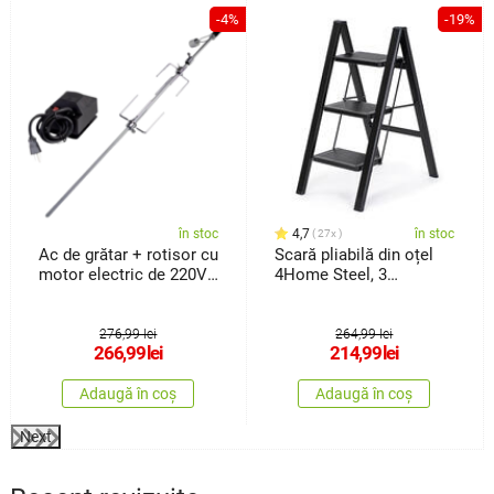
%
-4%
-19%
în stoc
4,7
în stoc
27x
Ac de grătar + rotisor cu
Scară pliabilă din oțel
motor electric de 220V
4Home Steel, 3
Fresca
trepte,negru
276,99 lei
264,99 lei
266,99
lei
214,99
lei
Adaugă în coș
Adaugă în coș
Next