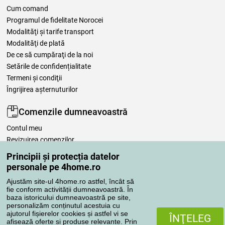
Cum comand
Programul de fidelitate Norocei
Modalităţi şi tarife transport
Modalităţi de plată
De ce să cumpăraţi de la noi
Setările de confidențialitate
Termeni şi condiţii
Îngrijirea așternuturilor
Comenzile dumneavoastră
Contul meu
Revizuirea comenzilor
Reclamaţii
Principii și protecția datelor
Retragere de la contract
personale pe 4home.ro
Regulile de procesare a recenziilor
Ajustăm site-ul 4home.ro astfel, încât să
fie conform activității dumneavoastră. În
baza istoricului dumneavoastră pe site,
Metode de transport
personalizăm conținutul acestuia cu
ajutorul fișierelor cookies și astfel vi se
ÎNŢELEG
afisează oferte si produse relevante. Prin