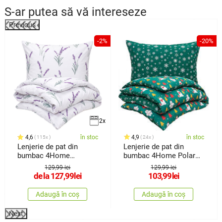
S-ar putea să vă intereseze
Previous
%
-2%
-20%
2x
4,6
în stoc
4,9
în stoc
115x
24x
Lenjerie de pat din
Lenjerie de pat din
bumbac 4Home
bumbac 4Home Polar
Lavender, 140 x
Bear, 140 x200 cm, 70 x
129,99 lei
129,99 lei
90 cm
de la
127,99
lei
103,99
lei
Adaugă în coș
Adaugă în coș
Next