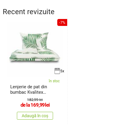
Recent revizuite
-7%
5x
în stoc
Lenjerie de pat din
bumbac Kvalitex
Tropical alb
182,99 lei
de la
169,99
lei
Adaugă în coș