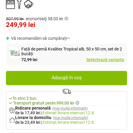
307,99 lei
economisiţi 58,00 lei
249,99 lei
Vă recomandăm să cumpărați
Față de pernă Kvalitex Tropical alb, 50 x 50 cm, set de 2
bucăți
72,99 lei
Selectează varianta
Adaugă în coș
În stoc 2 buc
Transport gratuit peste 999,00 lei
Ridicare personală
(mai multe informații)
de la 17,49 lei
|
Estimat livrare
miercuri 12.8.
Livrare la domiciliu
(mai multe informații)
de la 23,49 lei
|
Estimat livrare
miercuri 12.8.