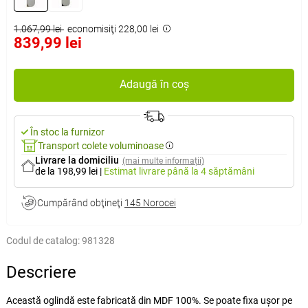
1.067,99 lei
economisiţi 228,00 lei
839,99 lei
Adaugă în coș
În stoc la furnizor
Transport colete voluminoase
Livrare la domiciliu
(mai multe informații)
de la 198,99 lei
|
Estimat livrare
până la 4 săptămâni
Cumpărând obţineţi
145 Norocei
Codul de catalog:
981328
Descriere
Această oglindă este fabricată din MDF 100%. Se poate fixa ușor pe