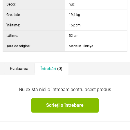
Decor:
nuc
Greutate:
19,4 kg
Înălţime:
152 cm
Lăţime:
52 cm
Țara de origine:
Made in Türkiye
Evaluarea
Întrebări
(0)
Nu există nici o întrebare pentru acest produs
Scrieți o întrebare