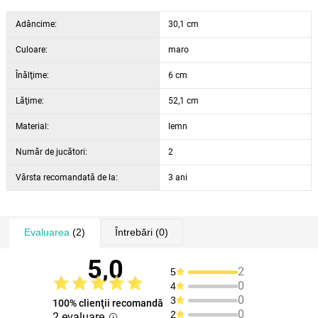
Adâncime:
30,1 cm
Culoare:
maro
Înălţime:
6 cm
Lăţime:
52,1 cm
Material:
lemn
Număr de jucători:
2
Vârsta recomandată de la:
3 ani
Evaluarea
(2)
Întrebări
(0)
5,0
2
5
0
4
0
3
100% clienţii recomandă
0
2
2 evaluare