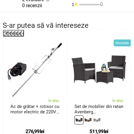
0
1
0 recenzii
S-ar putea să vă intereseze
Previous
%
Noutate
în stoc
în stoc
Ac de grătar + rotisor cu
Set de mobilier din ratan
motor electric de 220V
Avenberg
Fresca
Veneto,negru/gri
276,99
lei
511,99
lei