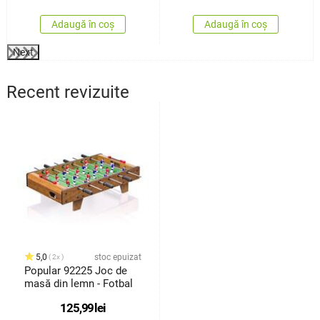
Adaugă în coș
Adaugă în coș
Next
Recent revizuite
5,0
stoc epuizat
2x
Popular 92225 Joc de
masă din lemn - Fotbal
125,99
lei