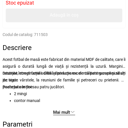
Stoc epuizat
Adaugă în coș
Codul de catalog:
711503
Descriere
Acest fotbal de masă este fabricat din material MDF de calitate, care îi
asigură o durată lungă de viață și rezistență la uzură. Marginile
rotunjite, construcția solidă și prelucrarea de calitate garantează un
Destinat întregii familii. Oferă distracție excelentă pentru copii și adulți
joc sigur.
de toate vârstele, la reuniuni de familie și petreceri cu prietenii. Se
poate juca în doi sau patru jucători.
Pachetul conține:
2 mingi
contor manual
6 rânduri de jucători.
Mai mult
Parametri