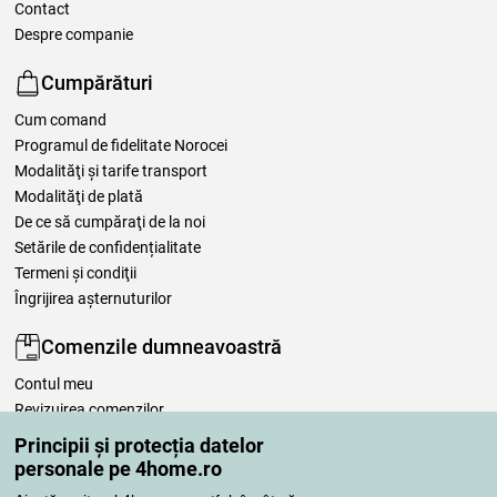
Contact
Despre companie
Cumpărături
Cum comand
Programul de fidelitate Norocei
Modalităţi şi tarife transport
Modalităţi de plată
De ce să cumpăraţi de la noi
Setările de confidențialitate
Termeni şi condiţii
Îngrijirea așternuturilor
Comenzile dumneavoastră
Contul meu
Revizuirea comenzilor
Reclamaţii
Principii și protecția datelor
Retragere de la contract
personale pe 4home.ro
Regulile de procesare a recenziilor