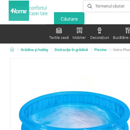
confortul
casei tale
Textile casă
Mobilier
Decorațiuni
Bucătărie ș
Grădina şi hobby
Distracţie în grădină
Piscine
Vetro-Plus