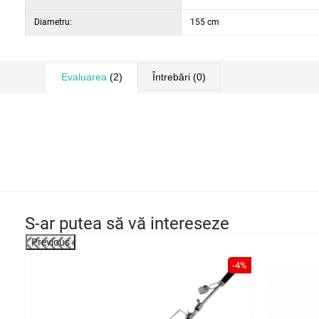
Diametru:
155 cm
Evaluarea
(2)
Întrebări
(0)
S-ar putea să vă intereseze
Previous
-23%
-4%