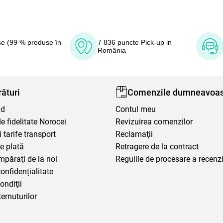
e (99 % produse în
7 836 puncte Pick-up in
România
ături
Comenzile dumneavoas
nd
Contul meu
 fidelitate Norocei
Revizuirea comenzilor
i tarife transport
Reclamaţii
e plată
Retragere de la contract
mpăraţi de la noi
Regulile de procesare a recenzi
confidențialitate
ondiţii
ternuturilor