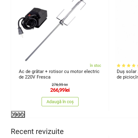
oc
în stoc
de
Ac de grătar + rotisor cu motor electric
Duș solar 
de 220V Fresca
de picior,
276,99 lei
266,99
lei
Adaugă în coș
Next
Recent revizuite