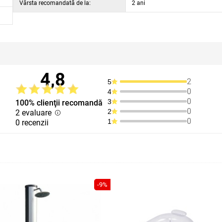
Vârsta recomandată de la:
2 ani
4,8
2
5
0
4
0
3
100% clienţii recomandă
0
2
2 evaluare
0
1
0 recenzii
-9%