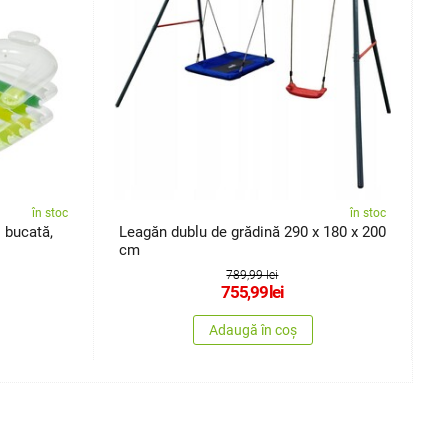
în stoc
în stoc
 bucată,
Leagăn dublu de grădină 290 x 180 x 200
E
cm
789,99 lei
755,99
lei
Adaugă în coș