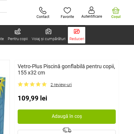
Autentificare
Contact
Favorite
Coşul
ate
Pentru copii
Voiaj și cumpărături
Reduceri
Vetro-Plus Piscină gonflabilă pentru copii,
155 x32 cm
2 review-uri
109,99 lei
Adaugă în coș