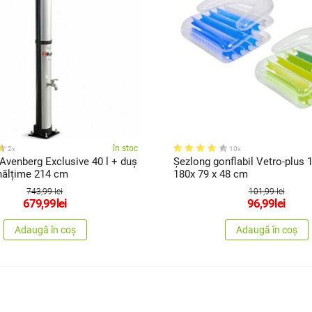
în stoc
2x
10x
Avenberg Exclusive 40 l + duș
Șezlong gonflabil Vetro-plus 1
înălțime 214 cm
180x 79 x 48 cm
743,99 lei
101,99 lei
679,99
lei
96,99
lei
Adaugă în coș
Adaugă în coș