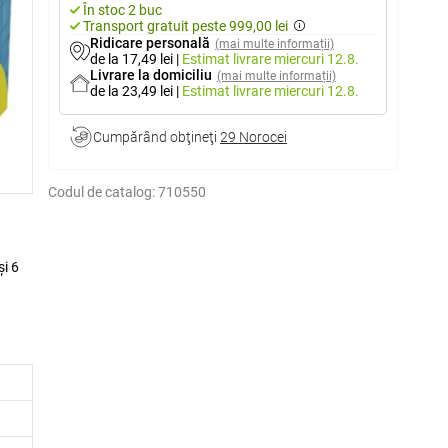
În stoc 2 buc
Transport gratuit peste 999,00 lei
Ridicare personală
(mai multe informații)
de la 17,49 lei
|
Estimat livrare
miercuri 12.8.
Livrare la domiciliu
(mai multe informații)
de la 23,49 lei
|
Estimat livrare
miercuri 12.8.
Cumpărând obţineţi
29 Norocei
Codul de catalog:
710550
și 6