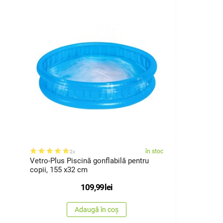
în stoc
2x
Vetro-Plus Piscină gonflabilă pentru
copii, 155 x32 cm
109,99
lei
Adaugă în coș