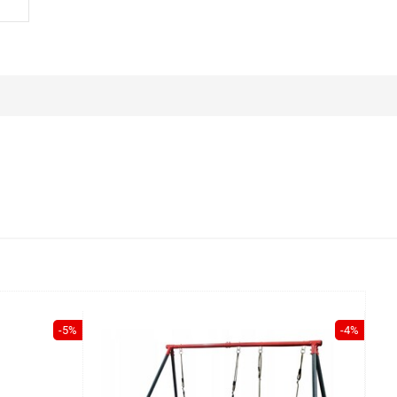
-5%
-4%