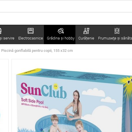
i servire
Electrocasnice
Grădina şi hobby
Curățenie
Frumuseţe şi sănăt
 Piscină gonflabilă pentru copii, 155 x32 cm