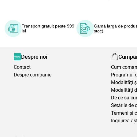
Transport gratuit peste 999
Gamă largă de produs
lei
stoc)
Despre noi
Cumpăr
Contact
Cum coma
Despre companie
Programul de
Modalităţi ş
Modalităţi d
De ce să cu
Setările de 
Termeni şi c
Îngrijirea aș