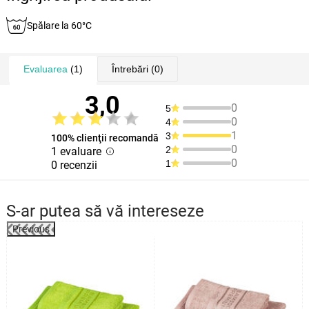
Spălare la 60°C
Evaluarea
(1)
Întrebări
(0)
3,0
0
5
0
4
1
3
100% clienţii recomandă
0
2
1 evaluare
0
1
0 recenzii
S-ar putea să vă intereseze
Previous