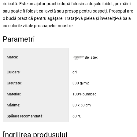
ridicată. Este un ajutor practic după folosirea dușului bidet, pe mâini
sau poate fi folosit ca lavetă sau prosop pentru oaspeți. Prosopul are
o buclă practică pentru agățare. Tratați-vă pielea și înveseliți-vă baia
cu culorile vii ale prosoapelor noastre.
Parametri
Marca:
Bellatex
Culoare:
gri
Greutate:
330 g/m2
Material:
100% bumbac
Mărime:
30 x 50 cm
Spălare recomandată:
60 °C
Îngrijirea produsului