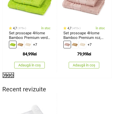
4,7
în stoc
4,7
în stoc
375x
472x
Set prosoape 4Home
Set prosoape 4Home
Bamboo Premium verde,
Bamboo Premium roz,
70 x 140 cm, 50 x 100
70 x 140 cm, 50 x 100
+7
+7
cm
cm
84,99
lei
79,99
lei
Adaugă în coș
Adaugă în coș
Next
Recent revizuite