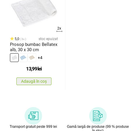
2x
5,0
stoc epuizat
3x
Prosop bumbac Bellatex
alb, 30 x 30 cm
+4
13,99
lei
Adaugă în coș
Transport gratuit peste 999 lei
Gamă largă de produse (99 % produse
în stoc)