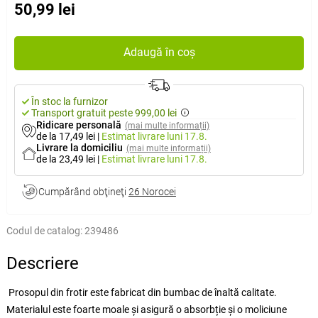
50,99 lei
Adaugă în coș
În stoc la furnizor
Transport gratuit peste 999,00 lei
Ridicare personală
(mai multe informații)
de la 17,49 lei
|
Estimat livrare
luni 17.8.
Livrare la domiciliu
(mai multe informații)
de la 23,49 lei
|
Estimat livrare
luni 17.8.
Cumpărând obţineţi
26 Norocei
Codul de catalog:
239486
Descriere
Prosopul din frotir este fabricat din bumbac de înaltă calitate.
Materialul este foarte moale și asigură o absorbție și o moliciune