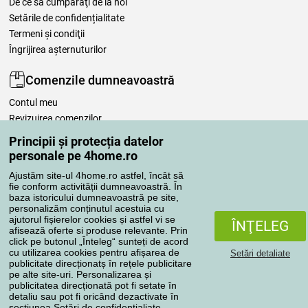
De ce să cumpăraţi de la noi
Setările de confidențialitate
Termeni şi condiţii
Îngrijirea așternuturilor
Comenzile dumneavoastră
Contul meu
Revizuirea comenzilor
Reclamaţii
Principii și protecția datelor
Retragere de la contract
personale pe 4home.ro
Regulile de procesare a recenziilor
Ajustăm site-ul 4home.ro astfel, încât să
fie conform activității dumneavoastră. În
baza istoricului dumneavoastră pe site,
Metode de transport
personalizăm conținutul acestuia cu
ajutorul fișierelor cookies și astfel vi se
ÎNŢELEG
afisează oferte si produse relevante. Prin
click pe butonul „Înteleg“ sunteți de acord
Metode de plată
cu utilizarea cookies pentru afișarea de
Setări detaliate
publicitate direcționatș în rețele publicitare
pe alte site-uri. Personalizarea și
publicitatea direcționată pot fi setate în
detaliu sau pot fi oricând dezactivate în
Magazin de încredere
secțiunea
Setări de confidențialiate