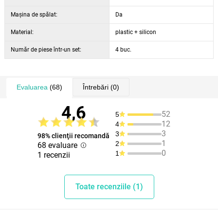
Maşina de spălat:
Da
Material:
plastic + silicon
Număr de piese într-un set:
4 buc.
Evaluarea
(68)
Întrebări
(0)
4,6
52
5
12
4
3
3
98% clienţii recomandă
1
2
68 evaluare
0
1
1 recenzii
Toate recenziile (1)