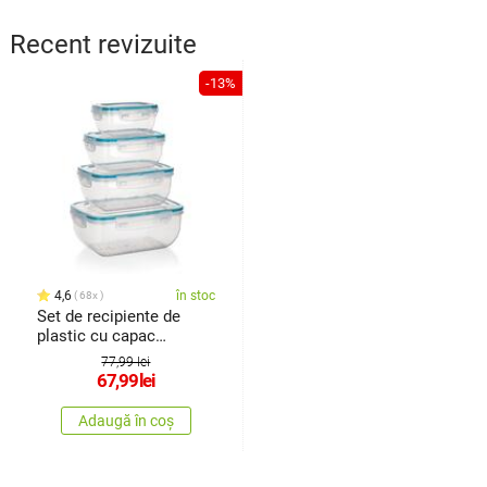
Recent revizuite
-13%
4,6
în stoc
68x
Set de recipiente de
plastic cu capac
Banquet Leya, 4 buc.
77,99 lei
67,99
lei
Adaugă în coș