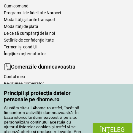
Cum comand
Programul de fidelitate Norocei
Modalităţi şi tarife transport
Modalităţi de plată
De ce să cumpăraţi de la noi
Setările de confidențialitate
Termeni şi condiţii
Îngrijirea așternuturilor
Comenzile dumneavoastră
Contul meu
Revizuirea comenzilor
Reclamaţii
Principii și protecția datelor
Retragere de la contract
personale pe 4home.ro
Regulile de procesare a recenziilor
Ajustăm site-ul 4home.ro astfel, încât să
fie conform activității dumneavoastră. În
baza istoricului dumneavoastră pe site,
Metode de transport
personalizăm conținutul acestuia cu
ajutorul fișierelor cookies și astfel vi se
ÎNŢELEG
afisează oferte si produse relevante. Prin