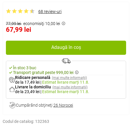
68 review-uri
77,99 lei
economisiţi 10,00 lei
67,99 lei
Adaugă în coș
În stoc 3 buc
Transport gratuit peste 999,00 lei
Ridicare personală
(mai multe informații)
de la 17,49 lei
|
Estimat livrare
marți 11.8.
Livrare la domiciliu
(mai multe informații)
de la 23,49 lei
|
Estimat livrare
marți 11.8.
Cumpărând obţineţi
26 Norocei
Codul de catalog:
132363