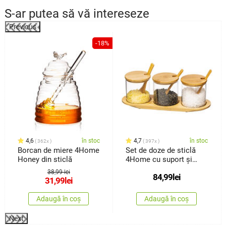
S-ar putea să vă intereseze
Previous
-18%
4,6
în stoc
4,7
în stoc
362x
397x
Borcan de miere 4Home
Set de doze de sticlă
Honey din sticlă
4Home cu suport și
lingurițe, Bamboo, 310
38,99 lei
84,99
lei
ml
31,99
lei
Adaugă în coș
Adaugă în coș
Next