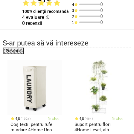
0
4
0
3
100% clienţii recomandă
0
2
4 evaluare
0
1
0 recenzii
S-ar putea să vă intereseze
Previous
%
4,8
în stoc
4,8
în stoc
100x
46x
Coș textil pentru rufe
Suport pentru flori
murdare 4Home Uno
4Home Level, alb