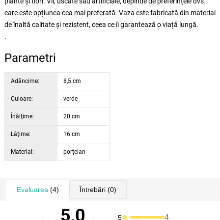
plante și flori. Vii, uscate sau artificiale, depinde de preferințele dvs.
care este opțiunea cea mai preferată. Vaza este fabricată din material
de înaltă calitate și rezistent, ceea ce îi garantează o viață lungă.
.
Parametri
Adâncime:
8,5 cm
Culoare:
verde
Înălţime:
20 cm
Lăţime:
16 cm
Material:
porțelan
Evaluarea
(4)
Întrebări
(0)
5,0
4
5