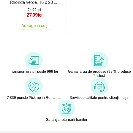
Rhonda verde, 16 x 20 x
8,5 cm
74,99 lei
27,99
lei
Adaugă în coș
Transport gratuit peste 999 lei
Gamă largă de produse (99 % produse
în stoc)
7 839 puncte Pick-up in România
Servis de calitate pentru clienţii noştri
Garanţia returnării banilor