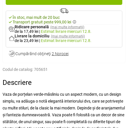
În stoc, mai mult de 20 buc
Transport gratuit peste 999,00 lei
Ridicare personală
(mai multe informații)
de la 17,49 lei
|
Estimat livrare
miercuri 12.8.
Livrare la domiciliu
(mai multe informații)
de la 23,49 lei
|
Estimat livrare
miercuri 12.8.
Cumpărând obţineţi
2 Norocei
Codul de catalog:
705651
Descriere
Vaza de porțelan verde-măsliniu cu un aspect modern, cu un design
simplu, va adăuga o notă elegantă interiorului dvs, care se potrivește
cu multe stiluri, de la clasic la mai modern. Depinde și de aranjamentul
și fantezia dumneavoastră. Vaza poate fi folosită ca un decor de sine
stătător, de unul singur, sau poate fi completată cu diferite tipuri de