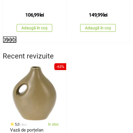
106,99
lei
149,99
lei
Adaugă în coș
Adaugă în coș
Next
Recent revizuite
-63%
5,0
în stoc
4x
Vază de porțelan