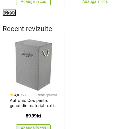
Adaugă în coș
Adaugă în coș
Next
Recent revizuite
4,8
stoc epuizat
2x
Autronic Coș pentru
gunoi din material textil
cumâner și capac, gri
89,99
lei
Adaugă în coș