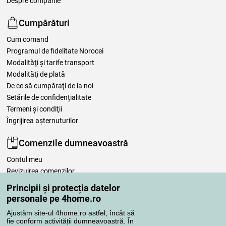
Despre companie
Cumpărături
Cum comand
Programul de fidelitate Norocei
Modalităţi şi tarife transport
Modalităţi de plată
De ce să cumpăraţi de la noi
Setările de confidențialitate
Termeni şi condiţii
Îngrijirea așternuturilor
Comenzile dumneavoastră
Contul meu
Revizuirea comenzilor
Reclamaţii
Principii și protecția datelor
Retragere de la contract
personale pe 4home.ro
Regulile de procesare a recenziilor
Ajustăm site-ul 4home.ro astfel, încât să
fie conform activității dumneavoastră. În