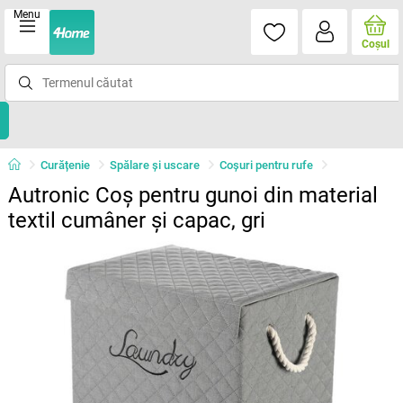
Menu
Coşul
Curățenie
Spălare şi uscare
Coşuri pentru rufe
Autronic Coș pentru gunoi din material
textil cumâner și capac, gri