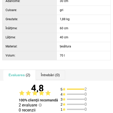
Adâncime:
30 cm
Culoare:
gri
Greutate:
1,88 kg
Înălţime:
60 cm
Lăţime:
40 cm
Material:
țesătura
Volum:
70 l
Evaluarea
(2)
Întrebări
(0)
4,8
2
5
0
4
0
3
100% clienţii recomandă
0
2
2 evaluare
0
1
0 recenzii