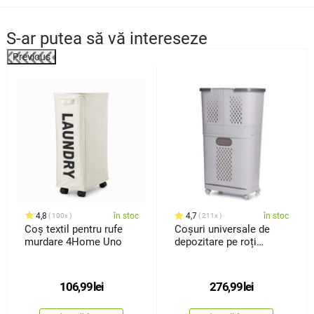
S-ar putea să vă intereseze
Previous
%
4,8
în stoc
4,7
în stoc
100x
211x
Coș textil pentru rufe
Coșuri universale de
murdare 4Home Uno
depozitare pe roți
4Home HANDY, 2 nivele
106,99
lei
276,99
lei