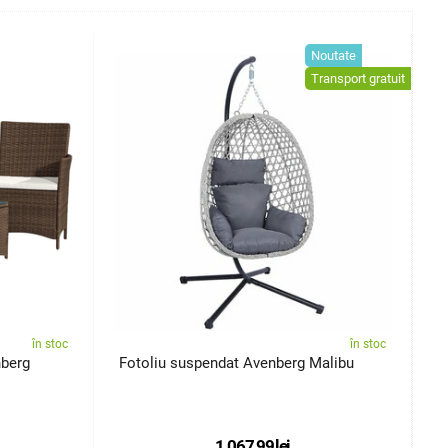
Noutate
Transport gratuit
în stoc
în stoc
nberg
Fotoliu suspendat Avenberg Malibu
L
A
1.067,99
lei