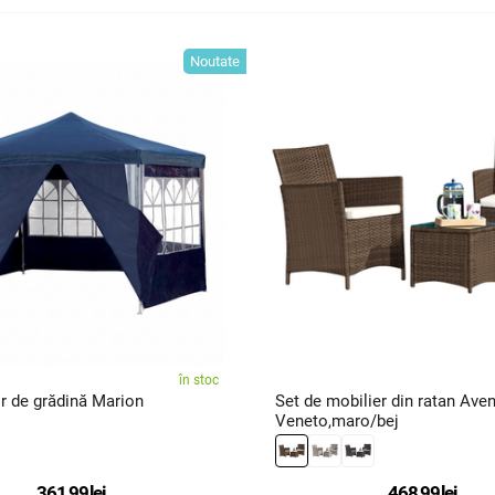
Noutate
în stoc
Cort/foișor de grădină Marion
Set de mobilier din ratan Ave
Veneto,maro/bej
361,99
lei
468,99
lei