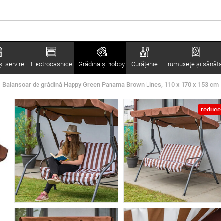
i servire
Electrocasnice
Grădina şi hobby
Curățenie
Frumuseţe şi sănăt
Balansoar de grădină Happy Green Panama Brown Lines, 110 x 170 x 153 cm
reduce