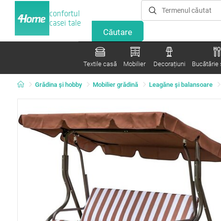
confortul
casei tale
Textile casă
Mobilier
Decorațiuni
Bucătărie ș
Grădina şi hobby
Mobilier grădină
Leagăne şi balansoare