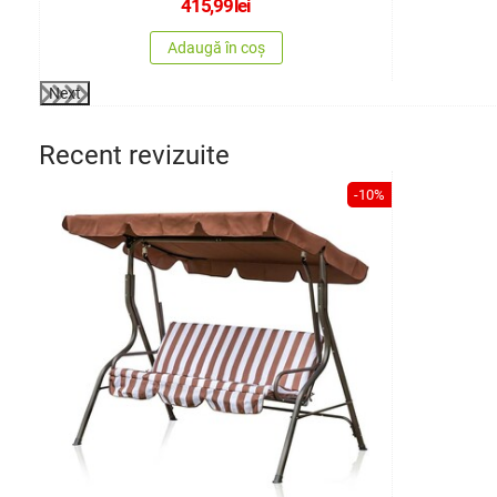
415,99
lei
Adaugă în coș
Next
Recent revizuite
-10%