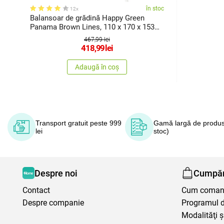
în stoc
12x
Balansoar de grădină Happy Green
Panama Brown Lines, 110 x 170 x 153
cm
467,99 lei
418,99
lei
Adaugă în coș
Transport gratuit peste 999
Gamă largă de produs
lei
stoc)
Despre noi
Cumpăr
Contact
Cum coma
Despre companie
Programul de
Modalităţi ş