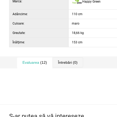
Marca:
Happy Green
materialul scaunului: poliester
maxim pentru 3 persoane
Adâncime:
110 cm
livrăm demontat
dimensiune ambalaj: 137 x 56 x 13 cm
Culoare:
maro
Greutate:
18,66 kg
Înălţime:
153 cm
Evaluarea
(12)
Întrebări
(0)
S-ar putea să vă intereseze