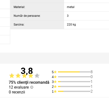
Material:
metal
Număr de persoane:
3
Sarcina:
220 kg
3,8
8
5
0
4
1
3
75% clienţii recomandă
1
2
12 evaluare
2
1
0 recenzii