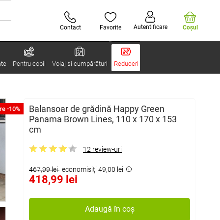
Autentificare
Contact
Favorite
Coşul
ate
Pentru copii
Voiaj și cumpărături
Reduceri
Balansoar de grădină Happy Green
re -10%
Panama Brown Lines, 110 x 170 x 153
cm
12 review-uri
467,99 lei
economisiţi 49,00 lei
418,99 lei
Adaugă în coș