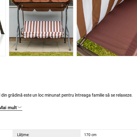
Mai mult
umbra plăcută într-o zi călduroasă de vară, iar leagănul va deveni instantaneu locul dvs. preferat din grădină.
Lăţime:
170 cm