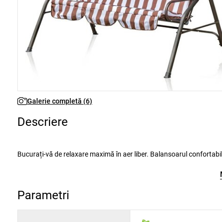
Galerie completă (6)
Descriere
Bucurați-vă de relaxare maximă în aer liber. Balansoarul confortabil din grădină este un loc minunat pentru întreaga familie să se relaxeze.
Scaunul tapițat garantează o ședere confortabilă pentru mai multe persoane. Datorită baldachinului din țesătură, vă veți bucura de asemenea de
Parametrii și specificațiile tehnice:
Parametri
construcție din tuburi metalice acoperite cu pulbere
înălțimea pernei textile a scaunului este de 6 cm