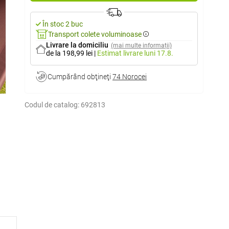
În stoc 2 buc
Transport colete voluminoase
Livrare la domiciliu
(mai multe informații)
de la 198,99 lei
|
Estimat livrare
luni 17.8.
Cumpărând obţineţi
74 Norocei
Codul de catalog:
692813