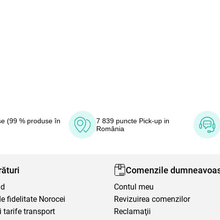
e (99 % produse în
7 839 puncte Pick-up in
România
ături
Comenzile dumneavoas
nd
Contul meu
 fidelitate Norocei
Revizuirea comenzilor
i tarife transport
Reclamaţii