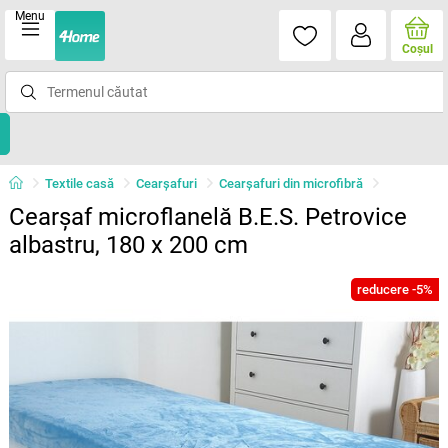
Menu
Coşul
Textile casă
Cearșafuri
Cearșafuri din microfibră
Cearșaf microflanelă B.E.S. Petrovice
albastru, 180 x 200 cm
reducere -5%