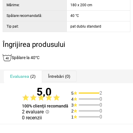
.
Mărime:
180 x 200 cm
Spălare recomandată:
40 °C
Tip pat:
pat dublu standard
Îngrijirea produsului
Spălare la 40°C
Evaluarea
(2)
Întrebări
(0)
5,0
2
5
0
4
0
3
100% clienţii recomandă
0
2
2 evaluare
0
1
0 recenzii