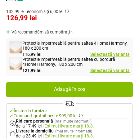
132,99 lei
economisiţi 6,00 lei
126,99 lei
Vă recomandăm să cumpărați
Protecție impermeabilă pentru saltea 4Home Harmony,
180 x 200 cm
116,99 lei
Selectează varianta
Protecție impermeabilă pentru saltea cu bordură
4Home Harmony, 180 x 200 cm
121,99 lei
Selectează varianta
Adaugă în coș
În stoc la furnizor
Transport gratuit peste 999,00 lei
Ridicare personală
(mai multe informații)
de la 17,49 lei
|
Estimat livrare
marți 18.8.
Livrare la domiciliu
(mai multe informații)
de la 23,49 lei
|
Estimat livrare
marți 18.8.