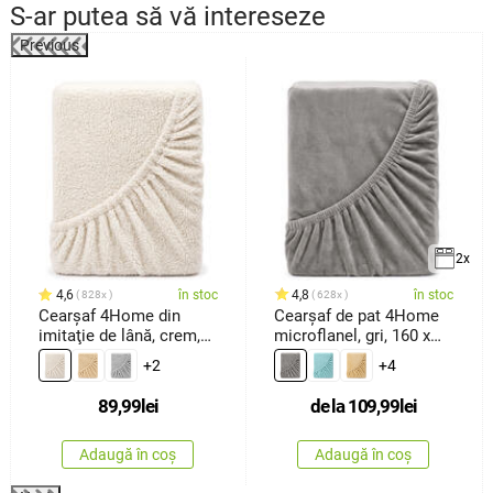
S-ar putea să vă intereseze
Previous
%
2x
4,6
în stoc
4,8
în stoc
828x
628x
Cearşaf 4Home din
Cearșaf de pat 4Home
imitaţie de lână, crem,
microflanel, gri, 160 x
90 x 200 cm
200 c
+2
+4
89,99
lei
de la
109,99
lei
Adaugă în coș
Adaugă în coș