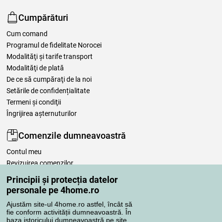
Cumpărături
Cum comand
Programul de fidelitate Norocei
Modalităţi şi tarife transport
Modalităţi de plată
De ce să cumpăraţi de la noi
Setările de confidențialitate
Termeni şi condiţii
Îngrijirea așternuturilor
Comenzile dumneavoastră
Contul meu
Revizuirea comenzilor
Reclamaţii
Principii și protecția datelor
Retragere de la contract
personale pe 4home.ro
Regulile de procesare a recenziilor
Ajustăm site-ul 4home.ro astfel, încât să
fie conform activității dumneavoastră. În
baza istoricului dumneavoastră pe site,