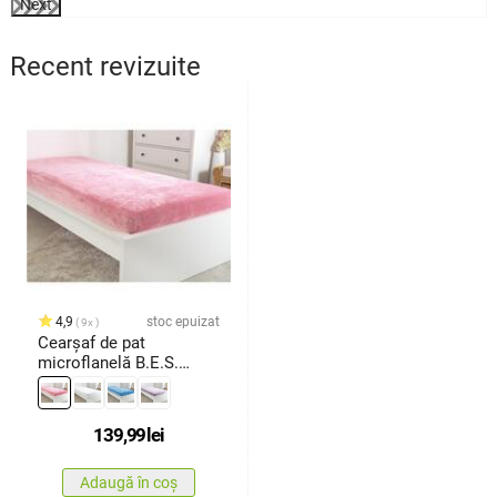
Next
Recent revizuite
4,9
stoc epuizat
9x
Cearșaf de pat
microflanelă B.E.S.
Petrovice roz deschis,
180 x 200 cm
139,99
lei
Adaugă în coș