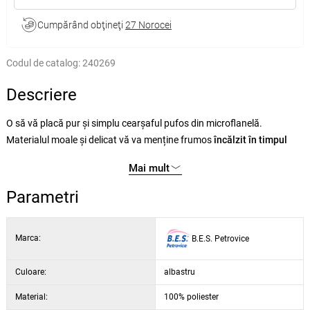
Cumpărând obţineţi
27 Norocei
Codul de catalog:
240269
Descriere
O să vă placă pur și simplu cearșaful pufos din microflanelă.
Materialul moale și delicat vă va menține frumos
încălzit în timpul
nopților reci
Mai mult
Cearșafurile din microflanelă sunt
mai confortabile la atingere
decât
Parametri
cele din micropluș datorită densității mai mari a firelor de păr tăiate
scurt. Veți aprecia, de asemenea, elasticul
cusut în jurul perimetrului
Marca:
B.E.S. Petrovice
pentru a menține cearșaful ferm la locul lui toată noaptea. Este
potrivit pentru saltele
de până la 25 cm înălțime.
Culoare:
albastru
Avantajul cearșafurilor din microflanelă este întreținerea ușoară -
Material:
100% poliester
materialul se usucă rapid, nu trebuie călcat și nu se încrețește.