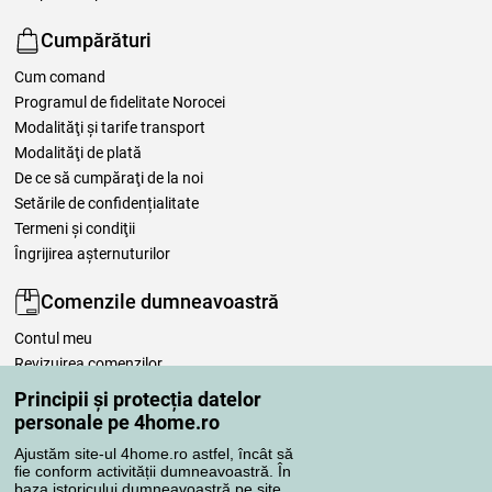
Cumpărături
Cum comand
Programul de fidelitate Norocei
Modalităţi şi tarife transport
Modalităţi de plată
De ce să cumpăraţi de la noi
Setările de confidențialitate
Termeni şi condiţii
Îngrijirea așternuturilor
Comenzile dumneavoastră
Contul meu
Revizuirea comenzilor
Reclamaţii
Principii și protecția datelor
Retragere de la contract
personale pe 4home.ro
Regulile de procesare a recenziilor
Ajustăm site-ul 4home.ro astfel, încât să
fie conform activității dumneavoastră. În
baza istoricului dumneavoastră pe site,