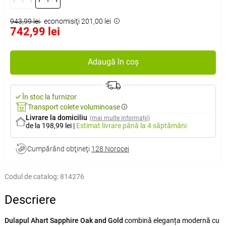
943,99 lei
economisiţi 201,00 lei
742,99 lei
Adaugă în coș
În stoc la furnizor
Transport colete voluminoase
Livrare la domiciliu
(mai multe informații)
de la 198,99 lei
|
Estimat livrare
până la 4 săptămâni
Cumpărând obţineţi
128 Norocei
Codul de catalog:
814276
Descriere
Dulapul Ahart Sapphire Oak and Gold
combină eleganța modernă cu