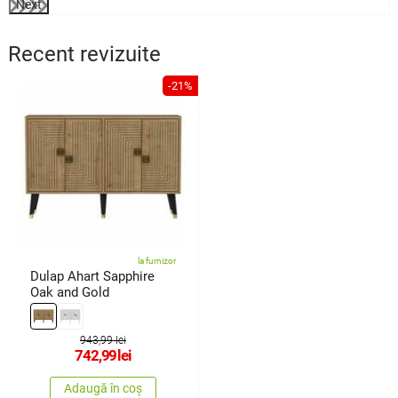
Next
Recent revizuite
-21%
la furnizor
Dulap Ahart Sapphire
Oak and Gold
943,99 lei
742,99
lei
Adaugă în coș