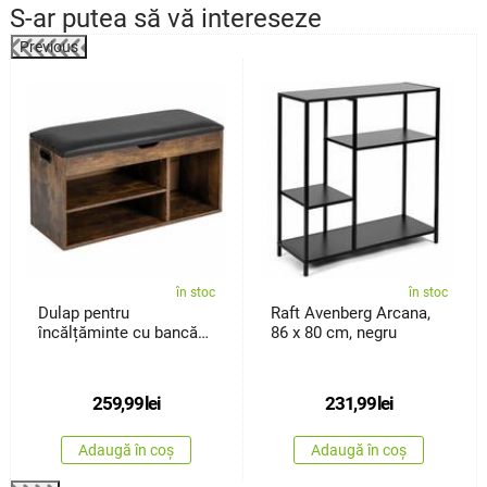
S-ar putea să vă intereseze
Previous
%
în stoc
în stoc
Dulap pentru
Raft Avenberg Arcana,
încălțăminte cu bancă
86 x 80 cm, negru
Avenberg Sedaro
259,99
lei
231,99
lei
Adaugă în coș
Adaugă în coș