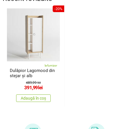
-20%
la furnizor
Dulăpior Lagomood din
stejar și alb
489,99 lei
391,99
lei
Adaugă în coș