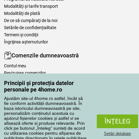
Modalităţi şi tarife transport
Modalităţi de plată
De ce să cumpăraţi de la noi
Setările de confidențialitate
Termeni şi condiţii
Îngrijirea așternuturilor
Comenzile dumneavoastră
Contul meu
Revizuirea comenzilor
Reclamaţii
Principii și protecția datelor
Retragere de la contract
personale pe 4home.ro
Regulile de procesare a recenziilor
Ajustăm site-ul 4home.ro astfel, încât să
fie conform activității dumneavoastră. În
baza istoricului dumneavoastră pe site,
Metode de transport
personalizăm conținutul acestuia cu
ajutorul fișierelor cookies și astfel vi se
ÎNŢELEG
afisează oferte si produse relevante. Prin
click pe butonul „Înteleg“ sunteți de acord
Metode de plată
cu utilizarea cookies pentru afișarea de
Setări detaliate
publicitate direcționatș în rețele publicitare