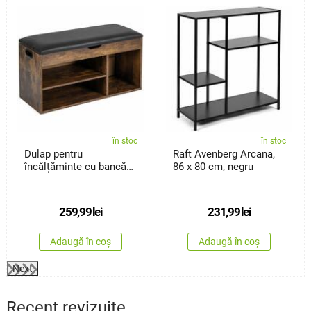
%
în stoc
în stoc
Dulap pentru
Raft Avenberg Arcana,
încălțăminte cu bancă
86 x 80 cm, negru
Avenberg Sedaro
259,99
lei
231,99
lei
Adaugă în coș
Adaugă în coș
Next
Recent revizuite