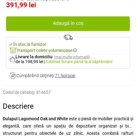
391,99 lei
Adaugă în coș
În stoc la furnizor
Transport colete voluminoase
Livrare la domiciliu
(mai multe informații)
de la 198,99 lei
|
Estimat livrare
până la 4 săptămâni
Cumpărând obţineţi
71 Norocei
Codul de catalog:
814657
Descriere
Dulapul Lagomood Oak and White
este o piesă de mobilier practică și
elegantă, care oferă un spațiu de depozitare organizat și bine
structurat pentru obiectele de uz zilnic. Acesta combină rafturi